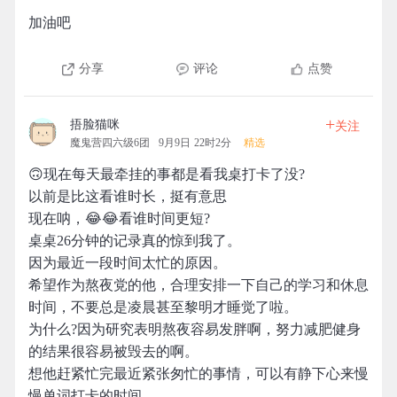
加油吧
分享
评论
点赞
+
捂脸猫咪
关注
魔鬼营四六级6团
9月9日 22时2分
精选
🙃现在每天最牵挂的事都是看我桌打卡了没?
以前是比这看谁时长，挺有意思
现在呐，😂😂看谁时间更短?
桌桌26分钟的记录真的惊到我了。
因为最近一段时间太忙的原因。
希望作为熬夜党的他，合理安排一下自己的学习和休息
时间，不要总是凌晨甚至黎明才睡觉了啦。
为什么?因为研究表明熬夜容易发胖啊，努力减肥健身
的结果很容易被毁去的啊。
想他赶紧忙完最近紧张匆忙的事情，可以有静下心来慢
慢单词打卡的时间。