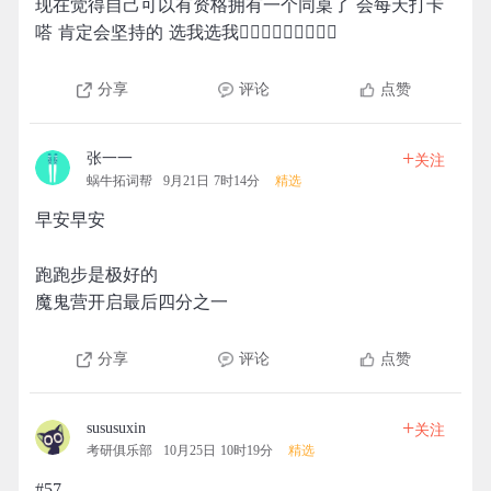
现在觉得自己可以有资格拥有一个同桌了 会每天打卡
嗒 肯定会坚持的 选我选我🙋🏼‍♀️🙋🏼‍♀️🙋🏼‍♀️
分享
评论
点赞
+
张一一
关注
蜗牛拓词帮
9月21日 7时14分
精选
早安早安
跑跑步是极好的
魔鬼营开启最后四分之一
分享
评论
点赞
+
sususuxin
关注
考研俱乐部
10月25日 10时19分
精选
#57