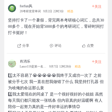
+
forfun风
关注
20考研党背单词
9月2日 22时3分
精选
坚持打卡了一个暑假，背完两本考研核心词汇，总共30
00多个，现在开始背5000多个的考研词汇，零碎时间打
打卡挺好！
分享
评论
点赞
+
肖消乐
关注
Lance119是第一名的拓团
9月7日 12时28分
精选
1️⃣太不容易了😭😭😭😭😭我终于又成功一次了 之前
被分手七次 我一直在想我做错了什么 我坚持打孔器 但
为啥俺的命运那么衰
2️⃣我太爱现在的同桌了 是一个很好很好的小姐姐 虽然
每天我们都只能发一张纸条 但内容真的好温暖啊 有人
陪你一起努力真的是一件好幸运的事情😊