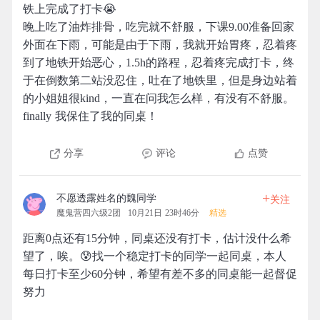
铁上完成了打卡😭
晚上吃了油炸排骨，吃完就不舒服，下课9.00准备回家
外面在下雨，可能是由于下雨，我就开始胃疼，忍着疼
到了地铁开始恶心，1.5h的路程，忍着疼完成打卡，终
于在倒数第二站没忍住，吐在了地铁里，但是身边站着
的小姐姐很kind，一直在问我怎么样，有没有不舒服。
finally 我保住了我的同桌！
分享
评论
点赞
+
不愿透露姓名的魏同学
关注
魔鬼营四六级2团
10月21日 23时46分
精选
距离0点还有15分钟，同桌还没有打卡，估计没什么希
望了，唉。😰找一个稳定打卡的同学一起同桌，本人
每日打卡至少60分钟，希望有差不多的同桌能一起督促
努力