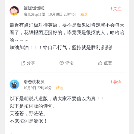
+
饭饭饭饭啦
关注
魔鬼营up11团
10月18日 23时4分
精选
最近有点消极对待英语，要不是魔鬼团肯定就不会每天
看了，花钱报团还挺好的，毕竟我是很抠的人，哈哈哈
哈～～～
加油加油！！！给自己打气，坚持就是胜利✌️✌️✌️
分享
评论
点赞
+
暗恋桃花源
关注
10月9日 22时40分
精选
以下是胡说八道版，请大家不要信以为真！！
以下是拓词版的诗句。
天苍苍，野茫茫。
不来拓词是流氓！