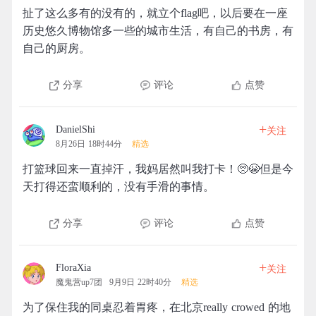
扯了这么多有的没有的，就立个flag吧，以后要在一座
历史悠久博物馆多一些的城市生活，有自己的书房，有
自己的厨房。
分享
评论
点赞
+
DanielShi
关注
8月26日 18时44分
精选
打篮球回来一直掉汗，我妈居然叫我打卡！🥺😭但是今
天打得还蛮顺利的，没有手滑的事情。
分享
评论
点赞
+
FloraXia
关注
魔鬼营up7团
9月9日 22时40分
精选
为了保住我的同桌忍着胃疼，在北京really crowed 的地