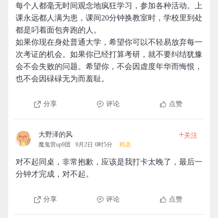
每个人都毫无时间观念地疯狂学习，参加各种活动。上
课永远都人满为患，课间20分钟换教室时，学校里到处
都是叼着面包奔跑的人。
如果你现在身处普通大学，希望你可以不轻易放弃每一
次考证的机会。如果你已经打算考研，就不要纠结犹豫
会不会失败的问题。希望你，不会因虚度年华而悔恨，
也不会因碌碌无为而羞耻。
分享
评论
点赞
+
大野泽的风
关注
魔鬼营up9团
9月2日 0时5分
精选
对不起同桌，非常抱歉，应该是我打卡太晚了，最后一
分钟才完成，对不起。
分享
评论
点赞