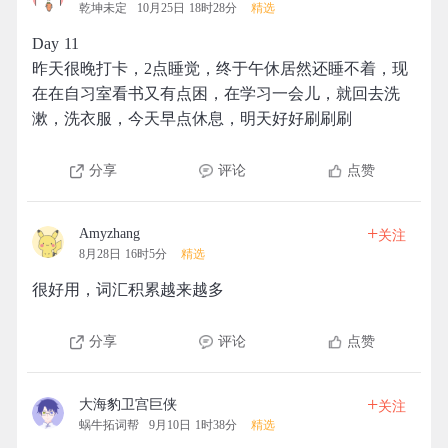
乾坤未定
10月25日 18时28分
精选
Day 11
昨天很晚打卡，2点睡觉，终于午休居然还睡不着，现
在在自习室看书又有点困，在学习一会儿，就回去洗
漱，洗衣服，今天早点休息，明天好好刷刷刷
分享
评论
点赞
+
Amyzhang
关注
8月28日 16时5分
精选
很好用，词汇积累越来越多
分享
评论
点赞
+
大海豹卫宫巨侠
关注
蜗牛拓词帮
9月10日 1时38分
精选