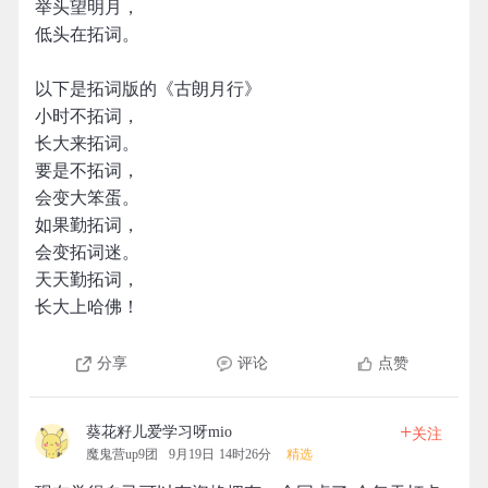
举头望明月，
低头在拓词。
以下是拓词版的《古朗月行》
小时不拓词，
长大来拓词。
要是不拓词，
会变大笨蛋。
如果勤拓词，
会变拓词迷。
天天勤拓词，
长大上哈佛！
分享
评论
点赞
+
葵花籽儿爱学习呀mio
关注
魔鬼营up9团
9月19日 14时26分
精选