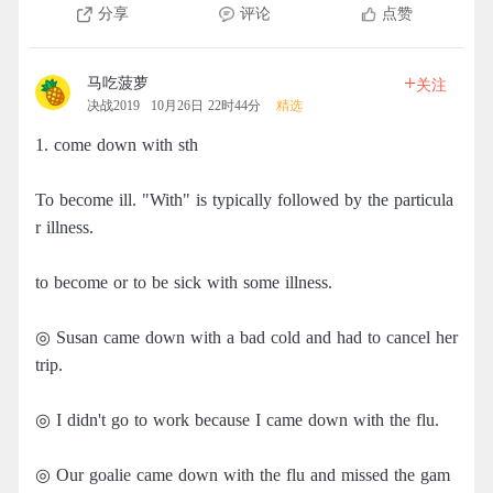
分享
评论
点赞
+
马吃菠萝
关注
决战2019
10月26日 22时44分
精选
1. come down with sth
To become ill. "With" is typically followed by the particula
r illness.
to become or to be sick with some illness.
◎ Susan came down with a bad cold and had to cancel her
trip.
◎ I didn't go to work because I came down with the flu.
◎ Our goalie came down with the flu and missed the gam