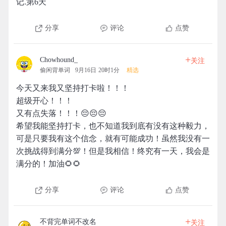
记.第6天
分享
评论
点赞
+
Chowhound_
关注
偷闲背单词
9月16日 20时1分
精选
今天又来我又坚持打卡啦！！！
超级开心！！！
又有点失落！！！😔😔😔
希望我能坚持打卡，也不知道我到底有没有这种毅力，
可是只要我有这个信念，就有可能成功！虽然我没有一
次挑战得到满分💯！但是我相信！终究有一天，我会是
满分的！加油🌻🌻
分享
评论
点赞
+
不背完单词不改名
关注