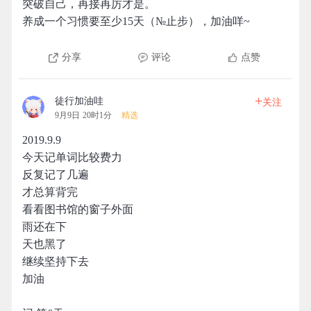
突破自己，再接再厉才是。
养成一个习惯要至少15天（№止步），加油咩~
分享
评论
点赞
+
徒行加油哇
关注
9月9日 20时1分
精选
2019.9.9
今天记单词比较费力
反复记了几遍
才总算背完
看看图书馆的窗子外面
雨还在下
天也黑了
继续坚持下去
加油