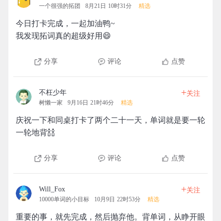
一个很强的拓团
8月21日 10时31分
精选
今日打卡完成，一起加油鸭~
我发现拓词真的超级好用😄
分享
评论
点赞
+
不枉少年
关注
树懒一家
9月16日 21时46分
精选
庆祝一下和同桌打卡了两个二十一天，单词就是要一轮
一轮地背🍾🍾
分享
评论
点赞
+
Will_Fox
关注
10000单词的小目标
10月9日 22时53分
精选
重要的事，就先完成，然后抛弃他。背单词，从睁开眼