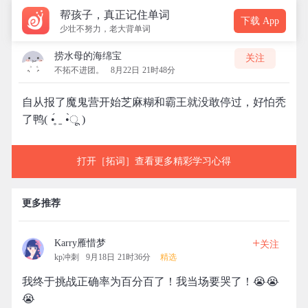
帮孩子，真正记住单词
下载 App
少壮不努力，老大背单词
捞水母的海绵宝
关注
不拓不进团。
8月22日 21时48分
自从报了魔鬼营开始芝麻糊和霸王就没敢停过，好怕秃
了鸭( •̥́ ˍ •̀ू )
打开［拓词］查看更多精彩学习心得
更多推荐
+
Karry雁惜梦
关注
kp冲刺
9月18日 21时36分
精选
我终于挑战正确率为百分百了！我当场要哭了！😭😭
😭