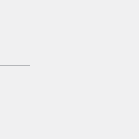
——————