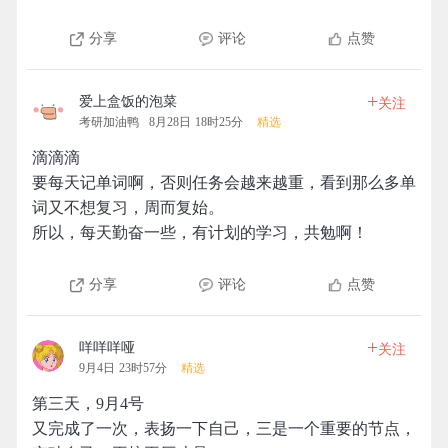
分享
评论
点赞
+
爱上盒饭的泡菜
关注
考研加油鸭
8月28日 18时25分
精选
滴滴滴
要每天记单词啊，否则任务会越来越重，看到那么多单
词又不想复习，周而复始。
所以，每天勤奋一些，有计划的学习，共勉啊！
分享
评论
点赞
+
咩咩咩哑
关注
9月4日 23时57分
精选
第三天，9月4号
又完成了一次，表扬一下自己，三是一个重要的节点，