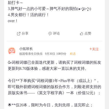
励打卡～
3.脾气好一点的小可爱～脾气不好的我怕(๑˃̥̩̥̥̥̥̆ಐ˂̩̩̥̥̩̥̆৭)
4.男女都行！活的就行！
over！
分享
评论
点赞
+
小拓班长
关注
祖国母亲生日快乐
9月30日 10时9分
精选
🥳词根词缀已全面迭代更新，请购买了词根词缀的拓友
更新到8.70版体验，感谢大家一直以来的支持。
今日**下单购买“词根词缀1年+Plus半年（或以上）”，
即可额外获赠词根词缀的版权合作方，刘毅老师支持的
原版实体书——《英文字根字典》一本（价值52元）；
🌟**仅20本，限时为今日，先到先得，送完即止；