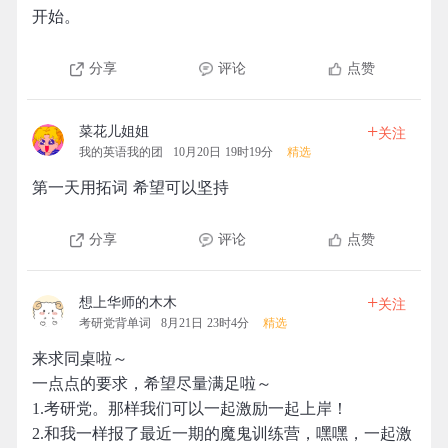
开始。
分享
评论
点赞
+
菜花儿姐姐
关注
我的英语我的团
10月20日 19时19分
精选
第一天用拓词 希望可以坚持
分享
评论
点赞
+
想上华师的木木
关注
考研党背单词
8月21日 23时4分
精选
来求同桌啦～
一点点的要求，希望尽量满足啦～
1.考研党。那样我们可以一起激励一起上岸！
2.和我一样报了最近一期的魔鬼训练营，嘿嘿，一起激