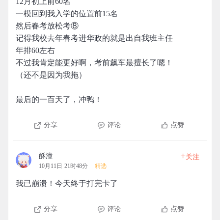
12月初上前60名
一模回到我入学的位置前15名
然后春考放松考⑧
记得我校去年春考进华政的就是出自我班主任
年排60左右
不过我肯定能更好啊，考前飙车最擅长了嗯！
（还不是因为我拖）
最后的一百天了，冲鸭！
分享
评论
点赞
+
酥潼
关注
10月11日 21时48分
精选
我已崩溃！今天终于打完卡了
分享
评论
点赞