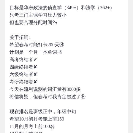
目标是华东政法的侦查学（349+）和法学（362+）
只考三门主课学习压力较小
但也要合理分配时间🦆
关于拓词:
希望春考时能打卡200天⑧
计划是一个月一本单词书
高考终结者✔
四级终结者✘
六级终结者✘
考研终结者✘
今天在流利说测的词汇量有8000多
将信将疑，但春考时我肯定超过了⑧
现在排名是班级正中，年级中旬
希望10月初月考能上前150
11月的月考上前100名