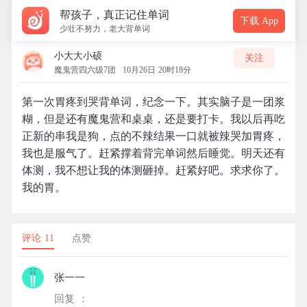
帮孩子，真正记住单词
下载 App
少壮不努力，老大背单词
小大大小硕
关注
魔鬼营四六级7团
10月26日 20时18分
第一次胃疼到哭背单词，纪念一下。其实脑子是一团浆
糊，但是还有魔鬼营和桌桌，还是要打卡。我以后再吃
正新的串我是狗，点的不辣结果一口就被辣哭加胃疼，
我也是服气了。赶紧撑着背完单词然后睡觉。明天还有
体测，我不想让我的体测砸掉。赶紧好吧。求求你了。
我的胃。
评论 11
点赞
张一一
回复 ：