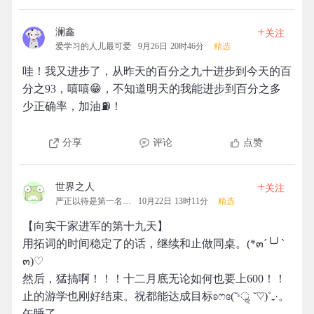
+
澜鑫
关注
爱学习的人儿最可爱
9月26日 20时46分
精选
哇！我又进步了，从昨天的百分之九十进步到今天的百
分之93，嘻嘻😁，不知道明天的我能进步到百分之多
少正确率，加油⛽！
分享
评论
点赞
+
世界之人
关注
严正以待是第一名的拓团
10月22日 13时11分
精选
【向实干家进军的第十九天】
用拓词的时间稳定了的话，继续和止做同桌。(*๓´╰╯`
๓)♡
然后，猛搞啊！！！十二月底无论如何也要上600！！
止的游学也刚好结束。祝都能达成目标ʚෆɞ(˘ᵋॢ ˘♡)˚₊·。
午睡了。