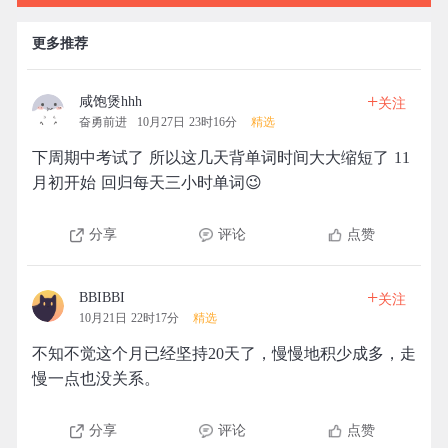
更多推荐
+
咸饱煲hhh
关注
奋勇前进
10月27日 23时16分
精选
下周期中考试了 所以这几天背单词时间大大缩短了 11
月初开始 回归每天三小时单词😉
分享
评论
点赞
+
BBIBBI
关注
10月21日 22时17分
精选
不知不觉这个月已经坚持20天了，慢慢地积少成多，走
慢一点也没关系。
分享
评论
点赞