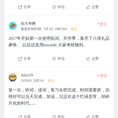
分享
评论
点赞
+
你大爷啊
关注
魔鬼营考研8团
9月2日 10时26分
精选
2017年开始第一次使用拓词。开学季，集齐了八张礼品
🎁券。 以后还是用towards 大家考研顺利。
分享
评论
点赞
+
Julia119
关注
10月6日 22时5分
精选
第一次，听词，读词，复习全部完成。时间需要挤，但
绝对可以当天完成，加油，沉淀在这个忙碌异常，却碎
片化的时代......
分享
评论
点赞