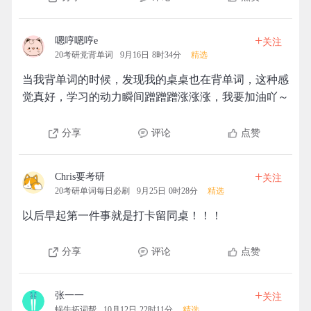
+
嗯哼嗯哼e
关注
20考研党背单词
9月16日 8时34分
精选
当我背单词的时候，发现我的桌桌也在背单词，这种感
觉真好，学习的动力瞬间蹭蹭蹭涨涨涨，我要加油吖～
分享
评论
点赞
+
Chris要考研
关注
20考研单词每日必刷
9月25日 0时28分
精选
以后早起第一件事就是打卡留同桌！！！
分享
评论
点赞
+
张一一
关注
蜗牛拓词帮
10月12日 22时11分
精选