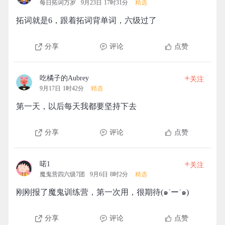
每日拓词万岁
9月23日 17时31分
精选
拓词就是6，跟着拓词背单词，六级过了
分享
评论
点赞
+
吃橘子的Aubrey
关注
9月17日 1时42分
精选
第一天，以后每天我都要坚持下去
分享
评论
点赞
+
喏1
关注
魔鬼营四六级7团
9月6日 8时2分
精选
刚刚报了魔鬼训练营，第一次用，很期待(๑˙ー˙๑)
分享
评论
点赞