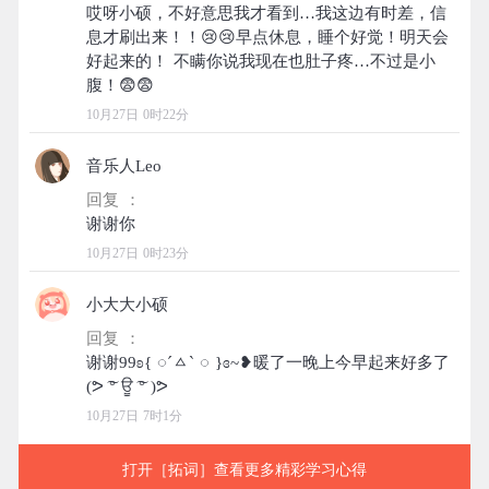
哎呀小硕，不好意思我才看到…我这边有时差，信
息才刷出来！！😢😢早点休息，睡个好觉！明天会
好起来的！ 不瞒你说我现在也肚子疼…不过是小
10月27日 0时22分
音乐人Leo
回复 ：
10月27日 0时23分
小大大小硕
回复 ：
谢谢99ʚ{ ︎︎◌ˊㅿˋ ︎︎◌ }ɞ~❥暖了一晚上今早起来好多了
10月27日 7时1分
打开［拓词］查看更多精彩学习心得