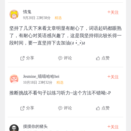
+
情鬼
关注
9月20日 22时38分
精选
坚持了几天下来看文章明显有耐心了，词语起码都眼熟
了，有耐心对英语感兴趣了，这是我坚持得比较长得一
段时间，要一直坚持下去加油(ง •̀_•́)ง
分享
评论
点赞
+
Jesmine_嘻嘻哈哈hei
关注
10月18日 23时32分
精选
推断挑战不看句子以练习听力~这个方法不错呦:-P
分享
评论
点赞
+
摸摸你的猪头
关注