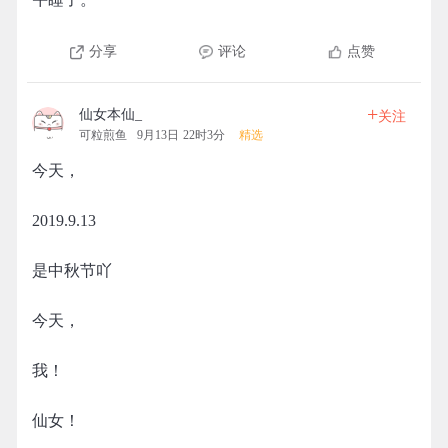
分享
评论
点赞
+
仙女本仙_
关注
可粒煎鱼
9月13日 22时3分
精选
今天，
2019.9.13
是中秋节吖
今天，
我！
仙女！