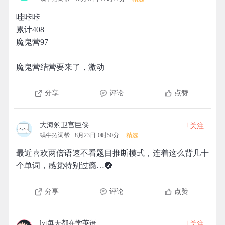
哇咔咔
累计408
魔鬼营97
魔鬼营结营要来了，激动
分享
评论
点赞
+
大海豹卫宫巨侠
关注
蜗牛拓词帮
8月23日 0时50分
精选
最近喜欢两倍语速不看题目推断模式，连着这么背几十
个单词，感觉特别过瘾…🌚
分享
评论
点赞
+
lyt每天都在学英语
关注