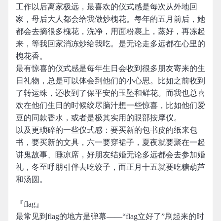
工作以后离家极远，最喜欢的仪式感是每次从外地回
家，母后大人都会给我做炒槐花。每年的五月前后，她
都会去摘很多槐花，洗净，用面粉裹上，蒸好，再冻起
来，等我回家消冻炒给我吃。是无论走多远都在心里的
槐花香。
最有惊喜的仪式感是每年生日会收到很多朋友寄来的生
日礼物，总是可以体会到他们的小心思。比如之前收到
了转运珠，还收到了保平安的玉坠和鲜花。而我也总喜
欢在他们生日的时候绞尽脑汁想一些惊喜，比如他们爱
豆的同款香水，或者是极其实用的眼部按摩仪。
以及更琐碎的一些仪式感：要买新的包书皮的纸来包
书，要买新的文具，六一要穿裙子，夏夜就要聚在一起
讲鬼故事、睡凉席，好朋友结婚无论多远都会去参加婚
礼，冬至呼朋引伴去吃饺子，而正月十五就要吃糖葫芦
和汤圆。
『flag』
最常见到flag的地方是弹幕——“flag立好了”刷起来的时