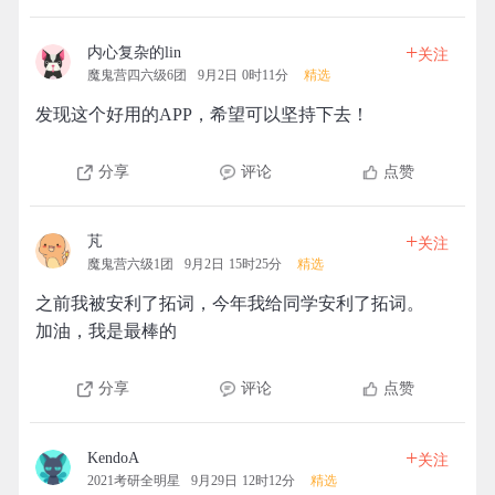
+
内心复杂的lin
关注
魔鬼营四六级6团
9月2日 0时11分
精选
发现这个好用的APP，希望可以坚持下去！
分享
评论
点赞
+
芃
关注
魔鬼营六级1团
9月2日 15时25分
精选
之前我被安利了拓词，今年我给同学安利了拓词。
加油，我是最棒的
分享
评论
点赞
+
KendoA
关注
2021考研全明星
9月29日 12时12分
精选