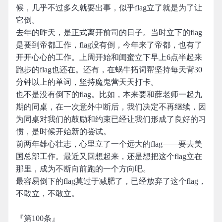
候，几乎不过多久就要出事，似乎flag立了就是为了让
它倒。
去年的昨天，是正式离开前司的日子。当时立下的flag
是要到帝都工作，flag没有倒，今年来了帝都，也有了
开开心心的工作。上周开始和闺蜜立下早上6点半起来
跑步的flag也还在。还有，在蜗牛拓词帮坚持每天背30
分钟以上的单词，坚持魔鬼营天天打卡。
也不是没有倒下的flag。比如，本来要和薛老师一起九
期的同桌，在一次意外中断后，我们决定不再继续，因
为同桌对我们的鼓励和约束已经让我们形成了良好的习
惯，是时候开始新的尝试。
前两年雄心壮志，心里立了一个远大的flag——要去美
国总部工作。最近又回想起来，还是想把这个flag立在
那里，成为不断向前跑的一个方向吧。
最容易倒下的flag莫过于减肥了，已经放弃了这个flag，
不敢立，不敢立。
『第100条』