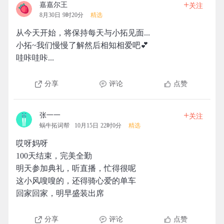
+
嘉嘉尔王
关注
8月30日 9时20分
精选
从今天开始，将保持每天与小拓见面...
小拓~我们慢慢了解然后相知相爱吧💕
哇咔哇咔...
分享
评论
点赞
+
张一一
关注
蜗牛拓词帮
10月15日 22时0分
精选
哎呀妈呀
100天结束，完美全勤
明天参加典礼，听直播，忙得很呢
这小风嗖嗖的，还得骑心爱的单车
回家回家，明早盛装出席
分享
评论
点赞