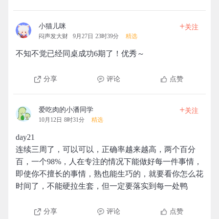
+
小猫儿咪
关注
闷声发大财
9月27日 23时39分
精选
不知不觉已经同桌成功6期了！优秀～
分享
评论
点赞
+
爱吃肉的小潘同学
关注
10月12日 8时31分
精选
day21
连续三周了，可以可以，正确率越来越高，两个百分
百，一个98%，人在专注的情况下能做好每一件事情，
即使你不擅长的事情，熟也能生巧的，就要看你怎么花
时间了，不能硬拉生套，但一定要落实到每一处鸭
分享
评论
点赞