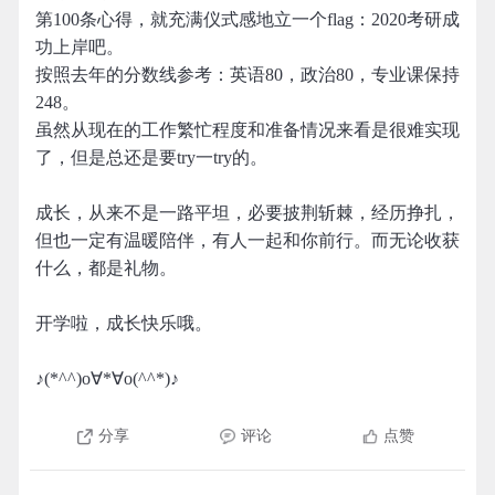
第100条心得，就充满仪式感地立一个flag：2020考研成
功上岸吧。
按照去年的分数线参考：英语80，政治80，专业课保持
248。
虽然从现在的工作繁忙程度和准备情况来看是很难实现
了，但是总还是要try一try的。
成长，从来不是一路平坦，必要披荆斩棘，经历挣扎，
但也一定有温暖陪伴，有人一起和你前行。而无论收获
什么，都是礼物。
开学啦，成长快乐哦。
♪(*^^)o∀*∀o(^^*)♪
分享
评论
点赞