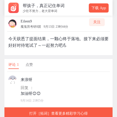
帮孩子，真正记住单词
下载 App
少壮不努力，老大背单词
Eileen9
关注
魔鬼营考研8团
9月13日 23时44分
今天获悉了提面结果，一颗心终于落地。接下来必须要
好好对待笔试了～一起努力吧💪
评论 1
点赞
来浪呀
回复 ：
9月14日 21时5分
打开［拓词］查看更多精彩学习心得