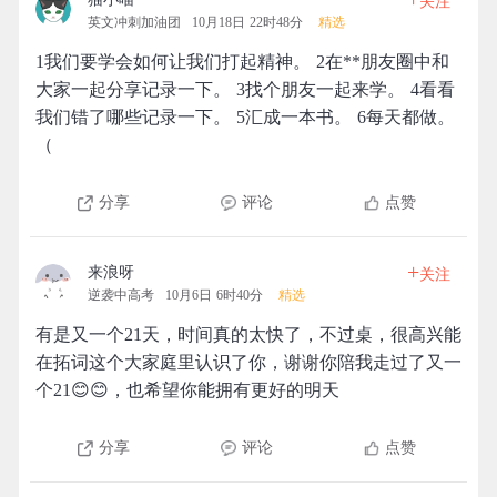
关注
英文冲刺加油团
10月18日 22时48分
精选
1我们要学会如何让我们打起精神。 2在**朋友圈中和
大家一起分享记录一下。 3找个朋友一起来学。 4看看
我们错了哪些记录一下。 5汇成一本书。 6每天都做。
（
分享
评论
点赞
+
来浪呀
关注
逆袭中高考
10月6日 6时40分
精选
有是又一个21天，时间真的太快了，不过桌，很高兴能
在拓词这个大家庭里认识了你，谢谢你陪我走过了又一
个21😊😊，也希望你能拥有更好的明天
分享
评论
点赞