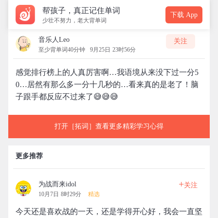
帮孩子，真正记住单词
下载 App
少壮不努力，老大背单词
音乐人Leo
关注
至少背单词40分钟
9月25日 23时56分
感觉排行榜上的人真厉害啊…我语境从来没下过一分5
0…居然有那么多一分十几秒的…看来真的是老了！脑
子跟手都反应不过来了😅😅😅
打开［拓词］查看更多精彩学习心得
更多推荐
+
为战而来idol
关注
10月7日 8时29分
精选
今天还是喜欢战的一天，还是学得开心好，我会一直坚