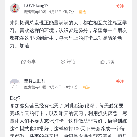
+
LOVEkang17
关注
魔鬼营up10团
9月18日 9时7分
精选
来到拓词总发现正能量满满的人，都在相互关注相互学
习。喜欢这样的环境，认识皆是缘分，希望每一个朋友
都能在这里找到新生，每天早上的打卡成功是我的动
力。加油
分享
评论
点赞
+
坚持是胜利
关注
魔鬼营up10团
9月22日 23时30分
精选
Day7
参加魔鬼营已经有七天了,对此感触很深，每天必须要
完成今天的打卡，以及昨天的复习，利用损失厌恶，尽
量让人们不要去忘记打卡，这种做法非常好，语境训练
这个模式也非常好，这样坚持100天下来会养成一个每
天都做一件事的好习惯，单词是永远也背不完的，但只