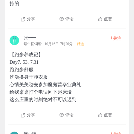
持的
分享
评论
点赞
+
张一一
关注
蜗牛拓词帮
10月16日 7时20分
精选
【跑步养成记】
Day7, 53, 7.31
跑跑步舒服
洗澡换身干净衣服
心情美美哒去参加魔鬼营毕业典礼
给我桌桌打个电话问下起床没
这么庄重的时刻绝对不可以迟到
分享
评论
点赞
+
猫小喵