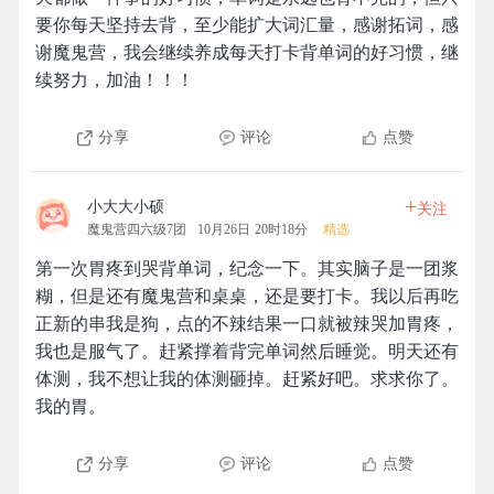
要你每天坚持去背，至少能扩大词汇量，感谢拓词，感
谢魔鬼营，我会继续养成每天打卡背单词的好习惯，继
续努力，加油！！！
分享
评论
点赞
+
小大大小硕
关注
魔鬼营四六级7团
10月26日 20时18分
精选
第一次胃疼到哭背单词，纪念一下。其实脑子是一团浆
糊，但是还有魔鬼营和桌桌，还是要打卡。我以后再吃
正新的串我是狗，点的不辣结果一口就被辣哭加胃疼，
我也是服气了。赶紧撑着背完单词然后睡觉。明天还有
体测，我不想让我的体测砸掉。赶紧好吧。求求你了。
我的胃。
分享
评论
点赞