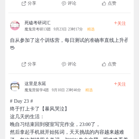
分享
评论
点赞
+
死磕考研词汇
关注
魔鬼营考研13团
9月23日 23时17分
精选
自从参加了这个训练营，每日测试的准确率直线上升✌
🖖
分享
评论
点赞
+
这里是东延
关注
魔鬼营留学4团
9月10日 23时46分
精选
# Day 23 #
终于打上卡了【暴风哭泣】
这几天的生活：
晚自习结束回到寝室写完作业，23:00了，
然后拿起手机就开始拓词，天天挑战的内容越来越难