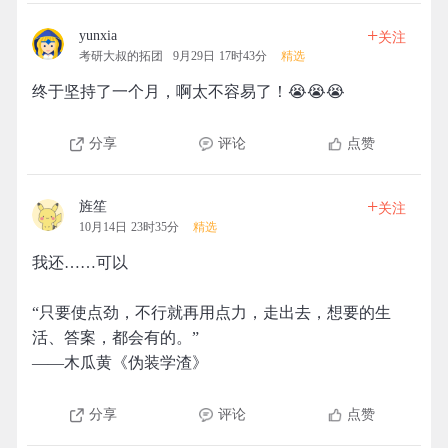
+
yunxia
关注
考研大叔的拓团
9月29日 17时43分
精选
终于坚持了一个月，啊太不容易了！😭😭😭
分享
评论
点赞
+
旌笙
关注
10月14日 23时35分
精选
我还……可以
“只要使点劲，不行就再用点力，走出去，想要的生
活、答案，都会有的。”
——木瓜黄《伪装学渣》
分享
评论
点赞