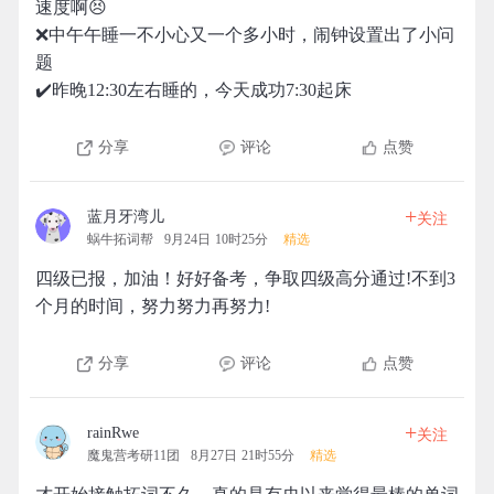
速度啊😣
❌中午午睡一不小心又一个多小时，闹钟设置出了小问
题
✔️昨晚12:30左右睡的，今天成功7:30起床
分享
评论
点赞
+
蓝月牙湾儿
关注
蜗牛拓词帮
9月24日 10时25分
精选
四级已报，加油！好好备考，争取四级高分通过!不到3
个月的时间，努力努力再努力!
分享
评论
点赞
+
rainRwe
关注
魔鬼营考研11团
8月27日 21时55分
精选