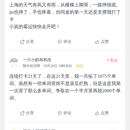
上海的天气有风又有雨，从楼梯上脚滑，一路摔倒底。
jio也摔了，手也疼着，但同桌的第一天还是支撑我打了
卡
小岚的霉运快快走开吧！
分享
评论
点赞
+
一只小奶布和杰
关注
蜗牛拓词帮
10月20日 10时49分
精选
连续打卡21天了，在这21天里，我一共拓了1075个单
词。虽然有一些单词背得不是滚瓜烂熟，但是这是我第
一次背了那么多单词。争取在一个半月里再脱2000个单
词。
分享
评论
点赞