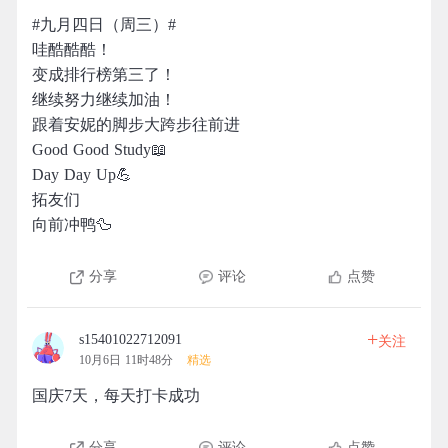
#九月四日（周三）#
哇酷酷酷！
变成排行榜第三了！
继续努力继续加油！
跟着安妮的脚步大跨步往前进
Good Good Study📖
Day Day Up💪
拓友们
向前冲鸭🦆
分享
评论
点赞
+
s15401022712091
关注
10月6日 11时48分
精选
国庆7天，每天打卡成功
分享
评论
点赞