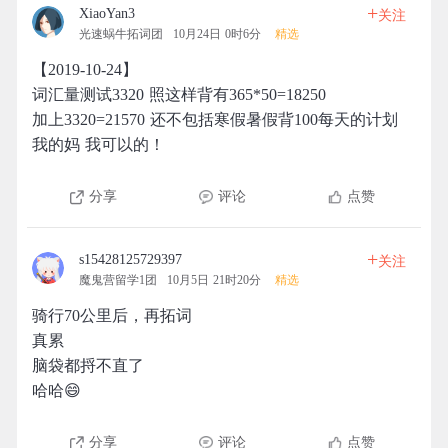
+
XiaoYan3
关注
光速蜗牛拓词团
10月24日 0时6分
精选
【2019-10-24】
词汇量测试3320 照这样背有365*50=18250
加上3320=21570 还不包括寒假暑假背100每天的计划
我的妈 我可以的！
分享
评论
点赞
+
s15428125729397
关注
魔鬼营留学1团
10月5日 21时20分
精选
骑行70公里后，再拓词
真累
脑袋都捋不直了
哈哈😄
分享
评论
点赞