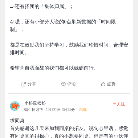
🍳还有拓团的「集体归属」；
🌰嗯，还有小部分人说的0点刷新数据的「时间限
制」；
都是在鼓励我们坚持学习，鼓励我们珍惜时间，合理安
排时间。
希望为自我而战的我们都可以砥砺前行。
分享
评论
点赞
+
小松鼠松松
关注
蜗牛拓词帮
10月21日 3时25分
精选
求同桌
首先感谢这几天来加我同桌的拓友。说句心里话，感觉
有同桌真的很操心，真的不想要同桌。但是有的小伙伴