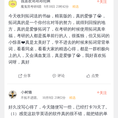
+
我喜欢邓邓邓伦啊
关注
魔鬼营考研8团
9月18日 21时42分
精选
今天收到拓词送的书📖，精装版的，真的爱惨了😭，
拓词真的是一个你付出对等的努力，就得到回报的地
方，真的是爱惨拓词了，在考研的时候使用拓词真幸
福，考研的人都是孤单前行的人，很孤独，但又拓词的
小惊喜❤️真是太美好了，学不进去的时候来拓词背背单
词，看看同桌，看看大家的精选心得，都是一群积极向
上的人，又会满血复活，真是爱惨了😭，我好喜欢拓
词呀，真好
分享
评论
点赞
+
小树懒
关注
不拓不进团。
10月9日 21时2分
精选
好久没写心得了，今天随便写一些，已经打卡70天了。
（1）感觉这款学英语的软件真的很不错，能把错的单