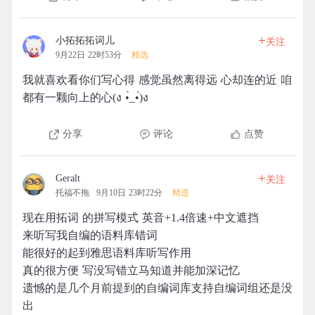
+
小拓拓拓词儿
关注
9月22日 22时53分
精选
我就喜欢看你们写心得 感觉虽然离得远 心却连的近 咱
都有一颗向上的心(ง •̀_•́)ง
分享
评论
点赞
+
Geralt
关注
托福不拖
9月10日 23时22分
精选
现在用拓词 的拼写模式 英音+1.4倍速+中文遮挡
来听写我自编的语料库错词
能很好的起到雅思语料库听写作用
真的很方便 写没写错立马知道并能加深记忆
遗憾的是几个月前提到的自编词库支持自编词组还是没
出