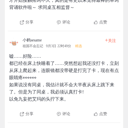
才开始接触拓词不久，真的是有史以来觉得最棒的单词
背诵软件啦～ 求同桌互相监督～
分享
评论
点赞
+
小鹤sesame
关注
祖国不会忘记
9月3日 22时49分
精选
嘘……好险……
都已经在床上快睡着了……突然想起我还没打卡，立刻
从床上爬起来，连眼镜都没带硬是打完了卡，现在有点
眼睛疼👀👀👀
如果说没有同桌，我估计就不会大半夜从床上跳下来
了。但是为了同桌，我必须认真打卡!
以免九妄把艾玛的头拧下来。
分享
评论
点赞