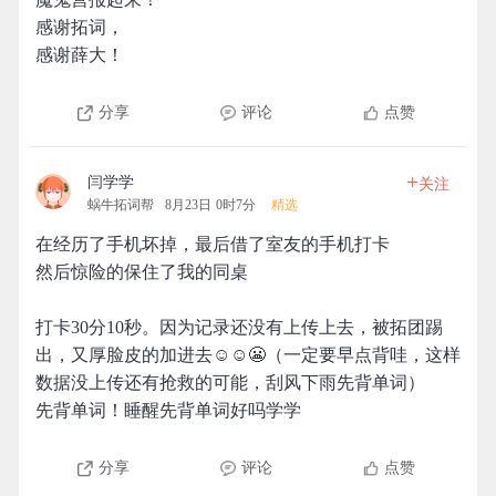
感谢拓词，
感谢薛大！
分享
评论
点赞
+
闫学学
关注
蜗牛拓词帮
8月23日 0时7分
精选
在经历了手机坏掉，最后借了室友的手机打卡
然后惊险的保住了我的同桌
打卡30分10秒。因为记录还没有上传上去，被拓团踢
出，又厚脸皮的加进去☺️☺️😬（一定要早点背哇，这样
数据没上传还有抢救的可能，刮风下雨先背单词）
先背单词！睡醒先背单词好吗学学
分享
评论
点赞