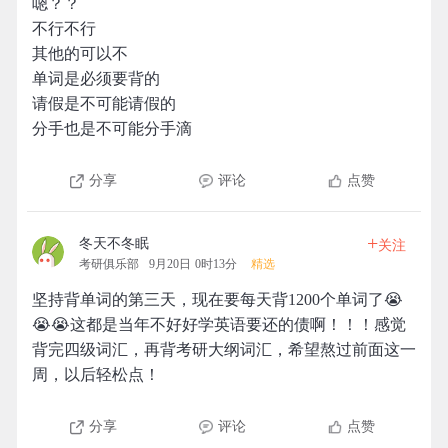
嗯？？
不行不行
其他的可以不
单词是必须要背的
请假是不可能请假的
分手也是不可能分手滴
分享
评论
点赞
+
冬天不冬眠
关注
考研俱乐部
9月20日 0时13分
精选
坚持背单词的第三天，现在要每天背1200个单词了😭
😭😭这都是当年不好好学英语要还的债啊！！！感觉
背完四级词汇，再背考研大纲词汇，希望熬过前面这一
周，以后轻松点！
分享
评论
点赞