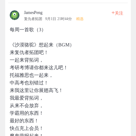
+
JamesPeng
关注
复仇者拓团
9月1日 21时44分
精选
每周一首歌（3）
《沙漠骆驼》想起来（BGM）
来复仇者拓团吧！
一起来背拓词，
考研考博请你都来这儿吧！
托福雅思也一起来，
中高考也别错过！
来我这里让你展翅高飞！
我最爱背拓词，
从来不会放弃，
学霸用的东西！
最好的东西！
快点充上会员！
魔鬼营报起来！