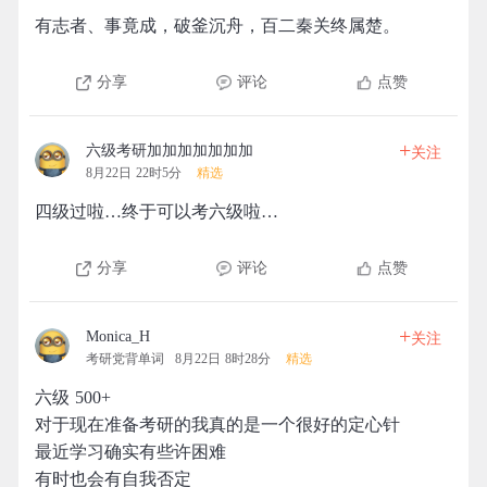
有志者、事竟成，破釜沉舟，百二秦关终属楚。
分享
评论
点赞
+
六级考研加加加加加加加
关注
8月22日 22时5分
精选
四级过啦…终于可以考六级啦…
分享
评论
点赞
+
Monica_H
关注
考研党背单词
8月22日 8时28分
精选
六级 500+
对于现在准备考研的我真的是一个很好的定心针
最近学习确实有些许困难
有时也会有自我否定