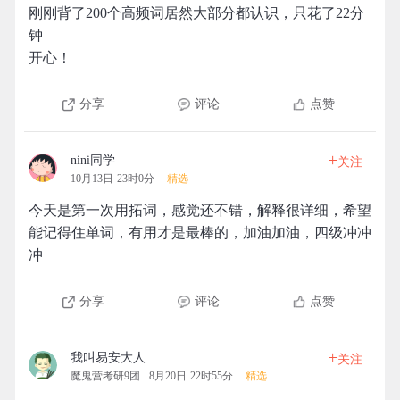
刚刚背了200个高频词居然大部分都认识，只花了22分
钟
开心！
分享
评论
点赞
+
nini同学
关注
10月13日 23时0分
精选
今天是第一次用拓词，感觉还不错，解释很详细，希望
能记得住单词，有用才是最棒的，加油加油，四级冲冲
冲
分享
评论
点赞
+
我叫易安大人
关注
魔鬼营考研9团
8月20日 22时55分
精选