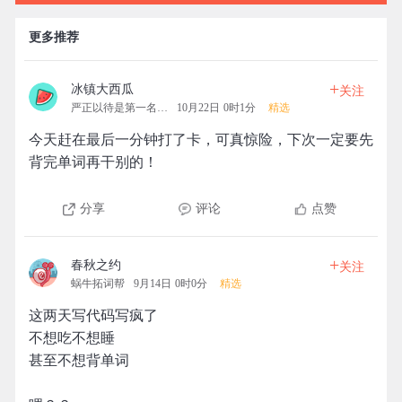
更多推荐
+
冰镇大西瓜
关注
严正以待是第一名的拓团
10月22日 0时1分
精选
今天赶在最后一分钟打了卡，可真惊险，下次一定要先
背完单词再干别的！
分享
评论
点赞
+
春秋之约
关注
蜗牛拓词帮
9月14日 0时0分
精选
这两天写代码写疯了
不想吃不想睡
甚至不想背单词