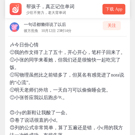
帮孩子，真正记住单词
下载 App
少壮不努力，老大背单词
一句话都懒得说了以后
关注
彼方煎鱼
10月12日 23时14分
🎶今日份心情
🙂我的作文得了上了五十，开心开心，笔杆子回来了。
🙂小张的同学来看她，但我们还是很愉快一起吃完了
饭。
🙂写物理虽然比之前错多了，但莫名有感觉进了nora说
的“心流”。
🙂明天老师们外培，一天自习可以偷偷睡会觉。
🙂小张答应我以后跑步🏃。
🙃小y的新鞋让我酸了一会。
🙃卷了说话很直的小d。
🙃列的公式非常简单，算了五遍还是错，小c用的我方