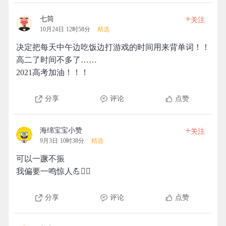
+
七筒
关注
10月24日 12时58分
精选
决定把每天中午边吃饭边打游戏的时间用来背单词！！
高二了时间不多了……
2021高考加油！！！
分享
评论
点赞
+
海绵宝宝小赞
关注
9月3日 10时38分
精选
可以一蹶不振
我偏要一鸣惊人💪🏃‍♀️
分享
评论
点赞