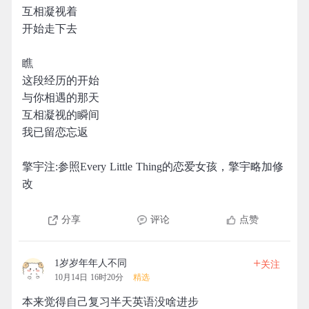
互相凝视着
开始走下去
瞧
这段经历的开始
与你相遇的那天
互相凝视的瞬间
我已留恋忘返
擎宇注:参照Every Little Thing的恋爱女孩，擎宇略加修
改
分享
评论
点赞
+
1岁岁年年人不同
关注
10月14日 16时20分
精选
本来觉得自己复习半天英语没啥进步