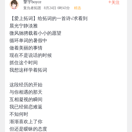
+
擎宇boyce
关注
复仇者拓团
8月24日 6时43分
精选
【爱上拓词】给拓词的一首诗√求看到
晨光宁静淡雅
微风驰骋载着小小的愿望
循环单词的暑假中
做着美丽的事情
现在不是说话的时候
抓住这个时间
我想这样学着拓词
这段经历的开始
与你相遇的那天
互相凝视的瞬间
我已经留恋难返
不知何时
渐渐喜欢上了你
但还是暧昧的态度