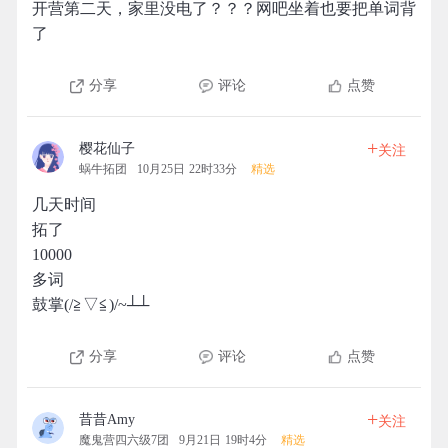
开营第二天，家里没电了？？？网吧坐着也要把单词背
了
分享
评论
点赞
+
樱花仙子
关注
蜗牛拓团
10月25日 22时33分
精选
几天时间
拓了
10000
多词
鼓掌(/≧▽≦)/~┴┴
分享
评论
点赞
+
昔昔Amy
关注
魔鬼营四六级7团
9月21日 19时4分
精选