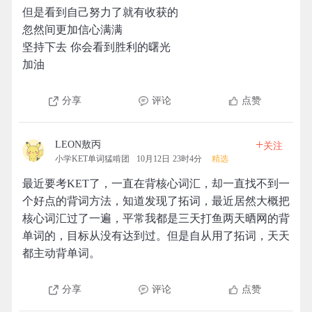
但是看到自己努力了就有收获的
忽然间更加信心满满
坚持下去 你会看到胜利的曙光
加油
分享
评论
点赞
+
LEON敖丙
关注
小学KET单词猛啃团
10月12日 23时4分
精选
最近要考KET了，一直在背核心词汇，却一直找不到一
个好点的背词方法，知道发现了拓词，最近居然大概把
核心词汇过了一遍，平常我都是三天打鱼两天晒网的背
单词的，目标从没有达到过。但是自从用了拓词，天天
都主动背单词。
分享
评论
点赞