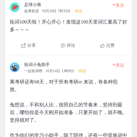
+
足球小将
关注
奋勇前进
10月20日 7时33分
精选
拓词100天啦！开心开心！发现这100天里词汇量高了好
多～～～
分享
评论
点赞
+
拓词小兔助手
关注
一起拓词呀
10月14日 13时8分
精选
离考研还有68天，对于所有考研er 来说，有各种煎
熬。
兔想说，不和别人比，按照自己的节奏来，坚持到最
后，哪怕你是今天刚开始准备，只要开始了，就不晚。
坚持就对了。
作为你们的学习小助手，除了陪伴，还有一些背单词中