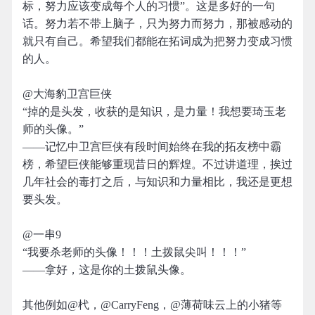
标，努力应该变成每个人的习惯”。这是多好的一句
话。努力若不带上脑子，只为努力而努力，那被感动的
就只有自己。希望我们都能在拓词成为把努力变成习惯
的人。
@大海豹卫宫巨侠
“掉的是头发，收获的是知识，是力量！我想要琦玉老
师的头像。”
——记忆中卫宫巨侠有段时间始终在我的拓友榜中霸
榜，希望巨侠能够重现昔日的辉煌。不过讲道理，挨过
几年社会的毒打之后，与知识和力量相比，我还是更想
要头发。
@一串9
“我要杀老师的头像！！！土拨鼠尖叫！！！”
——拿好，这是你的土拨鼠头像。
其他例如@杙，@CarryFeng，@薄荷味云上的小猪等