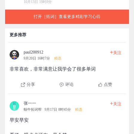
10月13日 19时8分
打开［拓词］查看更多精彩学习心得
更多推荐
+
paul200912
关注
9月20日 16时7分
精选
非常喜欢，非常满意让我学会了很多单词
分享
评论
点赞
+
张一一
关注
蜗牛拓词帮
9月17日 8时45分
精选
早安早安