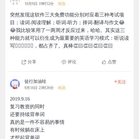
10月9日 19时52分
精选
突然发现这软件三大免费功能分别对应着三种考试项
目：读词-阅读理解；听词-听力；择词-翻译与作文😂
😂我比较笨用了一两周才反应过来，哈哈。其实这三
种能力就可以衍生成为最重要的英语学习模式：听说读
写✍🏻✍🏻✍🏻，都占齐了。真棒👏🏻👏🏻👏🏻👏🏻
分享
评论
点赞
+
徒行加油哇
关注
9月16日 23时26分
精选
2019.9.16
复习教资的同时
还要持续背单词
真的是一件不容易的事情
有时候躺在床上
才想起背单词