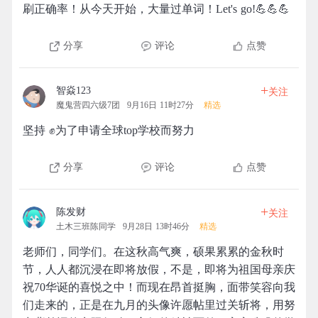
刷正确率！从今天开始，大量过单词！Let's go!💪💪💪
分享
评论
点赞
+
智焱123
关注
魔鬼营四六级7团
9月16日 11时27分
精选
坚持 ✊为了申请全球top学校而努力
分享
评论
点赞
+
陈发财
关注
土木三班陈同学
9月28日 13时46分
精选
老师们，同学们。在这秋高气爽，硕果累累的金秋时
节，人人都沉浸在即将放假，不是，即将为祖国母亲庆
祝70华诞的喜悦之中！而现在昂首挺胸，面带笑容向我
们走来的，正是在九月的头像许愿帖里过关斩将，用努