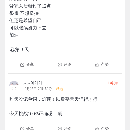
背完以后就过了12点
很累 不想坚持
但还是希望自己
可以继续努力下去
加油
记.第10天
分享
评论
点赞
+
呆呆冲冲冲
关注
10月27日 20时50分
精选
昨天没记单词，难顶！以后要天天记得才行
今天挑战100%正确呢！顶！
分享
评论
点赞