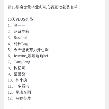
第10期魔鬼营毕业典礼心得互动获奖名单：
10天PLUS会员
1、张一一
2、萌系萝莉
3、Rosebud
4、村长Logan
5、今天也要努力开心啊
6、Jesmine_嘻嘻哈哈hei
7、CarryFeng
8、枸杞哥
9、梁梁桑
10、陈小疯
11、_多看书
12、尾班车雨
13、马吃菠萝