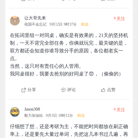
+
让大哥先来
关注
祖国不会忘记
9月12日 9时37分
精选
在拓词里组一对同桌，确实是有效果的，21天的坚持机
制，一天不背完全部任务，你俩就玩完，最关键的是，
双方都还会知道你谁导致分手的原因，各位都老实一
点。
当然，这只对有责任心的人管用。
我同桌很好，我要去抢别的好同桌了😍，（偷偷的）
分享
评论
点赞
+
Jason308
关注
毅力加油站
9月3日 18时12分
精选
仔细想了想，还是考研为主，不能把时间都放在刷正确
率上，还是要先大量过单词，先把这几本书过几遍，再