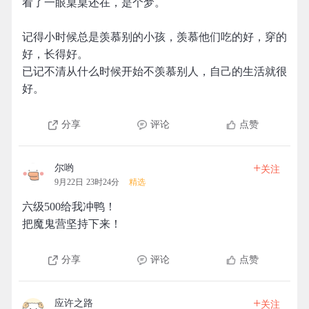
看了一眼桌桌还在，是个梦。
记得小时候总是羡慕别的小孩，羡慕他们吃的好，穿的
好，长得好。
已记不清从什么时候开始不羡慕别人，自己的生活就很
好。
分享
评论
点赞
+
尔哟
关注
9月22日 23时24分
精选
六级500给我冲鸭！
把魔鬼营坚持下来！
分享
评论
点赞
+
应许之路
关注