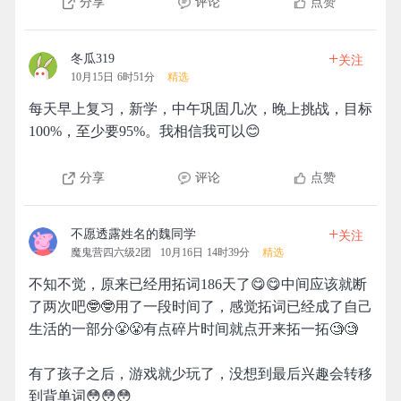
分享
评论
点赞
+
冬瓜319
关注
10月15日 6时51分
精选
每天早上复习，新学，中午巩固几次，晚上挑战，目标
100%，至少要95%。我相信我可以😊
分享
评论
点赞
+
不愿透露姓名的魏同学
关注
魔鬼营四六级2团
10月16日 14时39分
精选
不知不觉，原来已经用拓词186天了😋😋中间应该就断
了两次吧🤓🤓用了一段时间了，感觉拓词已经成了自己
生活的一部分😤😤有点碎片时间就点开来拓一拓🧐🧐
有了孩子之后，游戏就少玩了，没想到最后兴趣会转移
到背单词😳😳😳