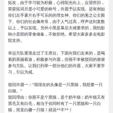
拓友，由于学习较为积极，心得阳光向上，众望所归，
荣获拓词月度小可爱的称号，许愿予以实现。还有例如
你们左手薯片右手可乐的的埋女神、你们的葱之公主殿
下、你们的社会佩奇等，由于人气过高，呼声达到复数
以上，予以实现。另外小黑是幕后大佬要求的，我怕影
响小卖部的零食储备，不敢拒绝。希望大家多多去电影
院支持。
幸运方队逐渐走过了主席台。下面向我们走来的，是喝
着奶茶蹦着迪，积极参与许愿，但很不幸被驳回的谢谢
参与方队。让我们列举一部分他们的许愿，大家不要学
习，引以为戒。
驳回许愿一：“我现在的头像是一只黑猫，我想要一只
白猫。”
驳回理由：你那不是个黑猫，是个奶牛猫；奶牛猫又有
黑毛又有白毛，相当于你同时有了一只黑猫和一只白
猫，简直白赚一只猫！就说**不**！