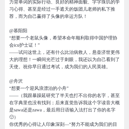
力背单词的实际行动、良好的精神面貌、字字珠玑的学
习心得、甚至是经过一手遮天的饭团儿老师的私下推
荐，而为自己赢得了头像的幸运方队！
@慕阳阳
“想要一个老鼠头像，希望本命年顺利取得中国护理协
会icu护士证！”
——试问这世上，还有什么比治病救人，悬壶济世更伟
大的理想！一瞬间光芒过于刺眼，我还以为自己看到了
天使。祝你早日通过考试，成为我们的人民英雄。
@舟沢
“想要一个迎风浪漂泊的小舟”
——（我跟暴躁延研究了半天也打不出你的名字，甚至
在字典里也没有找到；后来直觉告诉我这个字读音大概
是sawa还是zawa，最后用日语输入法打出了你的名字
🙂）
你优秀的心得让人印象深刻—“努力不能成为我们的目