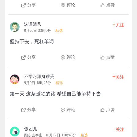
分享
评论
点赞
+
沫语清风
关注
9月20日 23时6分
精选
坚持下去，死杠单词
分享
评论
点赞
+
不学习浑身难受
关注
9月9日 18时25分
精选
第一天 这条孤独的路 希望自己能坚持下去
分享
评论
点赞
+
饭团儿
关注
跑步去泰山
10月17日 15时48分
精选