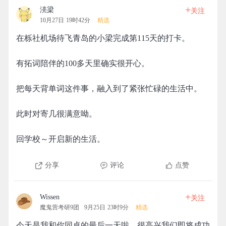
+
湸梁
关注
10月27日 19时42分
精选
在栎社机场待飞青岛的小梁完成第115天的打卡。
有拓词陪伴的100多天里确实很开心。
把每天背单词这件事，融入到了紧张忙碌的生活中。
此时对寄几很满意呦。
回学校～开启新的生活。
分享
评论
点赞
+
Wissen
关注
魔鬼营考研9团
9月25日 23时9分
精选
今天是我和你同桌的最后一天啦，很高兴我们即将成功