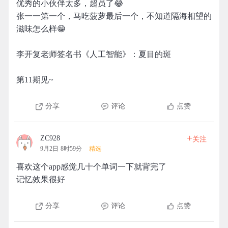
优秀的小伙伴太多，超员了😂
张一一第一个，马吃菠萝最后一个，不知道隔海相望的
滋味怎么样😁
李开复老师签名书《人工智能》：夏目的斑
第11期见~
分享
评论
点赞
+
ZC928
关注
9月2日 8时59分
精选
喜欢这个app感觉几十个单词一下就背完了
记忆效果很好
分享
评论
点赞