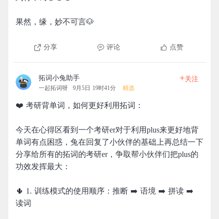
果然，缘，妙不可言🐶
分享
评论
点赞
+
拓词小兔助手
关注
一起拓词呀
9月5日 19时41分
精选
❤️ 考研背单词，如何更好利用拓词：
今天在心得区看到一个考研er对于利用plus来更好地背
单词有点困惑，兔在回复了小伙伴的基础上再总结一下
分享给所有的拓词的考研er，争取帮小伙伴们把plus的
功效发挥最大：
🌵 1. 训练模式的使用顺序：推断 ➡️ 语境 ➡️ 拼读 ➡️
读词