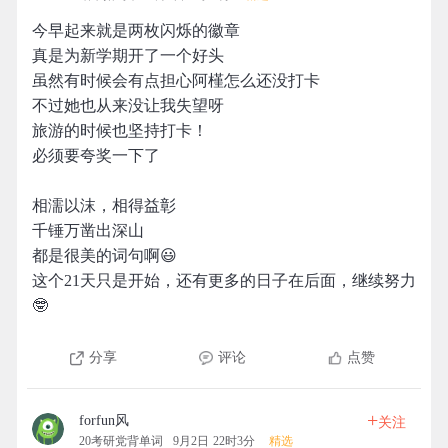
今早起来就是两枚闪烁的徽章
真是为新学期开了一个好头
虽然有时候会有点担心阿槿怎么还没打卡
不过她也从来没让我失望呀
旅游的时候也坚持打卡！
必须要夸奖一下了
相濡以沫，相得益彰
千锤万凿出深山
都是很美的词句啊😃
这个21天只是开始，还有更多的日子在后面，继续努力
🤓
分享
评论
点赞
+
forfun风
关注
20考研党背单词
9月2日 22时3分
精选