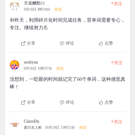
+
天道酬勤11
关注
9月10日 8时24分
精选
补昨天，利用碎片化时间完成任务，背单词需要专心，
专注。继续努力💪
分享
评论
点赞
+
soohyun
关注
9月16日 10时37分
精选
没想到，一眨眼的时间就记完了60个单词，这种感觉真
棒！
分享
评论
点赞
+
ClaireDu
关注
夏目友人帐
10月24日 21时12分
精选