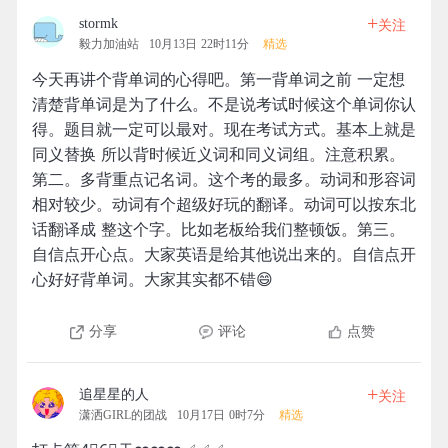
+
stormk
关注
毅力加油站
10月13日 22时11分
精选
今天再讲个背单词的心得吧。第一背单词之前 一定想
清楚背单词是为了什么。不是说考试时候这个单词你认
得。题目就一定可以最对。现在考试方式。基本上就是
同义替换 所以背时候近义词和同义词组。注意积累。
第二。多背重点记名词。这个考的最多。动词和形容词
相对较少。动词有个超级好玩的翻译。动词可以按东北
话翻译成 整这个字。比如老板给我们整顿饭。第三。
自信点开心点。大家英语是给其他说出来的。自信点开
心好好背单词。大家其实都不错😄
分享
评论
点赞
+
追星星的人
关注
潇洒GIRL的团战
10月17日 0时7分
精选