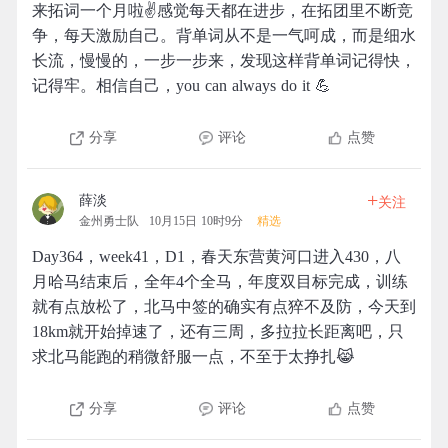
来拓词一个月啦✌️感觉每天都在进步，在拓团里不断竞
争，每天激励自己。背单词从不是一气呵成，而是细水
长流，慢慢的，一步一步来，发现这样背单词记得快，
记得牢。相信自己，you can always do it 💪
分享
评论
点赞
+
薛淡
关注
金州勇士队
10月15日 10时9分
精选
Day364，week41，D1，春天东营黄河口进入430，八
月哈马结束后，全年4个全马，年度双目标完成，训练
就有点放松了，北马中签的确实有点猝不及防，今天到
18km就开始掉速了，还有三周，多拉拉长距离吧，只
求北马能跑的稍微舒服一点，不至于太挣扎😹
分享
评论
点赞