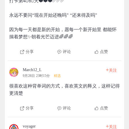
打卡第4⃣️6⃣️天❤️❤️❤️✅✅✅
永远不要问“现在开始还晚吗” “还来得及吗”
因为每一天都是新的开始，愿每一个新开始里 都能怀
揣着梦想✨朝着光芒迈进🌈🌈🌈
分享
评论
点赞
+
March12_L
关注
9月28日 23时15分
精选
很喜欢这种背单词的方式，喜欢英文的释义，这样记得
更清楚
分享
评论
点赞
+
voyager
关注