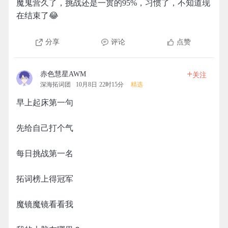
魔鬼营久了，挑战还是一贯的95%，习惯了，不知道现
在结束了😂
分享
评论
点赞
+
赤色慧星AWM
关注
深海拓词团
10月8日 22时15分
精选
早上起床第一句
先给自己打个气
每日挑战第一名
拓词榜上得冠军
魔镜魔镜看看我