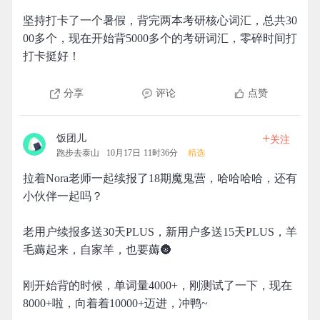
坚持打卡了一个暑假，背完两本考研核心词汇，总共30
00多个，现在开始背5000多个的考研词汇，零碎时间打
打卡挺好！
分享
评论
点赞
+
饭团儿
关注
跑步去泰山
10月17日 11时36分
精选
拉着Nora老师一起续报了18期魔鬼营，哈哈哈哈，还有
小伙伴一起吗？
老用户续报多送30天PLUS，新用户多送15天PLUS，羊
毛薅起来，自家羊，也要薅🌚
刚开始背的时候，单词量4000+，刚测试了一下，现在
8000+啦，向着着10000+迈进，冲鸭~