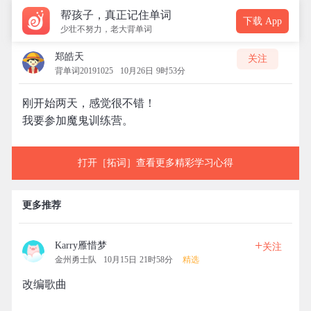
帮孩子，真正记住单词
下载 App
少壮不努力，老大背单词
郑皓天
关注
背单词20191025
10月26日 9时53分
刚开始两天，感觉很不错！
我要参加魔鬼训练营。
打开［拓词］查看更多精彩学习心得
更多推荐
+
Karry雁惜梦
关注
金州勇士队
10月15日 21时58分
精选
改编歌曲