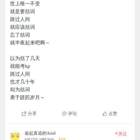
世上唯一不变
就是要括词
路过人间
就应该括词
忘了括词
就半夜起来吧啊～
以为括了几天
就能考kp
路过人间
也才几十年
却为括词
勇于蹉跎岁月～
分享
评论
点赞
+
奋起直追的Ariel
关注
9月27日 19时26分
精选