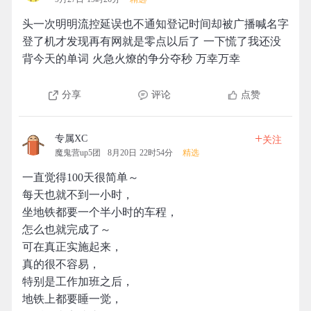
头一次明明流控延误也不通知登记时间却被广播喊名字
登了机才发现再有网就是零点以后了 一下慌了我还没
背今天的单词 火急火燎的争分夺秒 万幸万幸
分享
评论
点赞
+
专属XC
关注
魔鬼营up5团
8月20日 22时54分
精选
一直觉得100天很简单～
每天也就不到一小时，
坐地铁都要一个半小时的车程，
怎么也就完成了～
可在真正实施起来，
真的很不容易，
特别是工作加班之后，
地铁上都要睡一觉，