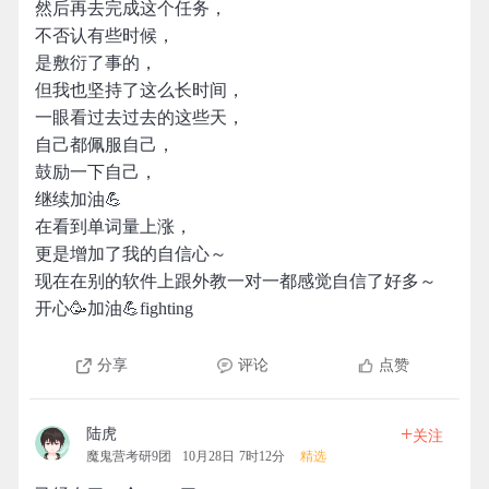
然后再去完成这个任务，
不否认有些时候，
是敷衍了事的，
但我也坚持了这么长时间，
一眼看过去过去的这些天，
自己都佩服自己，
鼓励一下自己，
继续加油💪
在看到单词量上涨，
更是增加了我的自信心～
现在在别的软件上跟外教一对一都感觉自信了好多～
开心🥳加油💪fighting
分享
评论
点赞
+
陆虎
关注
魔鬼营考研9团
10月28日 7时12分
精选