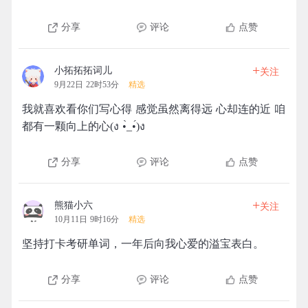
分享
评论
点赞
+
小拓拓拓词儿
关注
9月22日 22时53分
精选
我就喜欢看你们写心得 感觉虽然离得远 心却连的近 咱
都有一颗向上的心(ง •̀_•́)ง
分享
评论
点赞
+
熊猫小六
关注
10月11日 9时16分
精选
坚持打卡考研单词，一年后向我心爱的溢宝表白。
分享
评论
点赞