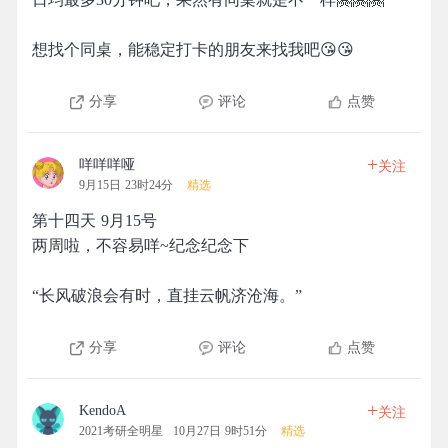
想找个同桌，能稳定打卡的朋友来找我吧😘😘
分享
评论
点赞
+
咩咩咩哑
关注
9月15日 23时24分
精选
第十四天 9月15号
两周啦，不容易咩~纪念纪念下
“长风破浪会有时，直挂云帆济沧海。”
分享
评论
点赞
+
KendoA
关注
2021考研全明星
10月27日 9时51分
精选