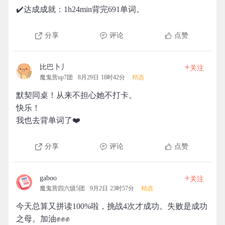
✔️达成成就：1h24min背完691单词。
分享
评论
点赞
+
比巴卜丿
关注
魔鬼营up7团
8月29日 18时42分
精选
默契同桌！从来不担心她不打卡。
快乐！
我也去背单词了❤️
分享
评论
点赞
+
gaboo
关注
魔鬼营四六级5团
9月2日 23时57分
精选
今天总算又拼读100%啦，挑战4次才成功。失败是成功
之母。加油✊✊✊