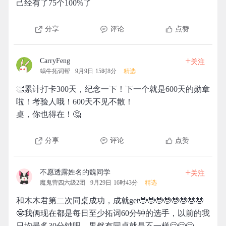
己经有了75个100%了
分享
评论
点赞
+
CarryFeng
关注
蜗牛拓词帮
9月9日 15时8分
精选
👏累计打卡300天，纪念一下！下一个就是600天的勋章
啦！考验人哦！600天不见不散！
桌，你也得在！🤔
分享
评论
点赞
+
不愿透露姓名的魏同学
关注
魔鬼营四六级2团
9月29日 16时43分
精选
和木木君第二次同桌成功，成就get🤓🤓🤓🤓🤓🤓🤓🤓
🤓我俩现在都是每日至少拓词60分钟的选手，以前的我
日均最多30分钟吧，果然有同桌就是不一样🤗🤗🤗