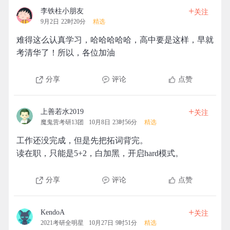
+
李铁柱小朋友
关注
9月2日 22时20分
精选
难得这么认真学习，哈哈哈哈哈，高中要是这样，早就
考清华了！所以，各位加油
分享
评论
点赞
+
上善若水2019
关注
魔鬼营考研13团
10月8日 23时56分
精选
工作还没完成，但是先把拓词背完。
读在职，只能是5+2，白加黑，开启hard模式。
分享
评论
点赞
+
KendoA
关注
2021考研全明星
10月27日 9时51分
精选