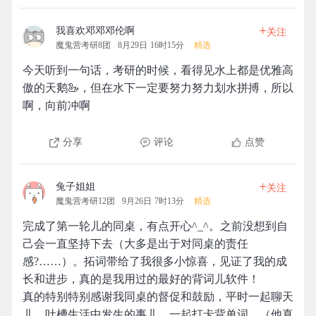
+
我喜欢邓邓邓伦啊
关注
魔鬼营考研8团
8月29日 16时15分
精选
今天听到一句话，考研的时候，看得见水上都是优雅高
傲的天鹅🦢，但在水下一定要努力努力划水拼搏，所以
啊，向前冲啊
分享
评论
点赞
+
兔子姐姐
关注
魔鬼营考研12团
9月26日 7时13分
精选
完成了第一轮儿的同桌，有点开心^_^。之前没想到自
己会一直坚持下去（大多是出于对同桌的责任
感?……）。拓词带给了我很多小惊喜，见证了我的成
长和进步，真的是我用过的最好的背词儿软件！
真的特别特别感谢我同桌的督促和鼓励，平时一起聊天
儿，吐槽生活中发生的事儿，一起打卡背单词，（他真