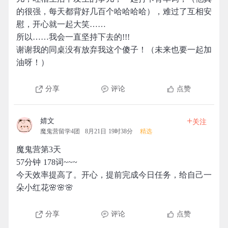
的很强，每天都背好几百个哈哈哈哈），难过了互相安
慰，开心就一起大笑……
所以……我会一直坚持下去的!!!
谢谢我的同桌没有放弃我这个傻子！（未来也要一起加
油呀！）
分享
评论
点赞
+
婧文
关注
魔鬼营留学4团
8月21日 19时38分
精选
魔鬼营第3天
57分钟 178词~~~
今天效率提高了。开心，提前完成今日任务，给自己一
朵小红花🌸🌸🌸
分享
评论
点赞