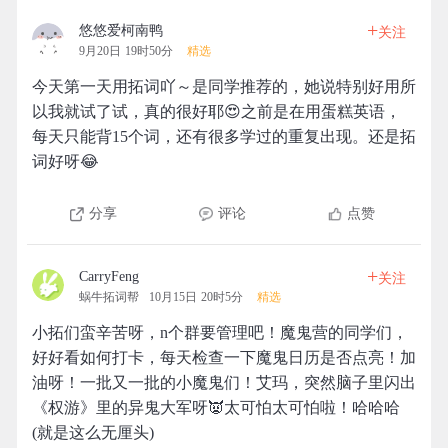
+
悠悠爱柯南鸭
关注
9月20日 19时50分
精选
今天第一天用拓词吖～是同学推荐的，她说特别好用所
以我就试了试，真的很好耶😍之前是在用蛋糕英语，
每天只能背15个词，还有很多学过的重复出现。还是拓
词好呀😂
分享
评论
点赞
+
CarryFeng
关注
蜗牛拓词帮
10月15日 20时5分
精选
小拓们蛮辛苦呀，n个群要管理吧！魔鬼营的同学们，
好好看如何打卡，每天检查一下魔鬼日历是否点亮！加
油呀！一批又一批的小魔鬼们！艾玛，突然脑子里闪出
《权游》里的异鬼大军呀👿太可怕太可怕啦！哈哈哈
(就是这么无厘头)