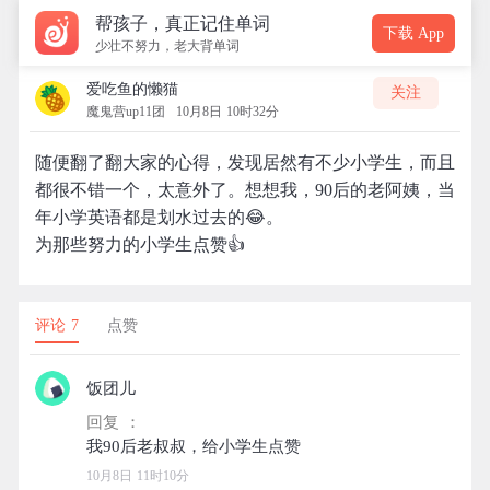
帮孩子，真正记住单词
下载 App
少壮不努力，老大背单词
爱吃鱼的懒猫
关注
魔鬼营up11团
10月8日 10时32分
随便翻了翻大家的心得，发现居然有不少小学生，而且
都很不错一个，太意外了。想想我，90后的老阿姨，当
年小学英语都是划水过去的😂。
为那些努力的小学生点赞👍
评论 7
点赞
饭团儿
回复 ：
10月8日 11时10分