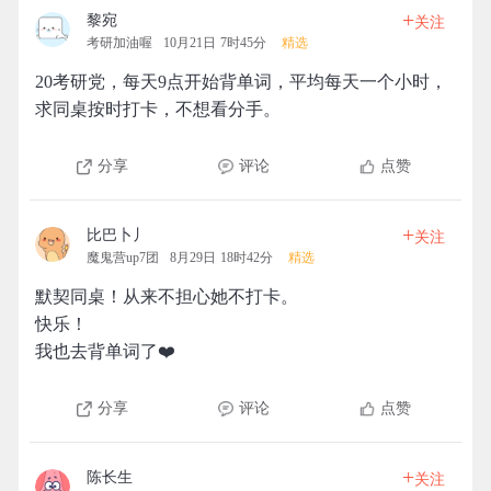
+
黎宛
关注
考研加油喔
10月21日 7时45分
精选
20考研党，每天9点开始背单词，平均每天一个小时，
求同桌按时打卡，不想看分手。
分享
评论
点赞
+
比巴卜丿
关注
魔鬼营up7团
8月29日 18时42分
精选
默契同桌！从来不担心她不打卡。
快乐！
我也去背单词了❤️
分享
评论
点赞
+
陈长生
关注