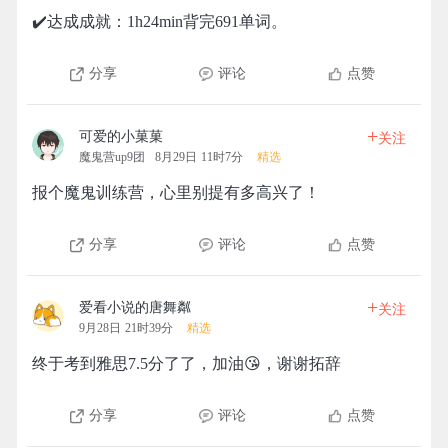
✔️达成成就：1h24min背完691单词。
分享
评论
点赞
+
可爱的小菓菓
关注
魔鬼营up9团
8月29日 11时7分
精选
报个魔鬼训练营，心里别提有多高兴了！
分享
评论
点赞
+
爱看小说的唐舞粼
关注
9月28日 21时39分
精选
终于考到雅思7.5分了了，加油😘，谢谢拓辞
分享
评论
点赞