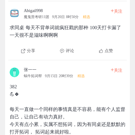
+
Abigail998
关注
魔鬼营考研11团
9月20日 8时50分
精选
求同桌 每天不背单词就疯狂戳的那种 100天打卡漏了
一天很不是滋味啊啊啊
分享
评论
点赞
+
张一一
关注
蜗牛拓词帮
9月15日 20时39分
精选
382
💪🍀
每天一直做一个同样的事情真是不容易，能有个人监督
自己，让自己有动力真好。
今天有点小累，实属不想拓词，因为有同桌还是默默的
打开拓词， 拓词起来就好啦。