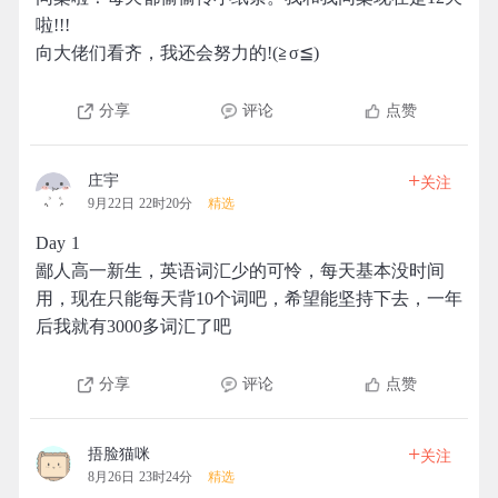
啦!!!
向大佬们看齐，我还会努力的!(≧σ≦)
分享
评论
点赞
+
庄宇
关注
9月22日 22时20分
精选
Day 1
鄙人高一新生，英语词汇少的可怜，每天基本没时间
用，现在只能每天背10个词吧，希望能坚持下去，一年
后我就有3000多词汇了吧
分享
评论
点赞
+
捂脸猫咪
关注
8月26日 23时24分
精选