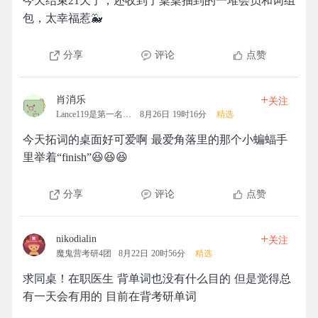
今天结束21天了，还收到了桌桌抽到的一堆会员和词组
包，太幸福惹🐳
分享
评论
点赞
+
肖消乐
关注
Lance119是第一名的拓团
8月26日 19时16分
精选
今天拓词的桌面好可爱啊 最爱角落里的那个小蝙蝠手
里举着“finish”😆😆😆
分享
评论
点赞
+
nikodialin
关注
魔鬼营考研4团
8月22日 20时56分
精选
求同桌！在职医生 背单词也没有什么目的 但是觉得总
有一天会有用的 目前在背考研单词