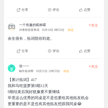
分享
评论
点赞
+
一个有趣的昵称嚯
关注
20考研党背单词
10月14日 0时52分
精选
余生很长，拓词陪你到老。
分享
评论
点赞
+
张一一
关注
蜗牛拓词帮
10月21日 21时53分
精选
【累计拓词】417
我和马吃菠萝第9期12天
9期结束后我好犹豫要不要继续
毕竟这么优秀的同桌是不是也要给其他拓友机会
更重要的是不是也有其他拓友想跟我同桌😂