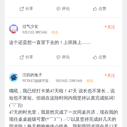
分享
评论
点赞
+
过气少女
关注
9月21日 8时54分
精选
这个还蛮想一直背下去的！上班路上……
分享
评论
点赞
+
汪叽的兔子
关注
PETKET超级宇宙拓团
9月16日 21时14分
精选
哦吼，我已经打卡第47天啦！47天 说长也不算长，说
短也不算短。但就在这段时间内我坚持认真完成拓词!
(´▽`ʃƪ)
47天的时光里，我居然完成了一次同桌共济，现在我的
现任桌桌超级可爱(*￣3￣)╭♡以及坚持完成好几天的
同桌啦！每天都偷偷传小纸条。我和我同桌现在是12天