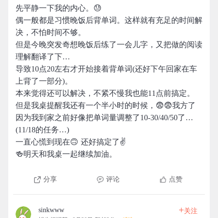
先平静一下我的内心。😓
偶一般都是习惯晚饭后背单词。这样就有充足的时间解
决，不怕时间不够。
但是今晚突发奇想晚饭后练了一会儿字，又把做的阅读
理解翻译了下…
导致10点20左右才开始接着背单词(还好下午回家在车
上背了一部分)。
本来觉得还可以解决，不紧不慢我也能11点前搞定。
但是我桌提醒我还有一个半小时的时候，😨😨我方了
因为我到家之前好像把单词量调整了10-30/40/50了…
(11/18的任务…)
一直心慌到现在🙃 还好搞定了✌️
🍻明天和我桌一起继续加油。
分享
评论
点赞
+
sinkwww
关注