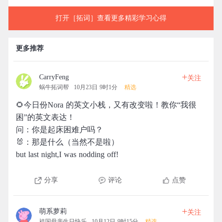
打开［拓词］查看更多精彩学习心得
更多推荐
+
CarryFeng
关注
蜗牛拓词帮
10月23日 9时1分
精选
🌻今日份Nora 的英文小栈，又有改变啦！教你“我很
困”的英文表达！
问：你是起床困难户吗？
🐰：那是什么（当然不是啦）
but last night,I was nodding off!
分享
评论
点赞
+
萌系萝莉
关注
祖国母亲生日快乐
10月12日 9时15分
精选