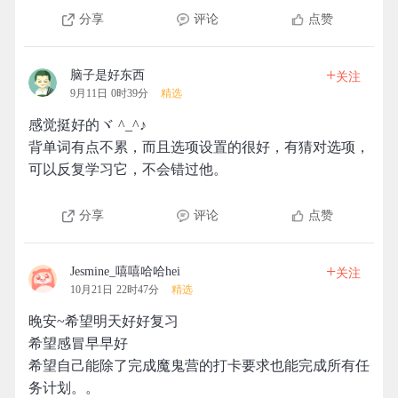
分享
评论
点赞
+
脑子是好东西
关注
9月11日 0时39分
精选
感觉挺好的ヾ ^_^♪
背单词有点不累，而且选项设置的很好，有猜对选项，
可以反复学习它，不会错过他。
分享
评论
点赞
+
Jesmine_嘻嘻哈哈hei
关注
10月21日 22时47分
精选
晚安~希望明天好好复习
希望感冒早早好
希望自己能除了完成魔鬼营的打卡要求也能完成所有任
务计划。。