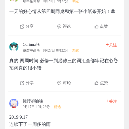
蜗牛拓词帮
9月20日 7时22分
精选
一天的好心情从第四期同桌和第一张小纸条开始！😆
分享
评论
点赞
+
Corinna张
关注
逆袭中高考
8月27日 0时22分
精选
真的 两周时间 必修一到必修三的词汇全部牢记在心👌
拓词真的很不错
分享
评论
点赞
+
徒行加油哇
关注
9月17日 19时28分
精选
2019.9.17
连续下了一周多的雨