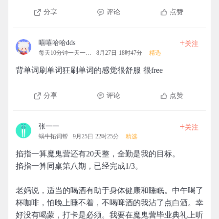
分享
评论
点赞
+
嘻嘻哈哈dds
关注
每天10分钟一天一清人
8月27日 18时47分
精选
背单词刷单词狂刷单词的感觉很舒服 很free
分享
评论
点赞
+
张一一
关注
蜗牛拓词帮
9月25日 22时25分
精选
掐指一算魔鬼营还有20天整，全勤是我的目标。
掐指一算同桌第八期，已经完成1/3。
老妈说，适当的喝酒有助于身体健康和睡眠。中午喝了
杯咖啡，怕晚上睡不着，不喝啤酒的我沾了点白酒。幸
好没有喝蒙，打卡是必须。我要在魔鬼营毕业典礼上听