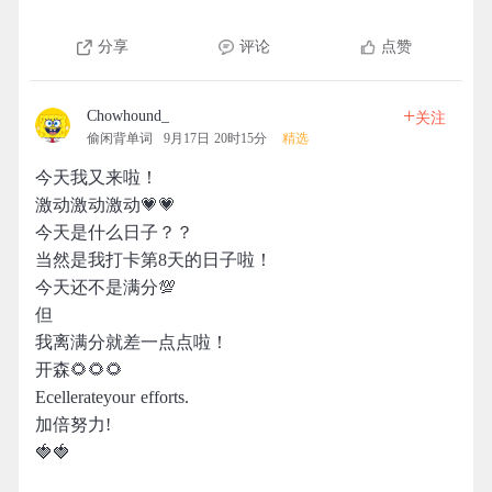
分享
评论
点赞
+
Chowhound_
关注
偷闲背单词
9月17日 20时15分
精选
今天我又来啦！
激动激动激动💗💗
今天是什么日子？？
当然是我打卡第8天的日子啦！
今天还不是满分💯
但
我离满分就差一点点啦！
开森🌻🌻🌻
Ecellerateyour efforts.
加倍努力!
🍓🍓