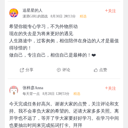
+
追星星的人
关注
潇洒GIRL的团战
8月30日 2时13分
精选
希望你能专心学习，不为外物所动
现在的失去是为将来更好的遇见
人生路途中，过客匆匆，相信陪伴在身边的人才是最值
得珍惜的！
做自己，专注自己，相信自己是最棒的！❤️
分享
评论
点赞
+
张梓彦Anna
关注
每天背一点
8月28日 12时53分
精选
今天完成任务好高兴。谢谢大家的点赞，关注评论和支
持。我不会辜负大家的希望的。还请大家多多关照。离
开学也不远了，等开了学大家要好好学习。在学习中间
也要抽出时间来完成拓词打卡。拜拜