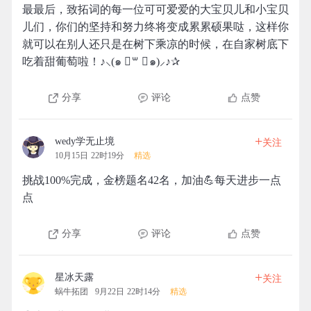
最最后，致拓词的每一位可可爱爱的大宝贝儿和小宝贝
儿们，你们的坚持和努力终将变成累累硕果哒，这样你
就可以在别人还只是在树下乘凉的时候，在自家树底下
吃着甜葡萄啦！♪⸜(๑ ॑꒳ ॑๑)⸝♪✰
分享
评论
点赞
+
wedy学无止境
关注
10月15日 22时19分
精选
挑战100%完成，金榜题名42名，加油💪每天进步一点
点
分享
评论
点赞
+
星冰天露
关注
蜗牛拓团
9月22日 22时14分
精选