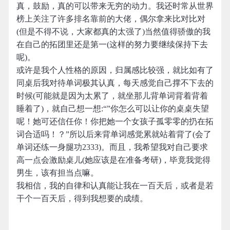
真，鼓励，真的可以带来无穷的动力。我还时常从世界
榜上关注了许多排名靠前的大佬，偶尔拿来比对比对
(但是不得不说，大家都真的太强了)当然值得骄傲的我
在自己的拓团里还是第一(这样的努力要继续保持下去
呢)。
或许是我个人性格的原因，归属感比较强，就比如有了
同桌后我对待单词极其认真，每天感觉自己撑不下去的
时候(可能就是因为太累了，就坐那儿背单词背着背着
睡着了)，就自己想一想:“”你怎么可以让你的桌桌失望
呢！她可还信任你！你把她一个女孩子孤零零的扔在拓
词合适吗！？”所以后来背单词感觉累就站着背了(会了
单词还练一身腿功2333)。而且，我希望我对自己要求
高一点会激励桌儿(她应该是在准备考研)，毕竟我觉得
男生，该有担当点嘛。
我相信，我的自律和认真能让我在一百天后，或者是若
干个一百天后，得到我想要的成绩。