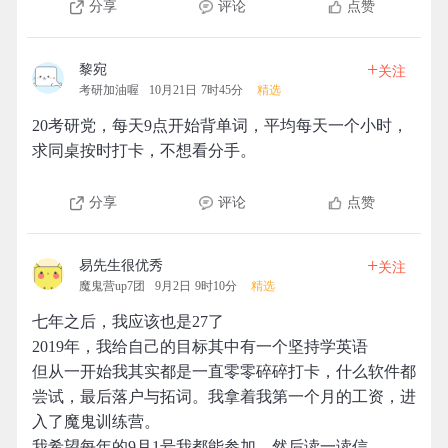
分享
评论
点赞
+
黎宛
关注
考研加油喔
10月21日 7时45分
精选
20考研党，每天9点开始背单词，平均每天一个小时，
求同桌按时打卡，不想看分手。
分享
评论
点赞
+
易先生很优秀
关注
魔鬼营up7团
9月2日 9时10分
精选
七年之后，我应该也是27了
2019年，我给自己的目标其中有一个坚持学英语
但从一开始我其实都是一直零零碎碎打卡，什么软件都
尝试，最后落户与拓词。我拿着我第一个月的工资，进
入了魔鬼训练营。
我希望每年的9月1号我都能参加，然后读一读信。