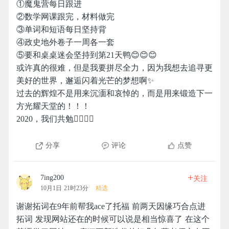
①魔鬼营每日跟进
②数学网课跟完，材料做完
③单词和短语每日坚持背
④政史地外卷子一周各一套
⑤要和桌桌迷会坚持到第21天鸭😊😊😊
或许真的很难，但是我要拼尽全力，因为我想去追寻更
美好的世界，邂逅闪着光芒的梦想啊✨
过去的辉煌不是用来沉湎和哀悼的，而是用来锻造下一
方光耀天堂的！！！
2020，我们共勉✊🏻✊🏻
分享
评论
点赞
+
7ing200
关注
10月1日 21时23分
精选
谢谢拓词在9年前帮我ace了托福 前两天因缘巧合点进
拓词 发现网站还在的时候可以说是相当惊喜了 在这个