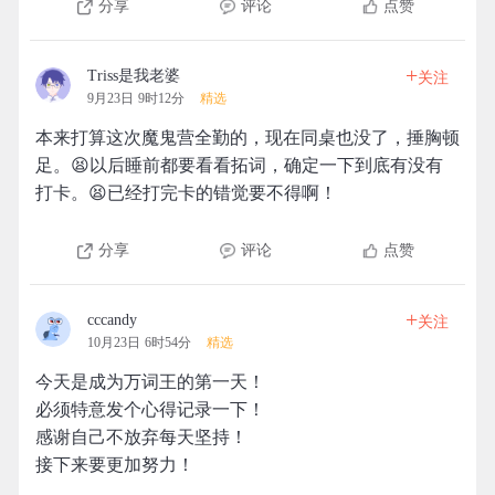
分享
评论
点赞
+
Triss是我老婆
关注
9月23日 9时12分
精选
本来打算这次魔鬼营全勤的，现在同桌也没了，捶胸顿
足。😫以后睡前都要看看拓词，确定一下到底有没有
打卡。😫已经打完卡的错觉要不得啊！
分享
评论
点赞
+
cccandy
关注
10月23日 6时54分
精选
今天是成为万词王的第一天！
必须特意发个心得记录一下！
感谢自己不放弃每天坚持！
接下来要更加努力！