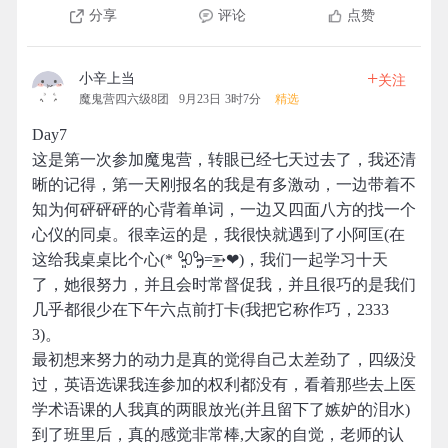
分享
评论
点赞
+
小辛上当
关注
魔鬼营四六级8团
9月23日 3时7分
精选
Day7
这是第一次参加魔鬼营，转眼已经七天过去了，我还清
晰的记得，第一天刚报名的我是有多激动，一边带着不
知为何砰砰砰的心背着单词，一边又四面八方的找一个
心仪的同桌。很幸运的是，我很快就遇到了小阿匡(在
这给我桌桌比个心(* ⁰̷̴͈꒨⁰̷̴͈)=͟͟͞͞➳❤)，我们一起学习十天
了，她很努力，并且会时常督促我，并且很巧的是我们
几乎都很少在下午六点前打卡(我把它称作巧，2333
3)。
最初想来努力的动力是真的觉得自己太差劲了，四级没
过，英语选课我连参加的权利都没有，看着那些去上医
学术语课的人我真的两眼放光(并且留下了嫉妒的泪水)
到了班里后，真的感觉非常棒,大家的自觉，老师的认