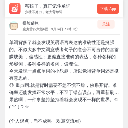
帮孩子，真正记住单词
下载 App
少壮不努力，老大背单词
捂脸猫咪
关注
魔鬼营四六级6团
9月14日 23时10分
单词背多了就会发现英语语言表达的准确性还是挺强
的。不似大多中文词意或者句子的意会不可言传的含蓄
朦胧美 ，偏感性；更偏直接准确的表达，各种各样的
形容词，各种各样的名词，偏理性。
今天发现一点点单词的小乐趣，所以觉得背单词还是挺
有意思的。
🙃 重点啊:就是背时需要不急不慌不燥，佛系开背。准
确率还能发挥正常水平，不至于错点误点，再重新刷…
果然啊，一件事坚持坚持着就会发现不一样的世界。ପ
( ˘ᵕ˘ ) ੭ ☆
(个人观点，尚不成熟，欢迎交流🙌)