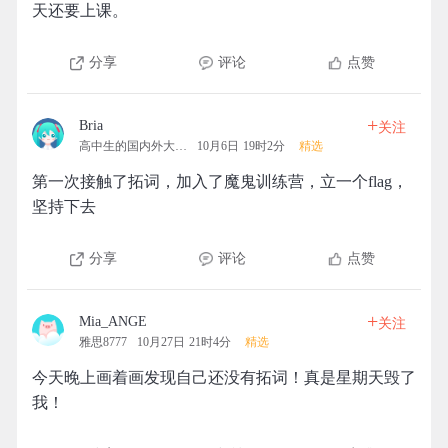
天还要上课。
分享
评论
点赞
+
Bria
关注
高中生的国内外大学梦
10月6日 19时2分
精选
第一次接触了拓词，加入了魔鬼训练营，立一个flag，
坚持下去
分享
评论
点赞
+
Mia_ANGE
关注
雅思8777
10月27日 21时4分
精选
今天晚上画着画发现自己还没有拓词！真是星期天毁了
我！