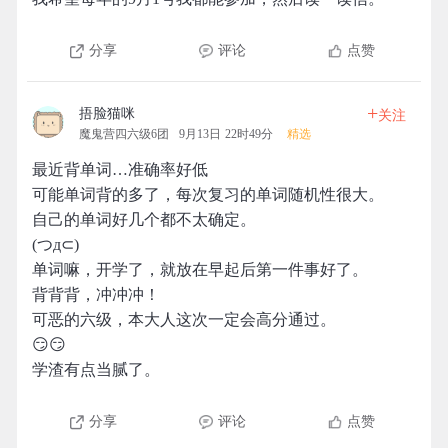
分享
评论
点赞
+
捂脸猫咪
关注
魔鬼营四六级6团
9月13日 22时49分
精选
最近背单词…准确率好低
可能单词背的多了，每次复习的单词随机性很大。
自己的单词好几个都不太确定。
(つд⊂)
单词嘛，开学了，就放在早起后第一件事好了。
背背背，冲冲冲！
可恶的六级，本大人这次一定会高分通过。
😏😏
学渣有点当腻了。
分享
评论
点赞