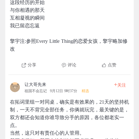
这段经历的开始
与你相遇的那天
互相凝视的瞬间
我已留恋忘返
擎宇注:参照Every Little Thing的恋爱女孩，擎宇略加修
改
分享
评论
点赞
+
让大哥先来
关注
祖国不会忘记
9月12日 9时37分
精选
在拓词里组一对同桌，确实是有效果的，21天的坚持机
制，一天不背完全部任务，你俩就玩完，最关键的是，
双方都还会知道你谁导致分手的原因，各位都老实一
点。
当然，这只对有责任心的人管用。