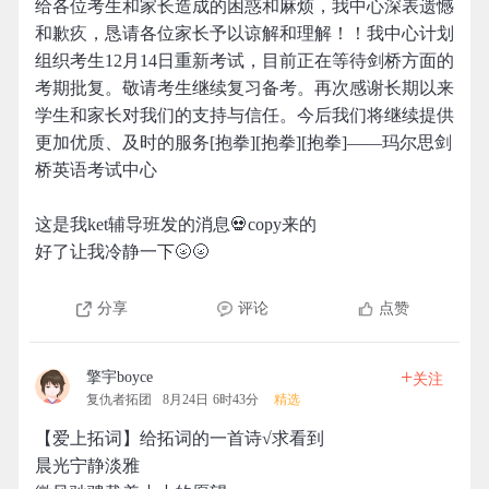
给各位考生和家长造成的困惑和麻烦，我中心深表遗憾
和歉疚，恳请各位家长予以谅解和理解！！我中心计划
组织考生12月14日重新考试，目前正在等待剑桥方面的
考期批复。敬请考生继续复习备考。再次感谢长期以来
学生和家长对我们的支持与信任。今后我们将继续提供
更加优质、及时的服务[抱拳][抱拳][抱拳]——玛尔思剑
桥英语考试中心
这是我ket辅导班发的消息💀copy来的
好了让我冷静一下🌝🌝
分享
评论
点赞
+
擎宇boyce
关注
复仇者拓团
8月24日 6时43分
精选
【爱上拓词】给拓词的一首诗√求看到
晨光宁静淡雅