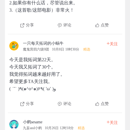
2.如果你有什么话，尽管说出来。
3.（这首歌/这部电影）非常火！
分享
评论
点赞
+
一只每天拓词的小蜗牛
关注
魔鬼营四六级9团
10月8日 18时30分
精选
今天是我拓词第22天。
今天我又拓词了30个。
我觉得拓词越来越好用了。
希望更多TA关注我。
( ˙˘˙ )٩(๑^o^๑)۶٩( 'ω' )و
分享
评论
点赞
+
小鹤sesame
关注
九妄and小鹤
10月26日 12时18分
精选