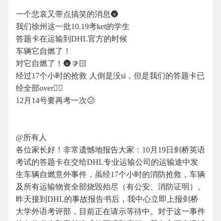
一个悲哀又带点搞笑的消息🌚
我们徐州这一批10.19考ket的学生
答题卡在运输到DHL官方的时候
车辆它自燃了！
对它自燃了！🌚👎🏻
经过17个小时的抢救 人倒是没si，但是我们的答题卡已
经全部over👎🏻
12月14号要再考一次😕
@所有人
各位家长好！非常遗憾地报告大家：10月19日剑桥英语
考试的答题卡在交给DHL专业运输公司的运输途中发
生车辆自燃意外事件，虽经17个小时的消防抢救，车辆
及所有运输物资全部烧毁殆尽（有公安、消防证明）。
昨天接到DHL的事故报告书后，我中心立即上报剑桥
大学外语考评部，目前正在请示等待中。对于这一事件