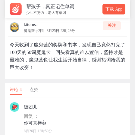
帮孩子，真正记住单词
下载 App
少壮不努力，老大背单词
kitorusa
关注
魔鬼营up2团
8月25日 23时28分
今天收到了魔鬼营的奖牌和书本，发现自己竟然打完了
100天的50词魔鬼卡，回头看真的难以置信，坚持才是
最难的，魔鬼营也让我生活开始自律，感谢拓词给我的
巨大改变！
评论 4
点赞
饭团儿
回复 ：
8月26日 13时59分