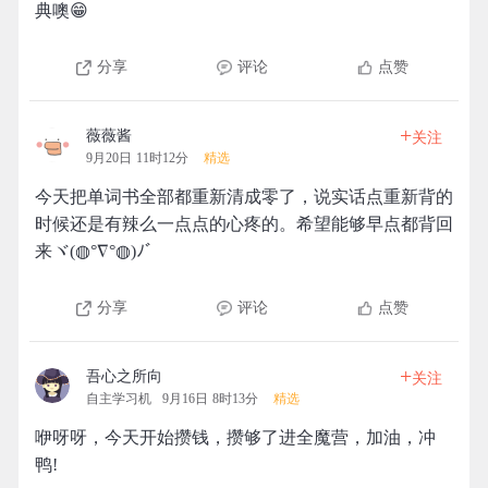
典噢😁
分享
评论
点赞
+
薇薇酱
关注
9月20日 11时12分
精选
今天把单词书全部都重新清成零了，说实话点重新背的
时候还是有辣么一点点的心疼的。希望能够早点都背回
来ヾ(◍°∇°◍)ﾉﾞ
分享
评论
点赞
+
吾心之所向
关注
自主学习机
9月16日 8时13分
精选
咿呀呀，今天开始攒钱，攒够了进全魔营，加油，冲
鸭!