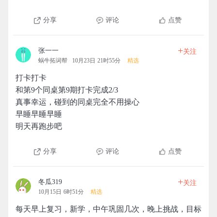
分享
评论
点赞
+
张一一
关注
蜗牛拓词帮
10月23日 21时55分
精选
打卡打卡
和第9个同桌第9期打卡完成2/3
真事幸运，碰到的同桌完全不用操心
早睡早睡早睡
明天再跑步吧
分享
评论
点赞
+
冬瓜319
关注
10月15日 6时51分
精选
每天早上复习，新学，中午巩固几次，晚上挑战，目标