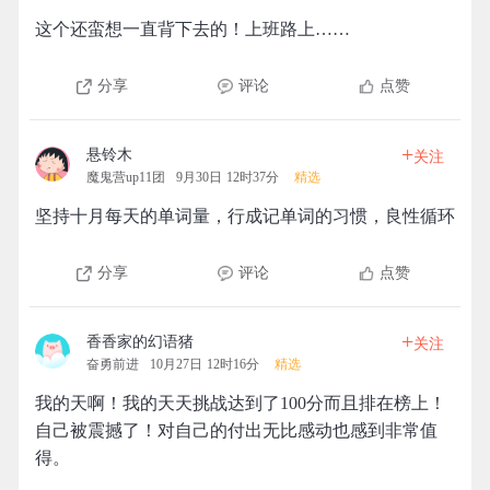
这个还蛮想一直背下去的！上班路上……
分享
评论
点赞
+
悬铃木
关注
魔鬼营up11团
9月30日 12时37分
精选
坚持十月每天的单词量，行成记单词的习惯，良性循环
分享
评论
点赞
+
香香家的幻语猪
关注
奋勇前进
10月27日 12时16分
精选
我的天啊！我的天天挑战达到了100分而且排在榜上！
自己被震撼了！对自己的付出无比感动也感到非常值
得。