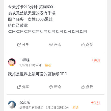
今天打卡213分钟 拓词600+
挑战竟然破天荒的没有手误
四个任务一次性100%通过
给自己鼓掌
👏🏻👏🏻👏🏻👏🏻👏🏻👏🏻👏🏻👏🏻👏🏻👏🏻
分享
评论
点赞
+
Li喋喋
关注
9月29日 9时52分
精选
我桌是世界上最可爱的蓝孩纸🙋🏻‍♂️
分享
评论
点赞
+
幺幺乐
关注
远离僵尸从我做起
9月16日 22时10分
精选