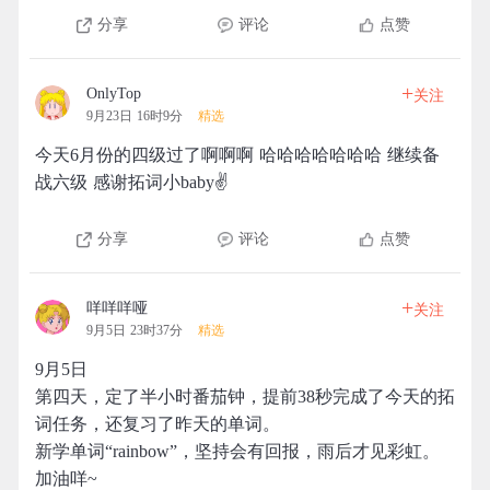
分享
评论
点赞
+
OnlyTop
关注
9月23日 16时9分
精选
今天6月份的四级过了啊啊啊 哈哈哈哈哈哈哈 继续备
战六级 感谢拓词小baby✌️
分享
评论
点赞
+
咩咩咩哑
关注
9月5日 23时37分
精选
9月5日
第四天，定了半小时番茄钟，提前38秒完成了今天的拓
词任务，还复习了昨天的单词。
新学单词“rainbow”，坚持会有回报，雨后才见彩虹。
加油咩~