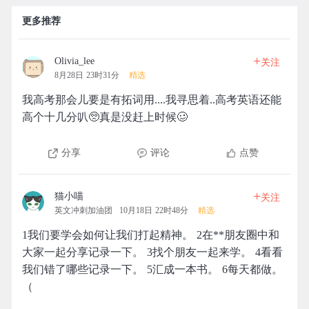
更多推荐
+
Olivia_lee
关注
8月28日 23时31分
精选
我高考那会儿要是有拓词用....我寻思着..高考英语还能
高个十几分叭🥺真是没赶上时候🥴
分享
评论
点赞
+
猫小喵
关注
英文冲刺加油团
10月18日 22时48分
精选
1我们要学会如何让我们打起精神。 2在**朋友圈中和
大家一起分享记录一下。 3找个朋友一起来学。 4看看
我们错了哪些记录一下。 5汇成一本书。 6每天都做。
（