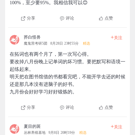
100%，至少要95%。我相信我可以😊
分享
评论
点赞
+
荞白怪兽
关注
魔鬼营考研5团
8月28日 23时55分
精选
在拓词也有两个月了，第一次写心得。
要改掉八月份晚上记单词的坏习惯。要把默写和语境一
起练起来。
明天把在图书馆借的书都看完吧，不能开学去还的时候
还是那几本没有进脑子的好书。
九月份会好好学习好好锻炼的。
分享
评论
点赞
+
夏目的斑
关注
丛林养殖基地
9月8日 20时19分
精选