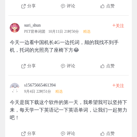
分享
评论
点赞
+
suri_shun
关注
PET背单词团
10月11日 21时50分
精选
今天一边看中国机长4G一边托词，颠的我找不到手
机，托词的光照亮了座椅下方😂
分享
评论
点赞
+
s15675665461394
关注
9月4日 22时51分
精选
今天是我下载这个软件的第一天，我希望我可以坚持下
来，每天学一下英语记一下英语单词，让我们一起努力
吧！
分享
评论
点赞