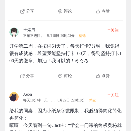
分享
评论
点赞
+
王熠男
关注
不拓不进团。
9月10日 20时55分
精选
开学第二周，在拓词64天了，每天打卡7分钟，我觉得
很有成就感，希望我能坚持打卡100天，得到坚持打卡1
00天的徽章。加油！我可以的！💪💪💪
分享
评论
点赞
+
Xeon
关注
每天10分钟一天一清人
8月29日 22时10分
精选
给我的同桌，因为小纸条字数限制，我必须得简化简化
再简化：
嘻嘻，今天看到一句Cliché：“学会一门课的终极奥秘就