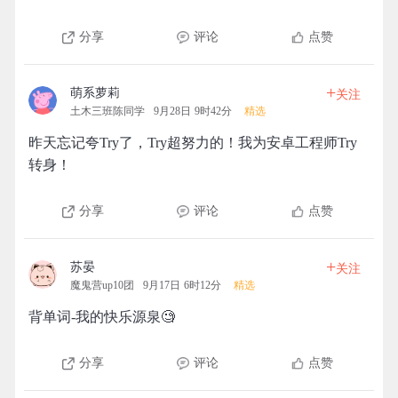
分享
评论
点赞
+
萌系萝莉
关注
土木三班陈同学
9月28日 9时42分
精选
昨天忘记夸Try了，Try超努力的！我为安卓工程师Try
转身！
分享
评论
点赞
+
苏晏
关注
魔鬼营up10团
9月17日 6时12分
精选
背单词-我的快乐源泉🧐
分享
评论
点赞