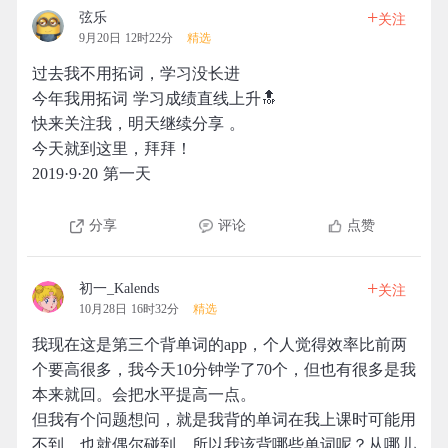
+
弦乐
关注
9月20日 12时22分
精选
过去我不用拓词，学习没长进
今年我用拓词 学习成绩直线上升🔝
快来关注我，明天继续分享 。
今天就到这里，拜拜！
2019·9·20 第一天
分享
评论
点赞
+
初一_Kalends
关注
10月28日 16时32分
精选
我现在这是第三个背单词的app，个人觉得效率比前两
个要高很多，我今天10分钟学了70个，但也有很多是我
本来就回。会把水平提高一点。
但我有个问题想问，就是我背的单词在我上课时可能用
不到，也就偶尔碰到，所以我该背哪些单词呢？从哪儿