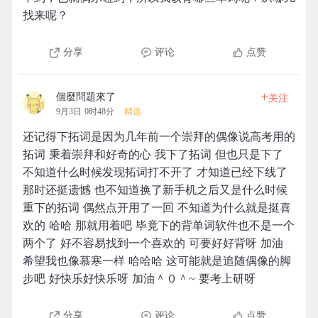
找来呢？
分享
评论
点赞
+
個麼問題來了
关注
9月3日 0时48分
精选
还记得下拓词是因为几年前一个崇拜的偶像说高考用的
拓词 秉着崇拜和好奇的心 我下了拓词 但也只是下了
不知道什么时候发现拓词打不开了 才知道已经下线了
那时还挺遗憾 也不知道换了新手机之后又是什么时候
重下的拓词 偶然点开用了一回 不知道为什么就是挺喜
欢的 哈哈 那就用着吧 毕竟下的背单词软件也不是一个
两个了 好不容易找到一个喜欢的 可要好好背呀 加油
希望我也像慕寒一样 哈哈哈 这可能就是追随偶像的脚
步吧 好快乐好快乐呀 加油＾０＾~ 要考上研呀
分享
评论
点赞