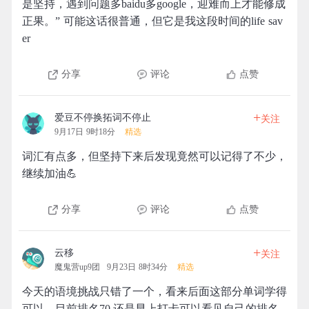
是坚持，遇到问题多baidu多google，迎难而上才能修成
正果。” 可能这话很普通，但它是我这段时间的life sav
er
分享
评论
点赞
+
爱豆不停换拓词不停止
关注
9月17日 9时18分
精选
词汇有点多，但坚持下来后发现竟然可以记得了不少，
继续加油💪
分享
评论
点赞
+
云移
关注
魔鬼营up9团
9月23日 8时34分
精选
今天的语境挑战只错了一个，看来后面这部分单词学得
可以，目前排名70.还是早上打卡可以看见自己的排名