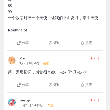
88
99
一个数字对应一个天使，让我们上山赏月，牵手天使。
Ready? Go!
分享
评论
点赞
+
Max_
关注
9月2日 8时29分
精选
第一天用拓词，感觉很奇妙。♪⸜(๑ ॑꒳ ॑๑)⸝♪✰
分享
评论
点赞
+
xinyuqi
关注
10月26日 17时59分
精选