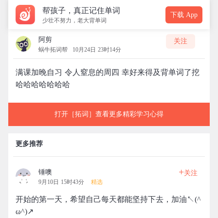
帮孩子，真正记住单词
下载 App
少壮不努力，老大背单词
阿剪
关注
蜗牛拓词帮
10月24日 23时14分
满课加晚自习 令人窒息的周四 幸好来得及背单词了挖
哈哈哈哈哈哈哈
打开［拓词］查看更多精彩学习心得
更多推荐
+
锤噢
关注
9月10日 15时43分
精选
开始的第一天，希望自己每天都能坚持下去，加油↖(^
ω^)↗