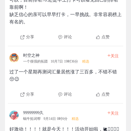
靠前啊！
缺乏信心的亲可以早早打卡，一早挑战。非常容易榜上
有名的。
分享
评论
点赞
+
时空之神
关注
一个很强的拓团
10月7日 19时36分
精选
过了一个星期再测词汇量居然涨了三百多，不错不错
😚😉
分享
评论
点赞
+
99999999久
关注
蜗牛拓词帮
9月14日 0时6分
精选
好激动！！！！就是今天！！！活动开始啦，🐌🧗‍♀️🧗‍♂️