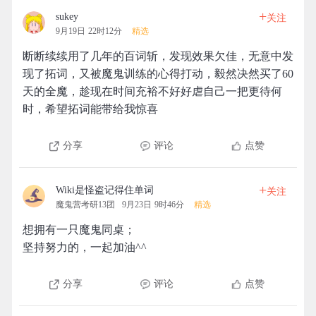
+
sukey
关注
9月19日 22时12分
精选
断断续续用了几年的百词斩，发现效果欠佳，无意中发
现了拓词，又被魔鬼训练的心得打动，毅然决然买了60
天的全魔，趁现在时间充裕不好好虐自己一把更待何
时，希望拓词能带给我惊喜
分享
评论
点赞
+
Wiki是怪盗记得住单词
关注
魔鬼营考研13团
9月23日 9时46分
精选
想拥有一只魔鬼同桌；
坚持努力的，一起加油^^
分享
评论
点赞