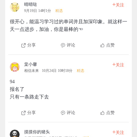
+
晴晴哒
关注
9月19日 14时1分
精选
很开心，能温习学习过的单词并且加深印象。就这样一
天一点进步，加油，你是最棒的☜
分享
评论
点赞
+
棠小馨
关注
相信未来
10月24日 10时18分
精选
94
报名了
只有一条路走下去
分享
评论
点赞
+
摸摸你的猪头
关注