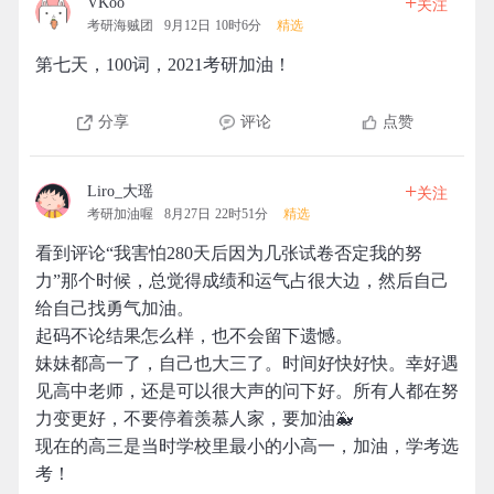
+
VKoo
关注
考研海贼团
9月12日 10时6分
精选
第七天，100词，2021考研加油！
分享
评论
点赞
+
Liro_大瑶
关注
考研加油喔
8月27日 22时51分
精选
看到评论“我害怕280天后因为几张试卷否定我的努
力”那个时候，总觉得成绩和运气占很大边，然后自己
给自己找勇气加油。
起码不论结果怎么样，也不会留下遗憾。
妹妹都高一了，自己也大三了。时间好快好快。幸好遇
见高中老师，还是可以很大声的问下好。所有人都在努
力变更好，不要停着羡慕人家，要加油🐳
现在的高三是当时学校里最小的小高一，加油，学考选
考！