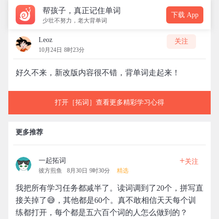
帮孩子，真正记住单词
下载 App
少壮不努力，老大背单词
Leoz
关注
10月24日 8时23分
好久不来，新改版内容很不错，背单词走起来！
打开［拓词］查看更多精彩学习心得
更多推荐
+
一起拓词
关注
彼方煎鱼
8月30日 9时30分
精选
我把所有学习任务都减半了。读词调到了20个，拼写直
接关掉了😅，其他都是60个。真不敢相信天天每个训
练都打开，每个都是五六百个词的人怎么做到的？