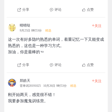
分享
评论
点赞
+
晴晴哒
关注
9月25日 8时53分
精选
这一次有好多隐约熟悉的单词，着重记忆一下又能变成
熟悉的，这也是一种学习方式。
加油，你是最棒的☜
分享
评论
点赞
+
郑皓天
关注
背单词20191025
10月26日 9时53分
精选
刚开始两天，感觉很不错！
我要参加魔鬼训练营。