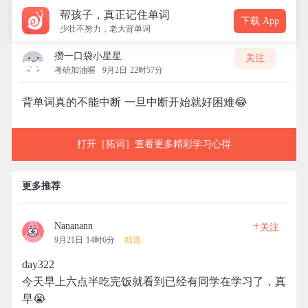
帮孩子，真正记住单词
下载 App
少壮不努力，老大背单词
攒一口袋小星星
关注
考研加油喔
9月2日 22时57分
背单词真的不能中断 一旦中断开始就好困难😂
打开［拓词］查看更多精彩学习心得
更多推荐
+
Nananann
关注
9月21日 14时6分
精选
day322
今天早上六点半吃完饭就看到已经有同学在学习了，真
早😭