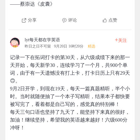
——蔡崇达《皮囊》
分享
评论
点赞
+
lyt每天都在学英语
关注
昨日之日不可留
9月20日 16时20分
精选
记录一下在拓词打卡的第30天，从六级成绩下来的那一
天开始，每天新学30，连续学习了一个月，共900个单
词，由于有一天遗憾没有打上卡，打卡日历上只有29天
🙃。
9月2日开学，到现在19天，每天一篇真题精听，半个小
时。当时就随便抽了一个本子写精听，结果本子都快要
被写完了，看着都是自己写的，感觉真的特别棒！
每天三句口语也坚持了九天了，能坚持下来真的很好，
加油！继续坚持，希望我的英语越来越好！六级600分
冲呀！