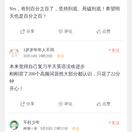
Yes，有到百分之百了，坚持到底、死磕到底！希望明
天也是百分之百！
分享
评论
点赞
+
1岁岁年年人不同
关注
10月14日 16时20分
精选
本来觉得自己复习半天英语没啥进步
刚刚背了200个高频词居然大部分都认识，只花了22分
钟
开心！
分享
评论
点赞
+
不枉少年
关注
树懒一家
9月26日 23时12分
精选