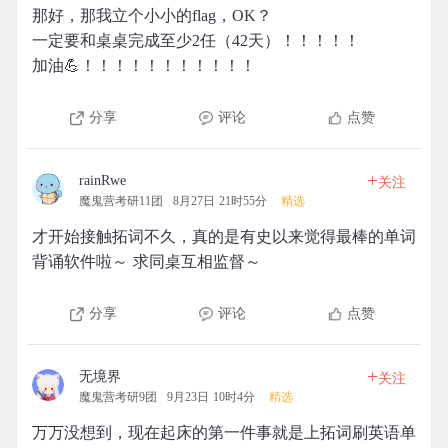
那好，那我立个小小的flag，OK？
一定要和桌桌完成至少2任（42天）！！！！！
加油💪！！！！！！！！！！！
分享
评论
点赞
+
rainRwe
关注
魔鬼营考研11团
8月27日 21时55分
精选
才开始接触拓词不久，真的是有史以来觉得最棒的单词
背诵软件啦～ 求同桌互相监督～
分享
评论
点赞
+
无境界
关注
魔鬼营考研9团
9月23日 10时4分
精选
万万没想到，现在起床的第一件事就是上拓词刷英语单