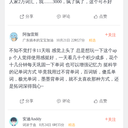
人家2万词汇，我……3000，疯了疯了，这个可不好
分享
评论
点赞
+
阿伽雷斯
关注
广东插本的宝宝加油
10月21日 22时27分
精选
不知不觉打卡11天啦 感觉上头了 总是想玩一下这个ap
p 个人觉得使用感挺好，一天看几十个积少成多，花个
十几分钟每天巩固一下单词 也可以增强记忆力 挺科学
的记单词方式 毕竟我用过不背单词，百词斩，傻瓜单
词，极光单词，墨墨背单词，就不太喜欢那种方式，还
是拓词深得我心~
分享
评论
点赞
+
安迪Anddy
关注
词浓于血
8月24日 6时35分
精选