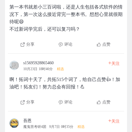
第一本书就差小三百词啦，还是人生包括各式软件的情
况下，第一次这么接近背完一整本书。想想心里就很期
待呢😄
不过新词学完后，还可以复习吗？
分享
评论
点赞
+
s15695928865460
关注
10月23日 18时46分
精选
啊！拓词十天了，共拓515个词了，给自己点赞👍！加
油吧！拓友们！努力总会有回报！💪
分享
评论
点赞
+
吾恩
关注
魔鬼营考研4团
9月7日 0时35分
精选