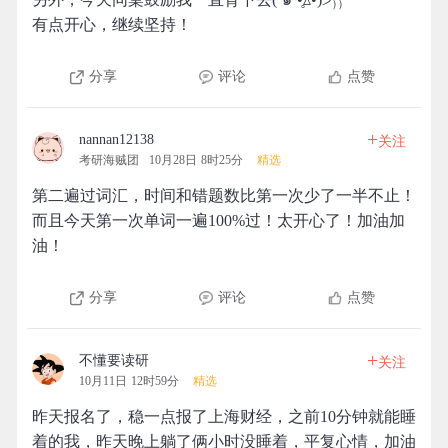
有点开心，继续坚持！
分享
评论
点赞
+
nannan12138
关注
考研海贼团
10月28日 8时25分
精选
第二遍过词汇，时间和错题数比第一次少了一半不止！
而且今天第一次单词一遍100%过！太开心了！加油加
油！
分享
评论
点赞
+
不懂要读研
关注
10月11日 12时59分
精选
昨天报名了，稳一点报了上海财经，之前10分钟就能睡
着的我，昨天晚上躺了俩小时没睡着，平复心情，加油