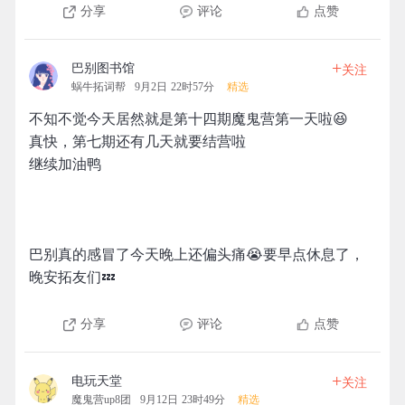
分享
评论
点赞
+
巴别图书馆
关注
蜗牛拓词帮
9月2日 22时57分
精选
不知不觉今天居然就是第十四期魔鬼营第一天啦😆
真快，第七期还有几天就要结营啦
继续加油鸭
巴别真的感冒了今天晚上还偏头痛😭要早点休息了，
晚安拓友们💤
分享
评论
点赞
+
电玩天堂
关注
魔鬼营up8团
9月12日 23时49分
精选