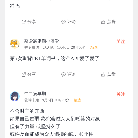
冲鸭！
分享
评论
点赞
+
敲爱寡姐滴小阔爱
关注
奋勇前进__龙之队
10月6日 20时36分
精选
第5次重背PET单词书，这个APP爱了爱了
分享
评论
点赞
+
中二病早期
关注
乾坤未定
9月3日 20时29分
精选
不合时宜的东西
如果自己虚弱 终究会成为人们嘲笑的对象
但有了力量 或坚持久了
或许反而能成为众人追捧的魄力和个性