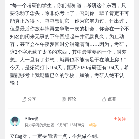
“每一个考研的学生，你们都知道，考研这个东西，只
要你动了念头，除非你考上了，否则你一辈子肯定不可
能真正放得下。每每想到它，你为它努力过、付出过，
但是最后你放弃掉再去争取一次的机会，你会在一个不
知名的闲来无事的下午回想起来并沉默良久，为止动
容，甚至会在午夜梦回时分泪流满面……因为，考研，
这2个字承载了太多的东西，其中最重要的一个，叫梦
想。人一旦有了梦想，就再也不能满足于在地上爬！”
今天，是拓词打卡104天，距离2020考研还有104天，希
望能够考上我期望已久的学校，加油，考研人绝不认
输！
分享
评论
点赞
+
Allen俊
关注
努力学习的天使团
9月9日 16时38分
精选
立flag呀，一定要简洁一点，不然做不到。