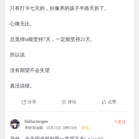
只有打卡七天的，好像养的孩子半路夭折了。
心痛无比。
总觉得ta能坚持7天，一定能坚持21天。
所以说
没有期望不会失望
真没说错。
分享
评论
点赞
+
Hallucinogen
关注
考研加油喔
10月21日 20时24分
精选
另外，今天同桌鼓励我一直背下去( ๑ˊ•̥▵•)੭₎₎