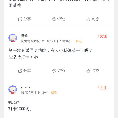
更清楚
分享
评论
点赞
+
孤鱼
关注
魔鬼营四六级6团
8月21日 23时16分
精选
第一次尝试同桌功能，有人带我体验一下吗？
能坚持打卡！👍
分享
评论
点赞
+
yirana
关注
10月25日 11时48分
精选
#Day4
打卡1000词。