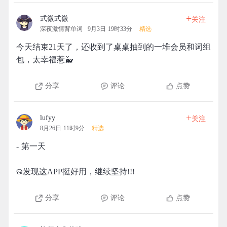
+
式微式微
关注
深夜激情背单词
9月3日 19时33分
精选
今天结束21天了，还收到了桌桌抽到的一堆会员和词组
包，太幸福惹🐳
分享
评论
点赞
+
lufyy
关注
8月26日 11时9分
精选
- 第一天
ଉ发现这APP挺好用，继续坚持!!!
分享
评论
点赞