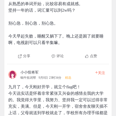
从熟悉的单词开始，比较容易有成就感。
坚持一年的话，词汇量可以到2w吗？
别心急，别心急，别心急。
今天早起失败，睡醒又躺下了。晚上还是困了就要睡
啊，电视剧可以只看半集嘛。
分享
评论
点赞
+
小小怪将军
关注
蜗牛拓词帮
9月8日 23时34分
精选
九月了，今天刚好开学，就立个flag吧！
今天说实话是怀着非常紧张又兴奋的感情去我的大学
的。我觉得大学里，我努力、坚持我一定可以过得非常
充实，美满。但是，今天刚一开学，宿舍舍友聊天插不
上话，父母就送到学校就走了，学校所有办理手续都是