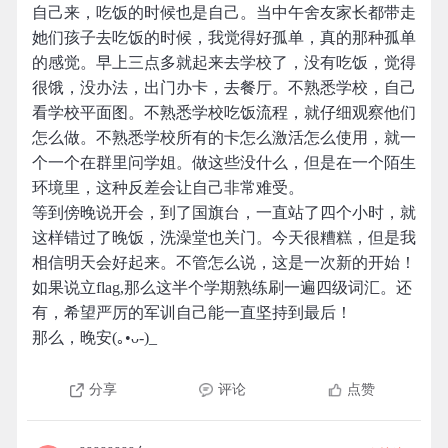
自己来，吃饭的时候也是自己。当中午舍友家长都带走
她们孩子去吃饭的时候，我觉得好孤单，真的那种孤单
的感觉。早上三点多就起来去学校了，没有吃饭，觉得
很饿，没办法，出门办卡，去餐厅。不熟悉学校，自己
看学校平面图。不熟悉学校吃饭流程，就仔细观察他们
怎么做。不熟悉学校所有的卡怎么激活怎么使用，就一
个一个在群里问学姐。做这些没什么，但是在一个陌生
环境里，这种反差会让自己非常难受。
等到傍晚说开会，到了国旗台，一直站了四个小时，就
这样错过了晚饭，洗澡堂也关门。今天很糟糕，但是我
相信明天会好起来。不管怎么说，这是一次新的开始！
如果说立flag,那么这半个学期熟练刷一遍四级词汇。还
有，希望严厉的军训自己能一直坚持到最后！
那么，晚安(｡•ᴗ-)_
分享
评论
点赞