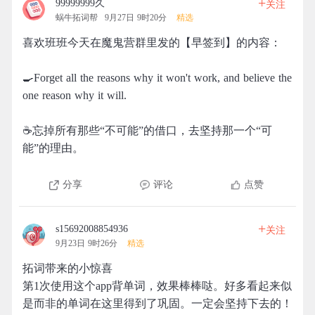
+
99999999久
关注
蜗牛拓词帮
9月27日 9时20分
精选
喜欢班班今天在魔鬼营群里发的【早签到】的内容：
🍳Forget all the reasons why it won't work, and believe the
one reason why it will.
☕忘掉所有那些“不可能”的借口，去坚持那一个“可
能”的理由。
分享
评论
点赞
+
s15692008854936
关注
9月23日 9时26分
精选
拓词带来的小惊喜
第1次使用这个app背单词，效果棒棒哒。好多看起来似
是而非的单词在这里得到了巩固。一定会坚持下去的！