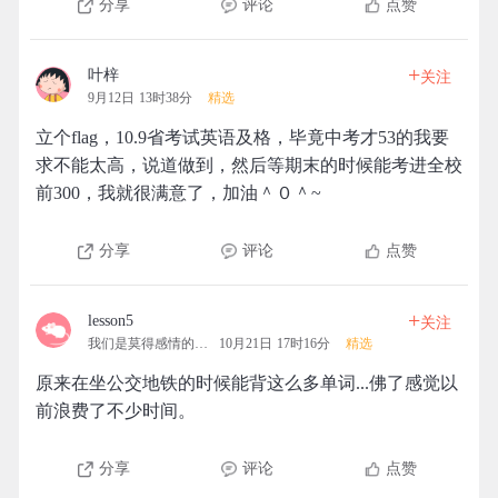
分享
评论
点赞
+
叶梓
关注
9月12日 13时38分
精选
立个flag，10.9省考试英语及格，毕竟中考才53的我要
求不能太高，说道做到，然后等期末的时候能考进全校
前300，我就很满意了，加油＾０＾~
分享
评论
点赞
+
lesson5
关注
我们是莫得感情的机器
10月21日 17时16分
精选
原来在坐公交地铁的时候能背这么多单词...佛了感觉以
前浪费了不少时间。
分享
评论
点赞