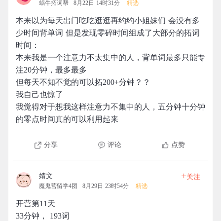
蜗牛拓词帮
8月22日 14时31分
精选
本来以为每天出门吃吃逛逛再约约小姐妹们 会没有多
少时间背单词 但是发现零碎时间组成了大部分的拓词
时间：
本来我是一个注意力不太集中的人，背单词最多只能专
注20分钟，最多最多
但每天不知不觉的可以拓200+分钟？？
我自己也惊了
我觉得对于想我这样注意力不集中的人，五分钟十分钟
的零点时间真的可以利用起来
分享
评论
点赞
+
婧文
关注
魔鬼营留学4团
8月29日 23时54分
精选
开营第11天
33分钟， 193词