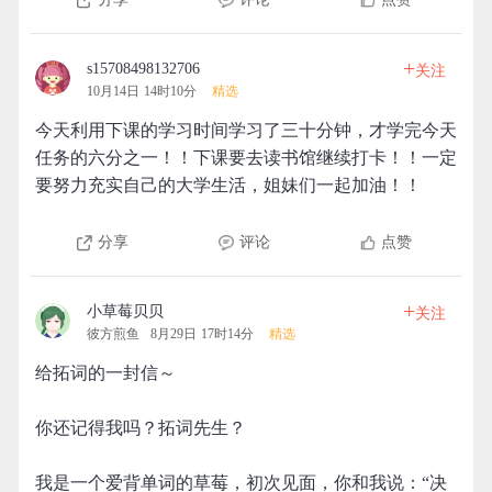
+
s15708498132706
关注
10月14日 14时10分
精选
今天利用下课的学习时间学习了三十分钟，才学完今天
任务的六分之一！！下课要去读书馆继续打卡！！一定
要努力充实自己的大学生活，姐妹们一起加油！！
分享
评论
点赞
+
小草莓贝贝
关注
彼方煎鱼
8月29日 17时14分
精选
给拓词的一封信～
你还记得我吗？拓词先生？
我是一个爱背单词的草莓，初次见面，你和我说：“决