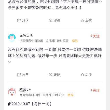
从没有必做的事，更没有想到当学习变成一种习惯而不
是累赘更不是拖沓的时候，竟有那么美！！
分享
评论
点赞
+
无敌大头
关注
祖国母亲生日快乐
10月2日 19时53分
精选
没有什么是做不到的 一直想 只要你一直想 你能解决地
球上的所有问题. 做好每一步 只需要比昨天更努力就好
✨
分享
评论
点赞
+
薇薇VV
关注
魔鬼营考研11团
10月7日 8时39分
精选
🌾2019-10-07【每日一句】