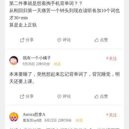
第二件事就是想着掏手机背单词？？
从刚回归第一天痛苦一个钟头到现在读听各加10个词也
才30+min
算是走上正轨
分享
评论
点赞
+
我有一个小橘子
关注
9月26日 22时45分
精选
本来要睡了，突然想起来忘记背单词了，背完睡觉，明
天还要上课。
分享
评论
点赞
+
Aurora想拿A
关注
魔鬼营up8团
8月22日 22时59分
精选