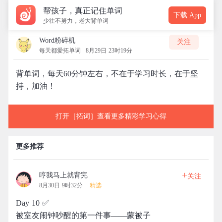
帮孩子，真正记住单词
下载 App
少壮不努力，老大背单词
Word粉碎机
关注
每天都爱拓单词
8月29日 23时19分
背单词，每天60分钟左右，不在于学习时长，在于坚
持，加油！
打开［拓词］查看更多精彩学习心得
更多推荐
+
哼我马上就背完
关注
8月30日 9时32分
精选
Day 10 ✅
被室友闹钟吵醒的第一件事——蒙被子