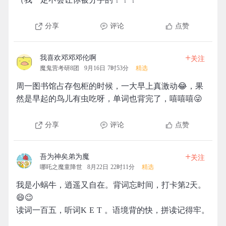
分享
评论
点赞
+
我喜欢邓邓邓伦啊
关注
魔鬼营考研8团
9月16日 7时53分
精选
周一图书馆占存包柜的时候，一大早上真激动😂，果
然是早起的鸟儿有虫吃呀，单词也背完了，嘻嘻嘻😜
分享
评论
点赞
+
吾为神矣弟为魔
关注
哪吒之魔童降世
8月22日 22时11分
精选
我是小蜗牛，逍遥又自在。背词忘时间，打卡第2天。
😄😉
读词一百五，听词K E T 。语境背的快，拼读记得牢。