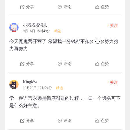
分享
评论
点赞
+
小拓拓拓词儿
关注
9月16日 15时49分
精选
今天魔鬼营开营了 希望我一分钱都不扣(ง •̀_•́)ง努力努
力再努力
分享
评论
点赞
+
Kingldw
关注
10月20日 12时24分
精选
学一种语言永远是循序渐进的过程，一口一个馒头可不
是什么好主意。
分享
评论
点赞