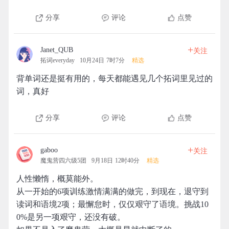
分享
评论
点赞
+
Janet_QUB
关注
拓词everyday
10月24日 7时7分
精选
背单词还是挺有用的，每天都能遇见几个拓词里见过的
词，真好
分享
评论
点赞
+
gaboo
关注
魔鬼营四六级5团
9月18日 12时40分
精选
人性懒惰，概莫能外。
从一开始的6项训练激情满满的做完，到现在，退守到
读词和语境2项；最懈怠时，仅仅艰守了语境。挑战10
0%是另一项艰守，还没有破。