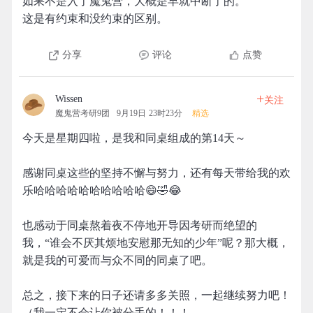
如果不是入了魔鬼营，大概是早就中断了的。
这是有约束和没约束的区别。
分享
评论
点赞
+
Wissen
关注
魔鬼营考研9团
9月19日 23时23分
精选
今天是星期四啦，是我和同桌组成的第14天～
感谢同桌这些的坚持不懈与努力，还有每天带给我的欢
乐哈哈哈哈哈哈哈哈哈哈😄🤣😂
也感动于同桌熬着夜不停地开导因考研而绝望的
我，“谁会不厌其烦地安慰那无知的少年”呢？那大概，
就是我的可爱而与众不同的同桌了吧。
总之，接下来的日子还请多多关照，一起继续努力吧！
（我一定不会让你被分手的！！！