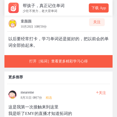
帮孩子，真正记住单词
下载 App
少壮不努力，老大背单词
童颜颜
关注
10月28日 10时59分
以后要经常打卡，学习单词还是挺好的，把以前会的单
词全部拾起来。
打开［拓词］查看更多精彩学习心得
更多推荐
+
meareme
关注
8月31日 0时7分
精选
这是我第一次接触来到这里
我是听了EMY的直播才知道拓词的