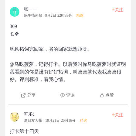
+
张一一
关注
蜗牛拓词帮
9月2日 22时39分
精选
369
💪🍀
地铁拓词完回家，省的回家就想睡觉。
@马吃菠萝，记得打卡。以后我叫你马吃菠萝时就证明
我看到的你是没有好好拓词，叫桌桌就代表我桌桌很
好。评判标准，看我心情。
分享
评论
点赞
+
可乐c
关注
夏目友人帐
10月21日 20时16分
精选
打卡第十四天