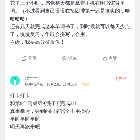
花了三个小时，感觉整天都是拿着手机在图书馆背单
词。（不过看到自己慢慢在拓团排第一还是挺爽的，哈
哈哈哈）
还有几天就完成这本单词书了，到时候就可以每天少点
了，慢慢复习，争取会拼写，会用。
六级，我要高分征服你！
分享
评论
点赞
+
张一一
关注
蜗牛拓词帮
10月23日 21时55分
精选
打卡打卡
和第9个同桌第9期打卡完成2/3
真事幸运，碰到的同桌完全不用操心
早睡早睡早睡
明天再跑步吧