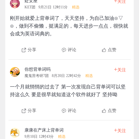
+
处女座
关注
KET团
9月21日 12时11分
精选
刚开始就爱上背单词了，天天坚持，为自己加油⊙▽
⊙，做到不偷懒，挺满足的，每天进步一点点，很快就
会成为英语词典的。
分享
评论
点赞
+
你想背单词吗
关注
魔鬼营考研7团
8月20日 22时42分
精选
一个月就悄悄的过去了 第一次发现自己背单词可以坚
持这么久 要是很早就知道这个软件就好了 坚持呦
分享
评论
点赞
+
康康在产床上背单词
关注
9月10日 12时43分
精选