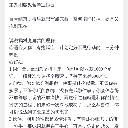
第九期魔鬼营毕业感言
百天结束，很早就想写点东西，奈何拖拖拉拉，硬是又
拖到现在。
说说我对魔鬼营的理解：
◎适合人群：有拖延症，计划定好不见行动的，三分钟
热度
◎好处：
1.词汇量。mini营坚持下来，你也可以收获1000个单
词。一般标准会选择全魔营，坚持下来是6000个。
2.自律。你会体会到想做一件事是什么感觉。不管你有
多累，不管你玩的多嗨，没有完成那件事，你会休息得
不够舒服，玩的不够痛快。而这个过程就是和你的惰性
对抗的过程，如果你一次次地成功了，那么恭喜你，你
可以说达到了魔鬼营的初衷了。
3.伙伴。刚开始谁都是热情洋溢，有着雄心壮志，仿佛
一伸手，那6k词就握在了手心。可是，你走的越久，发