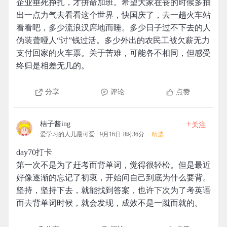
企业垂死挣扎，才拼命加班。希望大家在丧的时候多抽
出一点力气去看看这个世界，快国庆了，去一趟火车站
看看吧，多少流浪汉席地而睡。多少日子过不下去的人
伪装聋哑人“讨”钱过活。多少外出的农民工被欠薪无力
支付回家的火车票。关于苦难，可能各不相同，但感受
终归是相差无几的。
分享
评论
点赞
+
桔子酱ing
关注
爱学习的人儿最可爱
9月16日 8时36分
精选
day70打卡
第一次不是为了赶考而背单词，觉得很轻松。但是最近
好像逐渐的忘记了初衷，开始问自己到底为什么要背。
坚持，坚持下去，就能找到答案，也许下次为了考英语
而去背单词时候，就会发现，成效不是一蹴而就的。