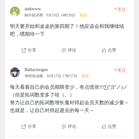
+
sinkwww
关注
蜗牛拓词帮
9月19日 14时39分
精选
明天要开始和桌桌的第四期了！他应该会和我继续续
吧，嘿期待一下
分享
评论
点赞
+
Hallucinogen
关注
考研加油喔
10月17日 17时57分
精选
每天看着自己的会员期限变少，有点慌张!!!∑(°Д°ノ)ノ
（但是拓词数变多了哇（。）
努力让自己的拓词数增长量对得起会员天数的减少量～
也就是，让自己对得起逝去的每一天～
分享
评论
点赞