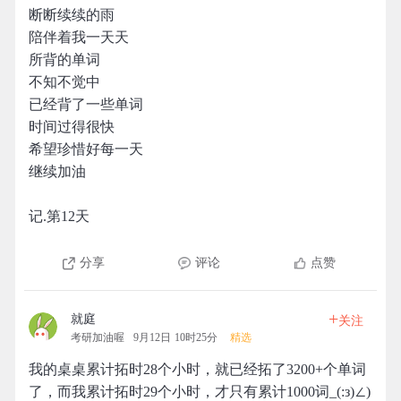
断断续续的雨
陪伴着我一天天
所背的单词
不知不觉中
已经背了一些单词
时间过得很快
希望珍惜好每一天
继续加油
记.第12天
分享
评论
点赞
+
就庭
关注
考研加油喔
9月12日 10时25分
精选
我的桌桌累计拓时28个小时，就已经拓了3200+个单词
了，而我累计拓时29个小时，才只有累计1000词_(:з)∠)