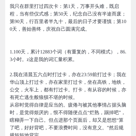
我只在群里打过四次卡：第1天，万事开头难，既启
程，当有些仪式感；第50天，纪念自己没有半途而废；
第90天，行百里者半九十，最后的日子才要谨慎；第10
0天，善始善终，庆祝自己圆满完成。
1.100天，累计12883个词（有重复的，不同模式），86.
3小时。z这是我的词汇量积累。
2.我在清晨五六点时打过卡，亦在23:59前打过卡；我在
华山顶上打过卡，亦在家里打过卡，坐在高铁，地铁，
公交，火车上，都有打过卡。打卡，有从容的时候，亦
有死亡逃生般狼狈不堪的时候。
从容时觉得自律是应当的。疲倦与被其他事情占据头脑
时，是觉得烦厌的，恨不得随便点点“烂熟，踢掉吧”，
瞎糊弄一下自己。但点进那个页面后，却又是想想“算
了吧，好好背吧，不要浪费时间，没有意义。”然后规
规矩矩地背完。