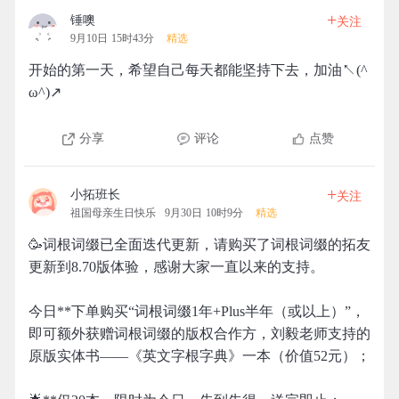
+
锤噢
关注
9月10日 15时43分
精选
开始的第一天，希望自己每天都能坚持下去，加油↖(^
ω^)↗
分享
评论
点赞
+
小拓班长
关注
祖国母亲生日快乐
9月30日 10时9分
精选
🥳词根词缀已全面迭代更新，请购买了词根词缀的拓友
更新到8.70版体验，感谢大家一直以来的支持。
今日**下单购买“词根词缀1年+Plus半年（或以上）”，
即可额外获赠词根词缀的版权合作方，刘毅老师支持的
原版实体书——《英文字根字典》一本（价值52元）；