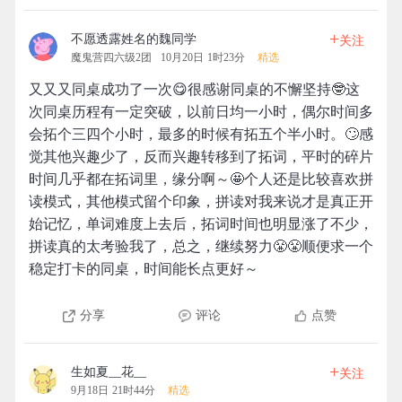
+
不愿透露姓名的魏同学
关注
魔鬼营四六级2团
10月20日 1时23分
精选
又又又同桌成功了一次😋很感谢同桌的不懈坚持🤓这
次同桌历程有一定突破，以前日均一小时，偶尔时间多
会拓个三四个小时，最多的时候有拓五个半小时。🙄感
觉其他兴趣少了，反而兴趣转移到了拓词，平时的碎片
时间几乎都在拓词里，缘分啊～🤩个人还是比较喜欢拼
读模式，其他模式留个印象，拼读对我来说才是真正开
始记忆，单词难度上去后，拓词时间也明显涨了不少，
拼读真的太考验我了，总之，继续努力😤😤顺便求一个
稳定打卡的同桌，时间能长点更好～
分享
评论
点赞
+
生如夏__花__
关注
9月18日 21时44分
精选