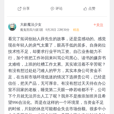
分享
评论
点赞
+
大龄魔法少女
关注
魔鬼营四六级5团
9月28日 22时30分
精选
看完了拓词创始人薛先生的故事，还是蛮感动的。感觉
现在年轻人的戾气太重了，眼高手低的居多。自身岗位
技术性不足，却要求行业平均工资。自己业务能力不
行，加个班把工作补回来叫骂公司黑心。读书的嫌弃书
太难啃，上班的吐槽工作太累。其实谁活着不辛苦呢？
有没有想过处处刁难人的甲方，其实本身公司资金不
足，在当前市场环境低迷的情况下选择贵公司，已经是
信任，把关产品，无可厚非。有没有想过天天待在办公
室不回家的老板，睡觉第二天眼一睁若啥都不干，公司
下个月就无法开出人工了呢？我并不是推崇加班并且希
望996合法化。而是在这样的一个环境里，当资金不足
的时候，片刻的休息可能都会失去市场份额。很多中小