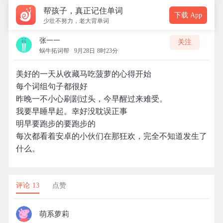
帮孩子，真正记住单词
下载 App
少壮不努力，老大背单词
张一一
关注
蜗牛拓词帮
9月28日 8时23分
美好的一天从收藏马吃菠萝的心得开始
每个词组句子都很好
昨晚一不小心刷剧过头，今早醒过来难受。
我要早睡早起。幸好没耽误正事
明早要跑步的要跑步的
每次都看着安卓的小伙们在那狂欢，完全不知道发生了
什么。
评论 13
点赞
萌系萝莉