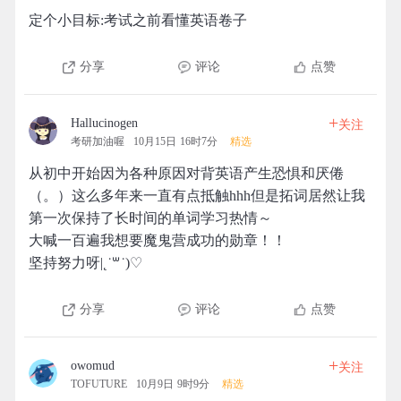
定个小目标:考试之前看懂英语卷子
分享
评论
点赞
+
Hallucinogen
关注
考研加油喔
10月15日 16时7分
精选
从初中开始因为各种原因对背英语产生恐惧和厌倦
（。）这么多年来一直有点抵触hhh但是拓词居然让我
第一次保持了长时间的单词学习热情～
大喊一百遍我想要魔鬼营成功的勋章！！
坚持努力呀|˛˙꒳​˙)♡
分享
评论
点赞
+
owomud
关注
TOFUTURE
10月9日 9时9分
精选