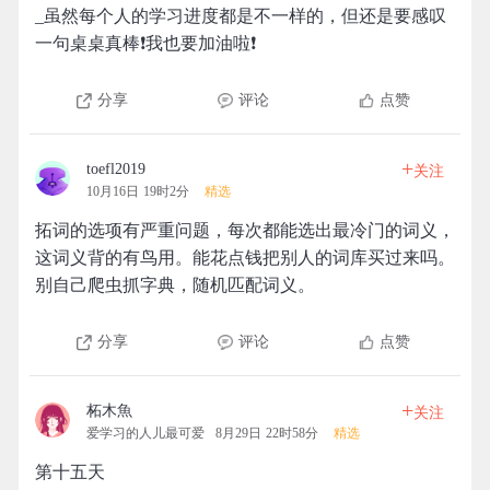
_虽然每个人的学习进度都是不一样的，但还是要感叹
一句桌桌真棒❗我也要加油啦❗
分享
评论
点赞
+
toefl2019
关注
10月16日 19时2分
精选
拓词的选项有严重问题，每次都能选出最冷门的词义，
这词义背的有鸟用。能花点钱把别人的词库买过来吗。
别自己爬虫抓字典，随机匹配词义。
分享
评论
点赞
+
柘木魚
关注
爱学习的人儿最可爱
8月29日 22时58分
精选
第十五天