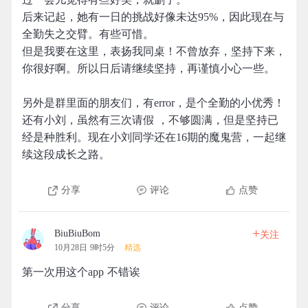
后来记起，她有一日的挑战好像未达95%，因此现在与
全勤失之交臂。有些可惜。
但是我要在这里，表扬我同桌！不曾放弃，坚持下来，
你很好啊。所以日后请继续坚持，再谨慎小心一些。
另外是群里面的朋友们，有error，是个全勤的小优秀！
还有小刘，虽然有三次请假 ，不够圆满，但是坚持已
经是种胜利。现在小刘同学还在16期的魔鬼营，一起继
续这段成长之路。
分享
评论
点赞
+
BiuBiuBom
关注
10月28日 9时5分
精选
第一次用这个app 不错诶
分享
评论
点赞