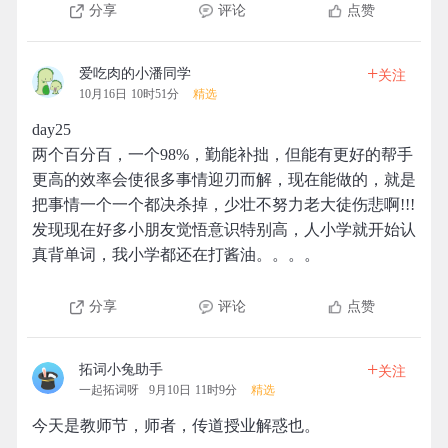
分享
评论
点赞
+
爱吃肉的小潘同学
关注
10月16日 10时51分
精选
day25
两个百分百，一个98%，勤能补拙，但能有更好的帮手
更高的效率会使很多事情迎刃而解，现在能做的，就是
把事情一个一个都决杀掉，少壮不努力老大徒伤悲啊!!!
发现现在好多小朋友觉悟意识特别高，人小学就开始认
真背单词，我小学都还在打酱油。。。。
分享
评论
点赞
+
拓词小兔助手
关注
一起拓词呀
9月10日 11时9分
精选
今天是教师节，师者，传道授业解惑也。