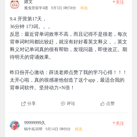
+
婧文
关注
魔鬼营留学4团
9月5日 0时58分
精选
9.4 开营第17天，
36分钟 173词。。。
反思：最近背单词效率不高，而且记得不是很老，每次
背单词时间都比较赶，就没有好好看英文释义，，英文
释义对记单词真的很有帮助，发现问题，即使改正。期
待明天的背诵效果。
昨日份开心激动：薛淡老师点赞了我的学习心得！！！
太开心啦，真的很感谢他创造了这个app，最适合我的
背单词软件。坚持动力×N倍！
分享
评论
点赞
+
99999999久
关注
蜗牛拓词帮
9月14日 0时6分
精选