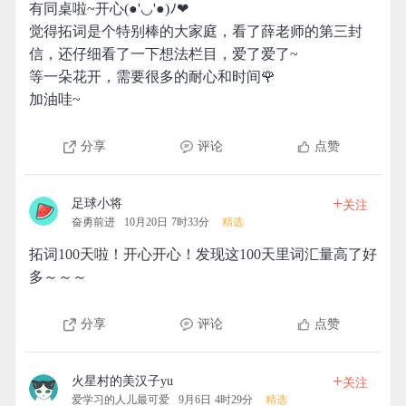
有同桌啦~开心(●'◡'●)ﾉ❤
觉得拓词是个特别棒的大家庭，看了薛老师的第三封
信，还仔细看了一下想法栏目，爱了爱了~
等一朵花开，需要很多的耐心和时间🌹
加油哇~
分享
评论
点赞
+
足球小将
关注
奋勇前进
10月20日 7时33分
精选
拓词100天啦！开心开心！发现这100天里词汇量高了好
多～～～
分享
评论
点赞
+
火星村的美汉子yu
关注
爱学习的人儿最可爱
9月6日 4时29分
精选