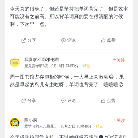
今天真的很晚了，但还是坚持把单词背完了，但是效率
可能没有之前高。所以背单词真的要在很清醒的时候
啊，下次早一点。
分享
评论
点赞
+
我喜欢邓邓邓伦啊
关注
魔鬼营考研8团
9月16日 7时53分
精选
周一图书馆占存包柜的时候，一大早上真激动😂，果
然是早起的鸟儿有虫吃呀，单词也背完了，嘻嘻嘻😜
分享
评论
点赞
+
陈小疯
关注
爱学习的人儿最最最可爱
10月27日 18时48分
精选
今天成功拉同学入坑，不过她好像不想学🌚 “Qz诺界D