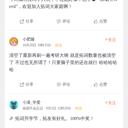
evil”，欢迎加入拓词大家庭啊！
分享
评论
点赞
+
小肥腿
关注
10月20日 10时35分
精选
清空了重新再刷一遍考研大纲 就是拓词数量也被清空
了 不过也无所谓了！只要脑子里的还在就行 哈哈哈哈
哈
分享
评论
点赞
+
小湛_学委
关注
祖国不会忘记
9月2日 12时20分
精选
🎉 拓词升学节，拓友有好礼。100%中奖！