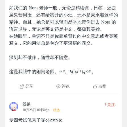
如我们的 Nora 老师一般，无论是精读课，日签，还是
魔鬼营周报，还有给我开的小灶，无不是秉承着这样的
精神。而且，她总是可以轻而易举地带你进去 Nora 的
语言世界，无论是英文还是中文，都极其美妙。
在她眼里，单词不只是你简单背过的中文意思或者英英
释义，它的用法总是包含了更深层的涵义。
深刻却不做作，随性却不随意。
这是我眼中的闹闹老师。✧*。٩(ˊωˋ*)و✧*。
分享
评论
点赞
+
景越
关注
10月25日 8时50分
精选
专四考试优秀了呢o(≧v≦)o