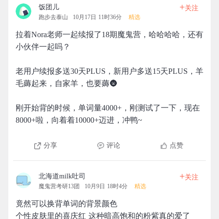
+
饭团儿
关注
跑步去泰山
10月17日 11时36分
精选
拉着Nora老师一起续报了18期魔鬼营，哈哈哈哈，还有
小伙伴一起吗？
老用户续报多送30天PLUS，新用户多送15天PLUS，羊
毛薅起来，自家羊，也要薅🌚
刚开始背的时候，单词量4000+，刚测试了一下，现在
8000+啦，向着着10000+迈进，冲鸭~
分享
评论
点赞
+
北海道milk吐司
关注
魔鬼营考研13团
10月9日 18时4分
精选
竟然可以换背单词的背景颜色
个性皮肤里的喜庆红 这种暗高饱和的粉紫真的爱了