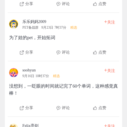
分享
评论
点赞
+
乐乐妈妈2009
关注
PET备战群
9月23日 7时37分
精选
为了娃的pet，开始拓词
分享
评论
点赞
+
soohyun
关注
9月16日 10时37分
精选
没想到，一眨眼的时间就记完了60个单词，这种感觉真
棒！
分享
评论
点赞
+
Felix亮剑
关注