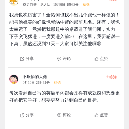
奋勇前进__龙之队
10月6日 19时3分
精选
我桌也忒厉害了！全拓词也找不出几个跟他一样强的！
能与他媲美的好像也就蜗牛帮的那前几名。还有，我也
太幸运了！竟然把我那超牛的桌请进了我们团，实力一
下子突飞猛进，一度要进入前50！在这里，我要感谢一
下桌，虽然还没到21天～大家可以关注他啊😄
分享
评论
点赞
+
不服输的大佬
关注
9月10日 21时31分
精选
每次看到自己写的英语单词都会觉得有成就感和想要更
好的把它学好，想要更努力达到自己的目标。
分享
评论
点赞