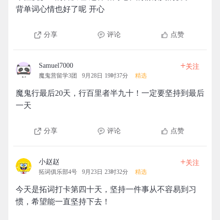
背单词心情也好了呢 开心
分享
评论
点赞
+
Samuel7000
关注
魔鬼营留学3团
9月28日 19时37分
精选
魔鬼行最后20天，行百里者半九十！一定要坚持到最后
一天
分享
评论
点赞
+
小赵赵
关注
拓词俱乐部4号
9月23日 23时32分
精选
今天是拓词打卡第四十天，坚持一件事从不容易到习
惯，希望能一直坚持下去！