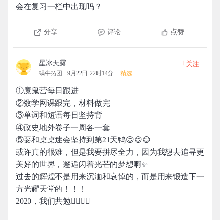
会在复习一栏中出现吗？
分享
评论
点赞
+
星冰天露
关注
蜗牛拓团
9月22日 22时14分
精选
①魔鬼营每日跟进
②数学网课跟完，材料做完
③单词和短语每日坚持背
④政史地外卷子一周各一套
⑤要和桌桌迷会坚持到第21天鸭😊😊😊
或许真的很难，但是我要拼尽全力，因为我想去追寻更
美好的世界，邂逅闪着光芒的梦想啊✨
过去的辉煌不是用来沉湎和哀悼的，而是用来锻造下一
方光耀天堂的！！！
2020，我们共勉✊🏻✊🏻