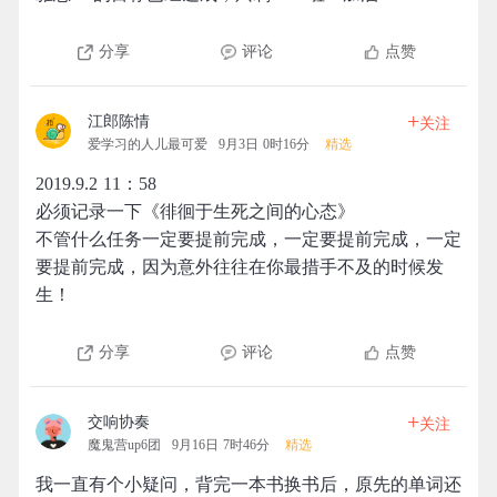
分享
评论
点赞
+
江郎陈情
关注
爱学习的人儿最可爱
9月3日 0时16分
精选
2019.9.2 11：58
必须记录一下《徘徊于生死之间的心态》
不管什么任务一定要提前完成，一定要提前完成，一定
要提前完成，因为意外往往在你最措手不及的时候发
生！
分享
评论
点赞
+
交响协奏
关注
魔鬼营up6团
9月16日 7时46分
精选
我一直有个小疑问，背完一本书换书后，原先的单词还