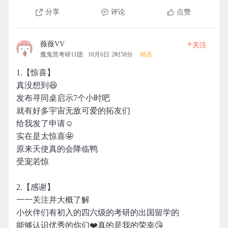
分享
评论
点赞
+
薇薇VV
关注
魔鬼营考研11团
10月6日 2时58分
精选
1.【惊喜】
真没想到😆
发布寻同桌启示7个小时吧
就有好多宇宙无敌可爱的拓友们
给我发了申请☺️
实在是太惊喜🤩
原来天使真的会降临鸭
受宠若惊
2.【感谢】
一一关注并大概了解
小伙伴们有初入的四六级的考研的出国留学的
能够认识优秀的你们❤️真的是我的荣幸😘