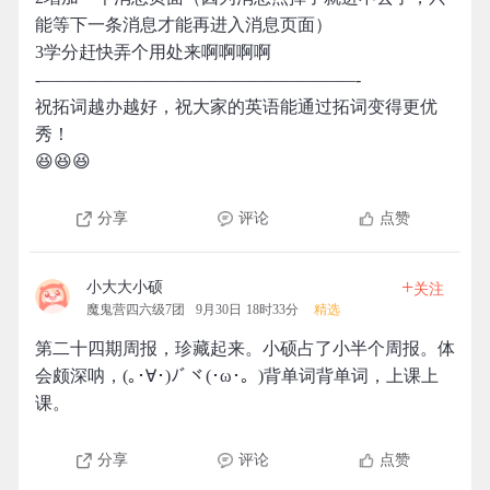
能等下一条消息才能再进入消息页面）
3学分赶快弄个用处来啊啊啊啊
-——————————————————-
祝拓词越办越好，祝大家的英语能通过拓词变得更优
秀！
😆😆😆
分享
评论
点赞
+
小大大小硕
关注
魔鬼营四六级7团
9月30日 18时33分
精选
第二十四期周报，珍藏起来。小硕占了小半个周报。体
会颇深呐，(｡･∀･)ﾉﾞヾ(･ω･。)背单词背单词，上课上
课。
分享
评论
点赞