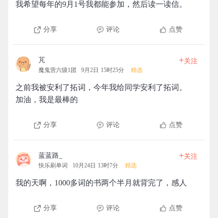
我希望每年的9月1号我都能参加，然后读一读信。
分享
评论
点赞
+
芃
关注
魔鬼营六级1团
9月2日 15时25分
精选
之前我被安利了拓词，今年我给同学安利了拓词。
加油，我是最棒的
分享
评论
点赞
+
蓝蓝路_
关注
快乐刷单词
10月24日 13时7分
精选
我的天啊，1000多词的书两个半月就背完了，感人
分享
评论
点赞