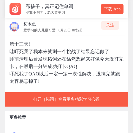
帮孩子，真正记住单词
下载 App
少壮不努力，老大背单词
柘木魚
关注
爱学习的人儿最可爱
8月28日 0时2分
第十三天!
哇吓死我了我本来就剩一个挑战了结果忘记做了
睡前清理后台发现拓词还在猛然想起来好像今天没打完
卡，在最后一分钟成功打卡QAQ
吓死我了QAQ以后一定一定一次性解决，没搞完就跑
太容易忘掉了!
打开［拓词］查看更多精彩学习心得
更多推荐