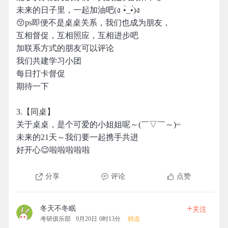
未来的日子里，一起加油吧(ง •̀_•́)ง
😚ps即便不是桌桌关系，我们也成为朋友，
互相督促，互相照应，互相进步吧
加联系方式的朋友可以评论
我们共建学习小团
每日打卡督促
期待一下
3.【同桌】
关于桌桌，是个可爱的小姐姐呢～(￣▽￣～)~
未来的21天～我们要一起携手共进
好开心😉啦啦啦啦啦
分享
评论
点赞
+
冬天不冬眠
关注
考研俱乐部
9月20日 0时13分
精选