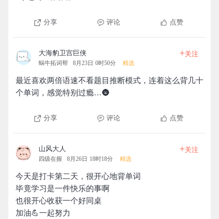
分享
评论
点赞
+
大海豹卫宫巨侠
关注
蜗牛拓词帮
8月23日 0时50分
精选
最近喜欢两倍语速不看题目推断模式，连着这么背几十
个单词，感觉特别过瘾…🌚
分享
评论
点赞
+
山风大人
关注
四级在握
8月26日 18时18分
精选
今天是打卡第二天，很开心地背单词
毕竟学习是一件快乐的事啊
也很开心收获一个好同桌
加油💪一起努力