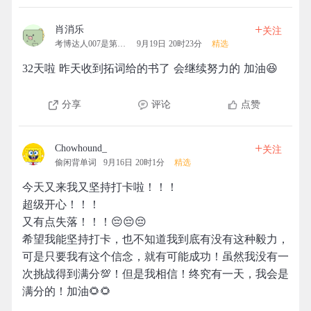
+
肖消乐
关注
考博达人007是第一名的团
9月19日 20时23分
精选
32天啦 昨天收到拓词给的书了 会继续努力的 加油😆
分享
评论
点赞
+
Chowhound_
关注
偷闲背单词
9月16日 20时1分
精选
今天又来我又坚持打卡啦！！！
超级开心！！！
又有点失落！！！😔😔😔
希望我能坚持打卡，也不知道我到底有没有这种毅力，
可是只要我有这个信念，就有可能成功！虽然我没有一
次挑战得到满分💯！但是我相信！终究有一天，我会是
满分的！加油🌻🌻