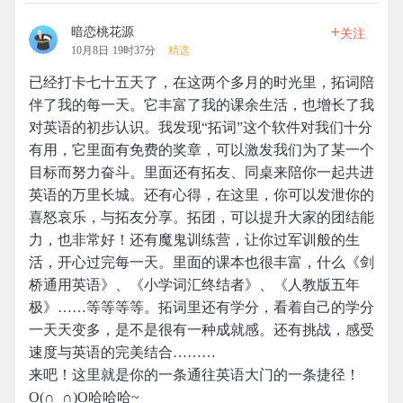
+
暗恋桃花源
关注
10月8日 19时37分
精选
已经打卡七十五天了，在这两个多月的时光里，拓词陪
伴了我的每一天。它丰富了我的课余生活，也增长了我
对英语的初步认识。我发现“拓词”这个软件对我们十分
有用，它里面有免费的奖章，可以激发我们为了某一个
目标而努力奋斗。里面还有拓友、同桌来陪你一起共进
英语的万里长城。还有心得，在这里，你可以发泄你的
喜怒哀乐，与拓友分享。拓团，可以提升大家的团结能
力，也非常好！还有魔鬼训练营，让你过军训般的生
活，开心过完每一天。里面的课本也很丰富，什么《剑
桥通用英语》、《小学词汇终结者》、《人教版五年
极》……等等等等。拓词里还有学分，看着自己的学分
一天天变多，是不是很有一种成就感。还有挑战，感受
速度与英语的完美结合………
来吧！这里就是你的一条通往英语大门的一条捷径！
O(∩_∩)O哈哈哈~