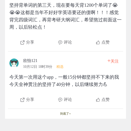
坚持背单词的第三天，现在要每天背1200个单词了😭
😭😭这都是当年不好好学英语要还的债啊！！！感觉
背完四级词汇，再背考研大纲词汇，希望熬过前面这一
周，以后轻松点！
分享
评论
点赞
+
欣怡121
关注
10月12日 18时39分
精选
今天第一次用这个app，一般15分钟都坚持不下来的我
今天全神贯注的坚持了40分钟，以后继续努力💪
分享
评论
点赞
到底了~