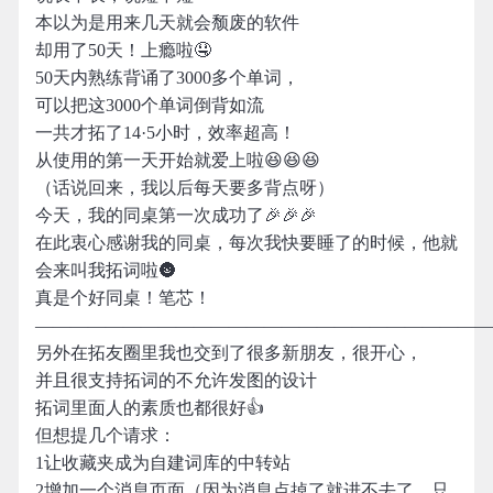
本以为是用来几天就会颓废的软件
却用了50天！上瘾啦🤤
50天内熟练背诵了3000多个单词，
可以把这3000个单词倒背如流
一共才拓了14·5小时，效率超高！
从使用的第一天开始就爱上啦😆😆😆
（话说回来，我以后每天要多背点呀）
今天，我的同桌第一次成功了🎉🎉🎉
在此衷心感谢我的同桌，每次我快要睡了的时候，他就
会来叫我拓词啦🌚
真是个好同桌！笔芯！
——————————————————————————
另外在拓友圈里我也交到了很多新朋友，很开心，
并且很支持拓词的不允许发图的设计
拓词里面人的素质也都很好👍
但想提几个请求：
1让收藏夹成为自建词库的中转站
2增加一个消息页面（因为消息点掉了就进不去了，只