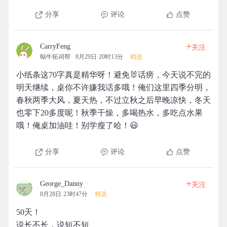
分享
评论
点赞
+
CarryFeng
关注
蜗牛拓词帮
8月29日 20时13分
精选
小纸条这70字真是精华呀！避免🐰话痨，今天说不完的
明天继续，桌你不许嫌我话多哦！俺们这里四季分明，
春秋两季大风，夏天热，不过立秋之后早晚凉快，冬天
也零下20多度呢！秋季干燥，多喝热水，多吃点水果
哦！俺桌加油哇！别学瘦了哈！😃
分享
评论
点赞
+
George_Danny
关注
8月28日 23时47分
精选
50天！
说长不长，说短不短