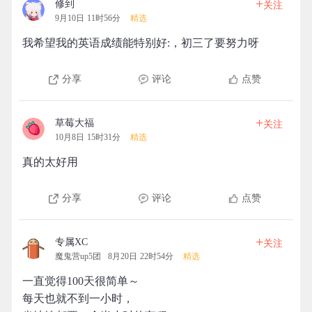
+
修到
关注
9月10日 11时56分
精选
我希望我的英语成绩能特别好:，初三了要努力呀
分享
评论
点赞
+
草莓大福
关注
10月8日 15时31分
精选
真的太好用
分享
评论
点赞
+
专属XC
关注
魔鬼营up5团
8月20日 22时54分
精选
一直觉得100天很简单～
每天也就不到一小时，