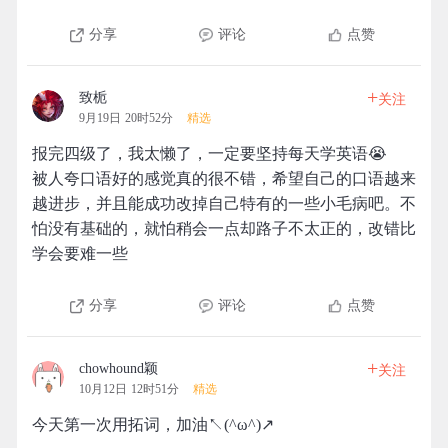
分享
评论
点赞
+
致栀
关注
9月19日 20时52分
精选
报完四级了，我太懒了，一定要坚持每天学英语😭
被人夸口语好的感觉真的很不错，希望自己的口语越来
越进步，并且能成功改掉自己特有的一些小毛病吧。不
怕没有基础的，就怕稍会一点却路子不太正的，改错比
学会要难一些
分享
评论
点赞
+
chowhound颖
关注
10月12日 12时51分
精选
今天第一次用拓词，加油↖(^ω^)↗