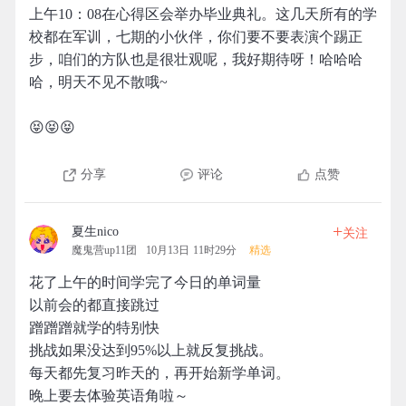
上午10：08在心得区会举办毕业典礼。这几天所有的学
校都在军训，七期的小伙伴，你们要不要表演个踢正
步，咱们的方队也是很壮观呢，我好期待呀！哈哈哈
哈，明天不见不散哦~
😝😝😝
分享
评论
点赞
+
夏生nico
关注
魔鬼营up11团
10月13日 11时29分
精选
花了上午的时间学完了今日的单词量
以前会的都直接跳过
蹭蹭蹭就学的特别快
挑战如果没达到95%以上就反复挑战。
每天都先复习昨天的，再开始新学单词。
晚上要去体验英语角啦～