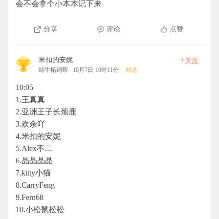
会不会拿个小本本记下来
分享
评论
点赞
+
米扣的安妮
关注
蜗牛拓词帮
10月7日 10时11分
精选
10:05
1.王真真
2.亚洲王子长颈鹿
3.欢余吖
4.米扣的安妮
5.Alex不二
6.晶晶晶晶
7.kitty小猫
8.CarryFeng
9.Fern68
10.小松鼠松松