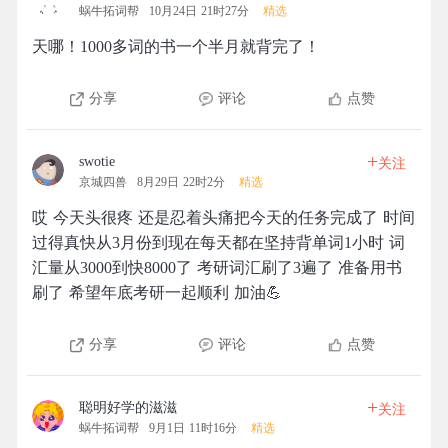
蜗牛拓词帮
10月24日 21时27分
精选
天哪！1000多词的书一个半月就背完了！
分享
评论
点赞
+
swotie
关注
京城四兽
8月29日 22时2分
精选
哎 今天头很疼 还是忍着头痛把今天的任务完成了 时间
过得真快从3月份到现在每天都在坚持背单词1小时 词
汇量从3000到快8000了 考研词汇刷了3遍了 准备用书
刷了 希望年底考研一起顺利 加油💪
分享
评论
点赞
+
聪明好学的滋滋
关注
蜗牛拓词帮
9月1日 11时16分
精选