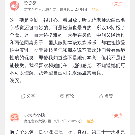
+
梁梁桑
关注
爱学习的人儿最可爱
10月16日 23时4分
精选
这一期是全勤，很开心。看回放，听见薛老师念自己名
字感觉还挺奇妙的。可是松懈也是真的，所以18期报了
全魔。这一百天还挺难的，大半在暑假，中间又经历过
和两位同桌分手，国庆假期本该欢欢乐乐，却在担惊受
怕中度过。今天鼓起勇气和朋友说不喜欢她们带有侮辱
性质的玩笑，即使我知道这不是她们本意，但我不是很
能接受。我很喜欢和她们在一起的感觉，不知道她们可
不可以理解。我希望自己可以永远温柔善良。
晚安。
分享
评论
点赞
+
小大大小硕
关注
魔鬼营四六级7团
9月27日 23时55分
精选
换了个头像，是小埋埋吧，呀，真好。第二十一天和桌