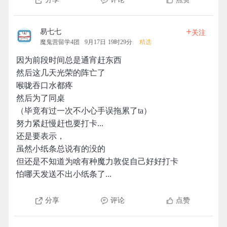
+
易七七
关注
魔鬼营留学4团
9月17日 19时29分
精选
因为前段时间总是通宵赶东西
然后这几天光荣的阵亡了
喉咙吞口水都疼
然后为了同桌
（毕竟有过一次不小心手误拖累了ta）
努力紧赶慢赶也要打卡...
还是要表示，
虽然小纸条总说有的没的
但还是不知道为啥有种魔力敦促自己好好打卡
怕哪天发送不出小纸条了...
分享
评论
点赞