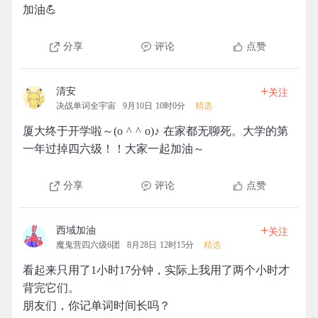
加油💪
分享
评论
点赞
+
清安
关注
决战单词全宇宙
9月10日 10时0分
精选
厦大终于开学啦～(o ^ ^ o)♪ 在家都无聊死。大学的第
一年过掉四六级！！大家一起加油～
分享
评论
点赞
+
西域加油
关注
魔鬼营四六级6团
8月28日 12时15分
精选
看起来只用了1小时17分钟，实际上我用了两个小时才
背完它们。
朋友们，你记单词时间长吗？