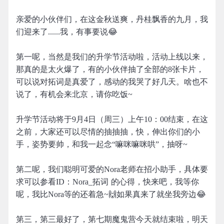
亲爱的小伙伴们，在这金秋送爽，丹桂飘香的九月，我
们迎来了......我，有事要说😂
第一呢，当然是我们的升学节活动啦，活动上线以来，
那真的是太火爆了，有的小伙伴抽了全部的8张卡片，
可以说对拓词是真爱了，感动的我哭了好几天。啥也不
说了，有机会来北京，请你吃饭~
升学节活动将于9月4日（周三）上午10：00结束，在这
之前，大家还可以尽情的抽抽抽，快，伸出你们的小
手，姿势要帅，和我一起念“嘛咪嘛咪哄”，抽呀~
第二呢，我们聪明可爱的Nora老师在招小助手，具体要
求可以参看ID：Nora_拓词 的心得，快来吧，我等你
呢，我比Nora等的还着急~🙌如果真来了就坐我旁边😂
第三，第三最好了，第七期魔鬼营今天就结束啦，明天