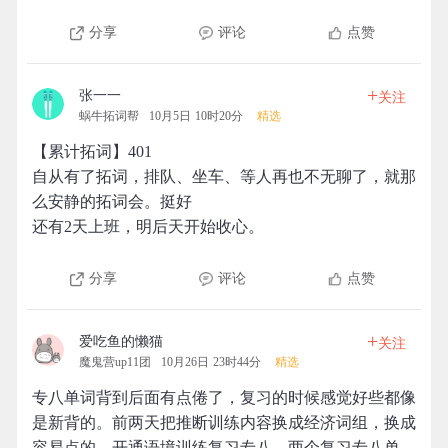
分享
评论
点赞
+
张一一
关注
蜗牛拓词帮
10月5日 10时20分
精选
【累计拓词】401
自从有了拓词，排队、坐车、等人再也不无聊了，就那
么安静的拓词会。挺好
还有2天上班，明后天开始收心。
分享
评论
点赞
+
爱吃鱼的懒猫
关注
魔鬼营up11团
10月26日 23时44分
精选
专八单词背到后面有点倦了，复习的时候感觉好些都像
是新背的。前两天把推断训练内容换成经济词组，换成
容易点的，开通语境训练复习专八，两个复习专八单