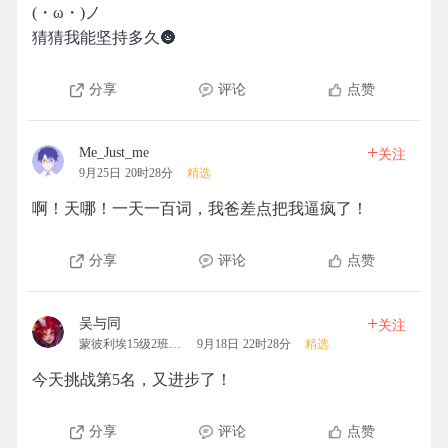
(・ω・)ノ
猜猜我能坚持多久🌚
分享
评论
点赞
+
Me_Just_me
关注
9月25日 20时28分
精选
啊！天哪！一天一百词，我爸差点把我逼疯了！
分享
评论
点赞
+
吴与同
关注
蒙彼利埃15级2班拓团
9月18日 22时28分
精选
今天挑战第5名，又进步了！
分享
评论
点赞