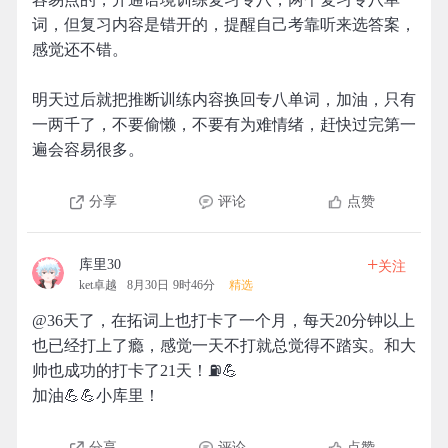
词，但复习内容是错开的，提醒自己考靠听来选答案，
感觉还不错。
明天过后就把推断训练内容换回专八单词，加油，只有
一两千了，不要偷懒，不要有为难情绪，赶快过完第一
遍会容易很多。
分享
评论
点赞
+
库里30
关注
ket卓越
8月30日 9时46分
精选
@36天了，在拓词上也打卡了一个月，每天20分钟以上
也已经打上了瘾，感觉一天不打就总觉得不踏实。和大
帅也成功的打卡了21天！⛽️💪
加油💪💪小库里！
分享
评论
点赞