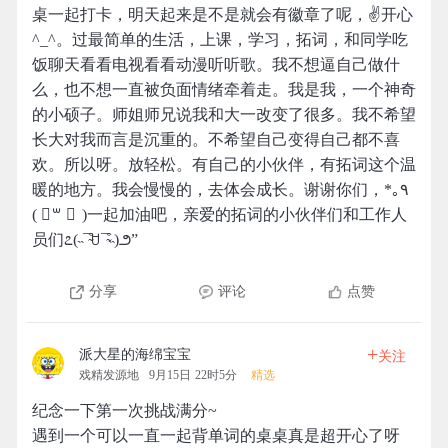
桌一起打卡，明天起来是不是就会有徽章了呢，✌开心
^_^。过最简单的生活，上课，学习，拓词，和同学吃
饭聊天看看电视看看动漫听听歌。我不想逼自己做什
么，也不想一直被负面情绪牵着走。我是我，一个神奇
的小硕子。师姐师兄说我和大一改变了很多。我不希望
长大对我而言是沉重的。不希望自己变得自己都不喜
欢。所以呀。放轻松。有自己的小伙伴，有拓词这个温
暖的地方。我会慢慢的，去体会成长。谢谢你们，*｡٩
( ॑꒳ ॑ )一起加油吧，亲爱的拓词的小伙伴们和工作人
员们೭(˵¯̴͒ꇴ¯̴͒˵)౨”
分享
评论
点赞
+
派大星的海绵宝宝
关注
戏精发源地
9月15日 22时5分
精选
纪念一下第一次挑战满分~
遇到一个可以一直一起背单词的桌桌真是超开心了呀