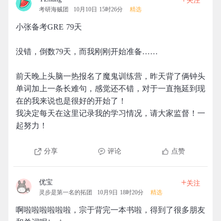
关注
考研海贼团
10月10日 15时26分
精选
小张备考GRE 79天
没错，倒数79天，而我刚刚开始准备……
前天晚上头脑一热报名了魔鬼训练营，昨天背了俩钟头
单词加上一条长难句，感觉还不错，对于一直拖延到现
在的我来说也是很好的开始了！
我决定每天在这里记录我的学习情况，请大家监督！一
起努力！
分享
评论
点赞
+
优宝
关注
灵步是第一名的拓团
10月9日 18时20分
精选
啊啦啦啦啦啦啦，宗于背完一本书啦，得到了很多朋友