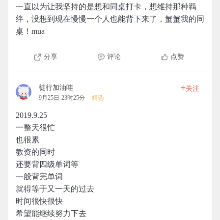
一直以为让我坚持的是想和同桌打卡，想维持那种羁
绊，没想到现在慢慢一个人也能背下来了，蟹蟹我的同
桌！mua
分享
评论
点赞
+
徒行加油哇
关注
9月25日 23时25分
精选
2019.9.25
一整天很忙
也很累
教资的同时
还要背四级单词等
一般背完单词
就得等于又一天的过去
时间很快很快
希望能继续努力下去