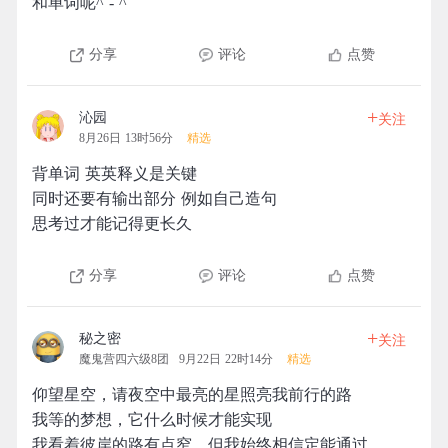
和单词呢^ - ^
分享
评论
点赞
+
沁园
关注
8月26日 13时56分
精选
背单词 英英释义是关键
同时还要有输出部分 例如自己造句
思考过才能记得更长久
分享
评论
点赞
+
秘之密
关注
魔鬼营四六级8团
9月22日 22时14分
精选
仰望星空，请夜空中最亮的星照亮我前行的路
我等的梦想，它什么时候才能实现
我看着彼岸的路有点窄，但我始终相信定能通过