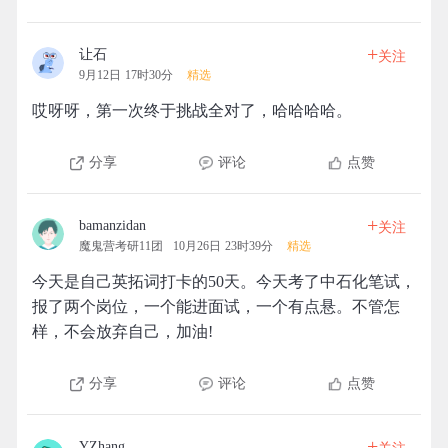
+
让石
关注
9月12日 17时30分
精选
哎呀呀，第一次终于挑战全对了，哈哈哈哈。
分享
评论
点赞
+
bamanzidan
关注
魔鬼营考研11团
10月26日 23时39分
精选
今天是自己英拓词打卡的50天。今天考了中石化笔试，
报了两个岗位，一个能进面试，一个有点悬。不管怎
样，不会放弃自己，加油!
分享
评论
点赞
+
YZhang