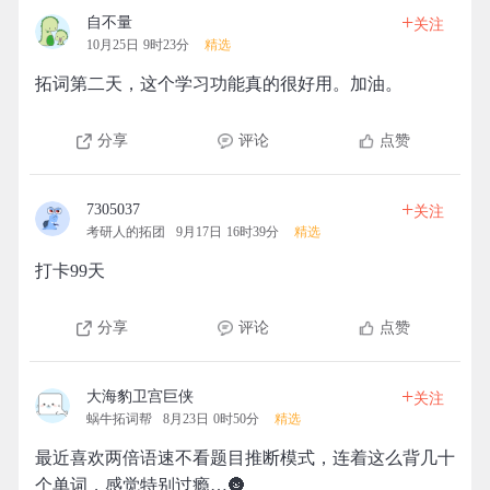
+
自不量
关注
10月25日 9时23分
精选
拓词第二天，这个学习功能真的很好用。加油。
分享
评论
点赞
+
7305037
关注
考研人的拓团
9月17日 16时39分
精选
打卡99天
分享
评论
点赞
+
大海豹卫宫巨侠
关注
蜗牛拓词帮
8月23日 0时50分
精选
最近喜欢两倍语速不看题目推断模式，连着这么背几十
个单词，感觉特别过瘾…🌚