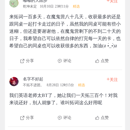
+
嘟嘟的大踏步
关注
乾坤未定
10月10日 23时11分
精选
来拓词一百多天，在魔鬼营八十几天，收获最多的还是
跟同桌一起打卡走过的日子，虽然我的同桌可能有些小
迷糊，但还是要谢谢他，在魔鬼营剩下的不到二十天的
日子，我希望自己可以依然自律的打完每一天的卡，也
希望自己的同桌也可以收获很多的东西，加油(ง •̀_•́)ง
分享
评论
点赞
+
名字不好起
关注
不拓不进团。
8月28日 12时15分
精选
我们英语老师太BT了，她让我们一天拓三百个！对我
来说还好，别人就惨了。谁叫拓词这么好用呢
分享
评论
点赞