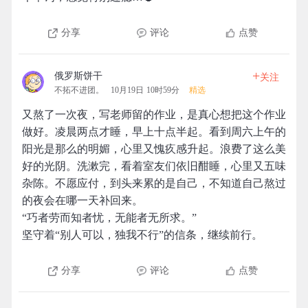
分享
评论
点赞
+
俄罗斯饼干
关注
不拓不进团。
10月19日 10时59分
精选
又熬了一次夜，写老师留的作业，是真心想把这个作业
做好。凌晨两点才睡，早上十点半起。看到周六上午的
阳光是那么的明媚，心里又愧疚感升起。浪费了这么美
好的光阴。洗漱完，看着室友们依旧酣睡，心里又五味
杂陈。不愿应付，到头来累的是自己，不知道自己熬过
的夜会在哪一天补回来。
“巧者劳而知者忧，无能者无所求。”
坚守着“别人可以，独我不行”的信条，继续前行。
分享
评论
点赞