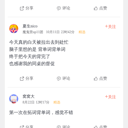
分享
评论
点赞
+
夏生nico
关注
魔鬼营up11团
10月11日 22时42分
精选
今天真的白天被拉出去到处忙
脑子里想的是 背单词背单词
终于把今天的背完了
也感谢我的同桌的督促
分享
评论
点赞
+
窝窝大
关注
8月22日 12时17分
精选
第一次在拓词背单词，感觉不错
分享
评论
点赞