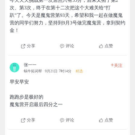
今天天天挑战第一次居然只有55分，后来又拓了第2
次、第3次，终于在第十二次把这个大难关给“打
趴”了。今天是魔鬼营第93天，希望和我一起在做魔鬼
营的同学们努力，坚持到9月3号做完魔鬼营，拿到契约
金！
分享
评论
点赞
+
张一一
关注
蜗牛拓词帮
9月21日 7时14分
精选
早安早安
跑跑步是极好的
魔鬼营开启最后四分之一
分享
评论
点赞