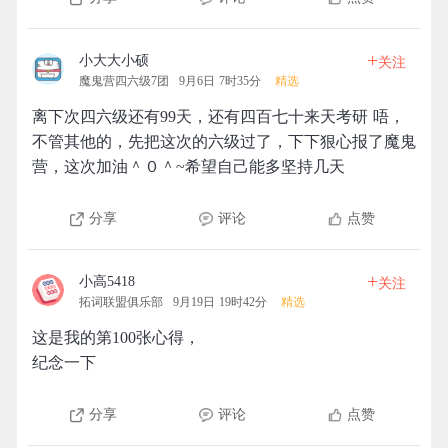
+
小大大小硕
关注
魔鬼营四六级7团
9月6日 7时35分
精选
离下次四六级还有99天，还有四百七十来天考研 唔，
不管其他的，先把这次的六级过了，下下狠心报了魔鬼
营，这次加油＾０＾~希望自己能多坚持几天
分享
评论
点赞
+
小高5418
关注
拓词联盟俱乐部
9月19日 19时42分
精选
这是我的第100张心得，
纪念一下
分享
评论
点赞