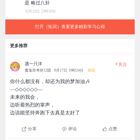
10月22日 22时20分
打开［拓词］查看更多精彩学习心得
更多推荐
+
遇一只洋
关注
魔鬼营考研12团
9月17日 19时24分
精选
你什么都没有，却还为我的梦加油🎶
—◇◇◇◇◇◇—
未来的我会，
边听着热烈的掌声，
边说能坚持奔跑下去真是太好了
分享
评论
点赞