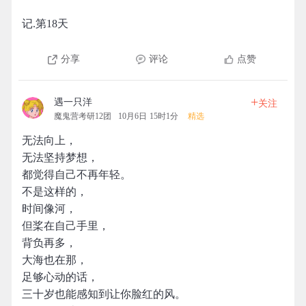
记.第18天
分享
评论
点赞
+
遇一只洋
关注
魔鬼营考研12团
10月6日 15时1分
精选
无法向上，
无法坚持梦想，
都觉得自己不再年轻。
不是这样的，
时间像河，
但桨在自己手里，
背负再多，
大海也在那，
足够心动的话，
三十岁也能感知到让你脸红的风。