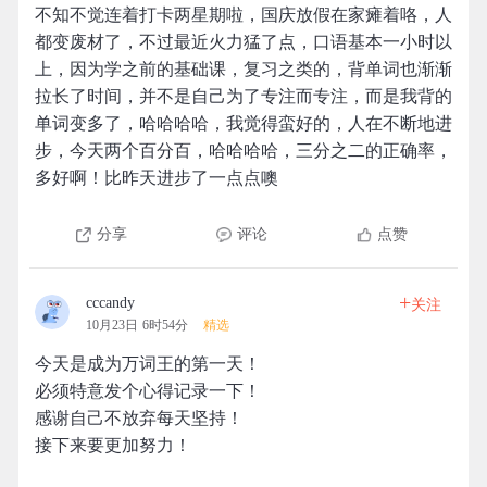
不知不觉连着打卡两星期啦，国庆放假在家瘫着咯，人
都变废材了，不过最近火力猛了点，口语基本一小时以
上，因为学之前的基础课，复习之类的，背单词也渐渐
拉长了时间，并不是自己为了专注而专注，而是我背的
单词变多了，哈哈哈哈，我觉得蛮好的，人在不断地进
步，今天两个百分百，哈哈哈哈，三分之二的正确率，
多好啊！比昨天进步了一点点噢
分享
评论
点赞
+
cccandy
关注
10月23日 6时54分
精选
今天是成为万词王的第一天！
必须特意发个心得记录一下！
感谢自己不放弃每天坚持！
接下来要更加努力！