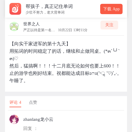
帮孩子，真正记住单词
下载 App
少壮不努力，老大背单词
世界之人
关注
严正以待是第一名的拓团
10月22日 13时11分
【向实干家进军的第十九天】
用拓词的时间稳定了的话，继续和止做同桌。(*๓´╰╯`
๓)♡
然后，猛搞啊！！！十二月底无论如何也要上600！！
止的游学也刚好结束。祝都能达成目标ʚෆɞ(˘ᵋॢ ˘♡)˚₊·。
午睡了。
评论 4
点赞
zhanlang龙小云
回复 ：