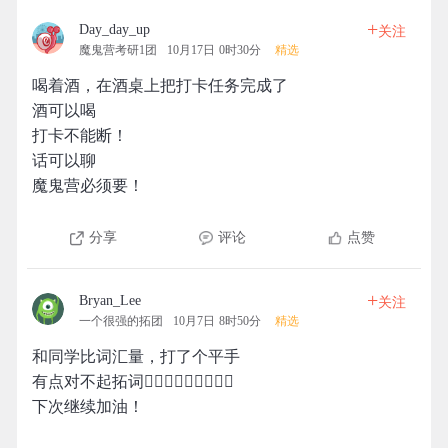
+
Day_day_up
关注
魔鬼营考研1团
10月17日 0时30分
精选
喝着酒，在酒桌上把打卡任务完成了
酒可以喝
打卡不能断！
话可以聊
魔鬼营必须要！
分享
评论
点赞
+
Bryan_Lee
关注
一个很强的拓团
10月7日 8时50分
精选
和同学比词汇量，打了个平手
有点对不起拓词🙍🏻‍♂️🙍🏻‍♂️🙍🏻‍♂️
下次继续加油！