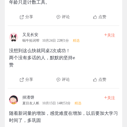
年龄只是计数工具。
分享
评论
点赞
+
又见长安
关注
蜗牛拓词帮
10月24日 22时1分
精选
没想到这么快就同桌2次成功！
两个没有多话的人，默默的坚持✊
赞
分享
评论
点赞
+
掉渣饼
关注
夏目友人帐
10月15日 14时53分
精选
随着新词量的增加，感觉难度在增加，以后要加大学习
时间了，多巩固