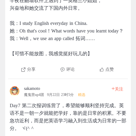
半夜在翻墙软件上遇到了一英格兰小姐姐，
兴奋地和她交流了下国内外日常。
我：I study English everyday in China.
她：Oh that's cool！What words have you learnt today？
我：Well，we use an app called 拓词……
【可惜不能放图，我感觉挺好玩儿的】
分享
评论
点赞
+
sakamoto
关注
魔鬼营up4团
9月22日 23时5分
精选
Day7 第二次报训练营了，希望能够顺利坚持完成。英
语不是一朝一夕就能把学好，靠的是日常的积累。不要
急功近利，而是把英语学习融入到生活成为日常的一部
分。 ヾ(^ ^ゞ