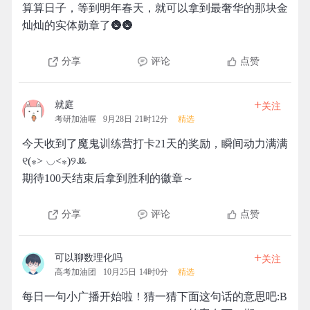
算算日子，等到明年春天，就可以拿到最奢华的那块金
灿灿的实体勋章了🌚🌚
分享
评论
点赞
+
就庭
关注
考研加油喔
9月28日 21时12分
精选
今天收到了魔鬼训练营打卡21天的奖励，瞬间动力满满
୧(⁎˃ ◡˂⁎)୨ꔛ
期待100天结束后拿到胜利的徽章～
分享
评论
点赞
+
可以聊数理化吗
关注
高考加油团
10月25日 14时0分
精选
每日一句小广播开始啦！猜一猜下面这句话的意思吧:B