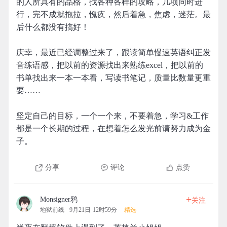
的人所具有的品格，找各种各样的攻略，几项同时进
行，完不成就拖拉，愧疚，然后着急，焦虑，迷茫。最
后什么都没有搞好！
庆幸，最近已经调整过来了，跟读简单慢速英语纠正发
音练语感，把以前的资源找出来熟练excel，把以前的
书单找出来一本一本看，写读书笔记，质量比数量更重
要……
坚定自己的目标，一个一个来，不要着急，学习&工作
都是一个长期的过程，在想着怎么发光前请努力成为金
子。
分享
评论
点赞
+
Monsigner鸦
关注
地狱前线
9月21日 12时59分
精选