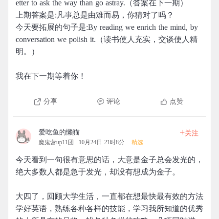
etter to ask the way than go astray.（答案在下一期）
上期答案是:凡事总是由难而易，你猜对了吗？
今天要拓展的句子是:By reading we enrich the mind, by
conversation we polish it.（读书使人充实，交谈使人精
明。）
我在下一期等着你！
分享
评论
点赞
+
爱吃鱼的懒猫
关注
魔鬼营up11团
10月24日 21时8分
精选
今天看到一句很有意思的话，大意是金子总会发光的，
绝大多数人都是急于发光，却没有想成为金子。
大四了，回顾大学生活，一直都在想最快最有效的方法
学好英语，熟练各种各样的技能，学习我所知道的优秀