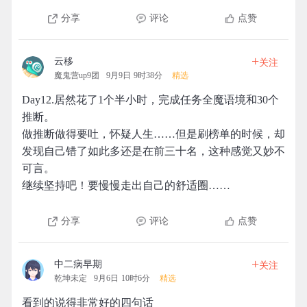
分享
评论
点赞
+
云移
关注
魔鬼营up9团
9月9日 9时38分
精选
Day12.居然花了1个半小时，完成任务全魔语境和30个
推断。
做推断做得要吐，怀疑人生……但是刷榜单的时候，却
发现自己错了如此多还是在前三十名，这种感觉又妙不
可言。
继续坚持吧！要慢慢走出自己的舒适圈……
分享
评论
点赞
+
中二病早期
关注
乾坤未定
9月6日 10时6分
精选
看到的说得非常好的四句话