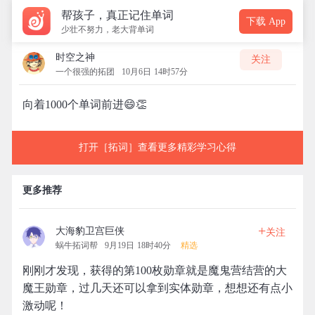
帮孩子，真正记住单词
下载 App
少壮不努力，老大背单词
时空之神
关注
一个很强的拓团
10月6日 14时57分
向着1000个单词前进😄👏
打开［拓词］查看更多精彩学习心得
更多推荐
+
大海豹卫宫巨侠
关注
蜗牛拓词帮
9月19日 18时40分
精选
刚刚才发现，获得的第100枚勋章就是魔鬼营结营的大
魔王勋章，过几天还可以拿到实体勋章，想想还有点小
激动呢！