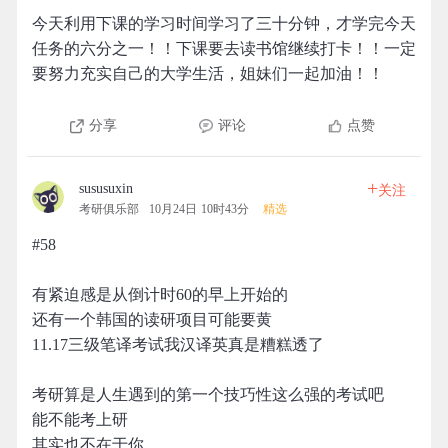
今天利用下课的学习时间学习了三十分钟，才学完今天
任务的六分之一！！下课要去读书馆继续打卡！！一定
要努力充实自己的大学生活，姐妹们一起加油！！
分享
评论
点赞
+
sususuxin
关注
考研俱乐部
10月24日 10时43分
精选
#58
有紧迫感是从倒计时60的早上开始的
还有一个韩国的读研项目可能要黄
11.17三级笔译考试我汉译英真是糟糕透了
考研算是人生遇到的第一个技巧性这么强的考试吧
能不能考上研
其实也不在于你