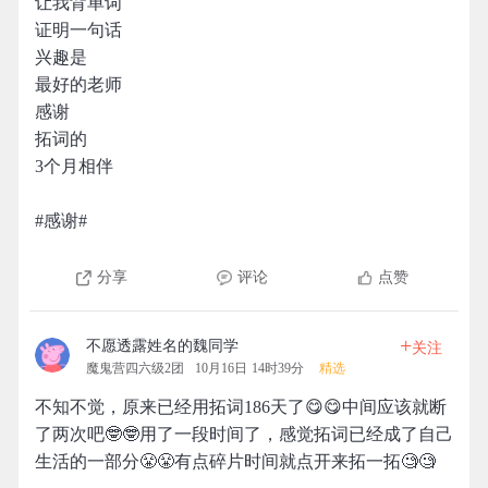
让我背单词
证明一句话
兴趣是
最好的老师
感谢
拓词的
3个月相伴
#感谢#
分享
评论
点赞
+
不愿透露姓名的魏同学
关注
魔鬼营四六级2团
10月16日 14时39分
精选
不知不觉，原来已经用拓词186天了😋😋中间应该就断
了两次吧🤓🤓用了一段时间了，感觉拓词已经成了自己
生活的一部分😤😤有点碎片时间就点开来拓一拓🧐🧐