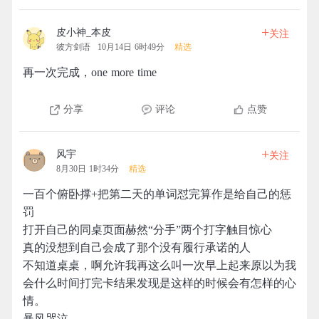
+
皮小神_本皮
关注
彼方剑语
10月14日 6时49分
精选
再一次完成，one more time
分享
评论
点赞
+
风宇
关注
8月30日 1时34分
精选
一百个俯卧撑+把第二天的单词怼完算作是给自己的惩
罚
打开自己的同桌页面赫然“分手”两个打字触目惊心
真的没想到自己会成了那个没有履行承诺的人
不知道桌桌，啊允许我再这么叫一次早上起来原以为我
会什么时间打完卡结果发现是这样的时候会有怎样的心
情。
暴风哭泣