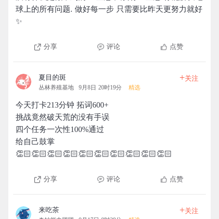
球上的所有问题. 做好每一步 只需要比昨天更努力就好
✨
分享
评论
点赞
+
夏目的斑
关注
丛林养殖基地
9月8日 20时19分
精选
今天打卡213分钟 拓词600+
挑战竟然破天荒的没有手误
四个任务一次性100%通过
给自己鼓掌
👏🏻👏🏻👏🏻👏🏻👏🏻👏🏻👏🏻👏🏻👏🏻👏🏻
分享
评论
点赞
+
来吃茶
关注