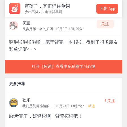
帮孩子，真正记住单词
下载 App
少壮不努力，老大背单词
优宝
关注
灵步是第一名的拓团
10月9日 18时20分
啊啦啦啦啦啦啦，宗于背完一本书啦，得到了很多朋友
和单词呢^ - ^
打开［拓词］查看更多精彩学习心得
更多推荐
+
弦乐
关注
我们是莫得感情的机器
10月23日 13时25分
精选
ket考完了，好轻松啊！背背拓词吧！