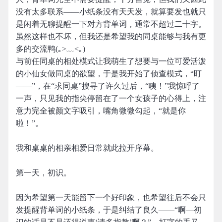
没有太多联系——小纸条没有天天发，就算要发也就只
是闲着无聊提醒一下对方背单词，通常不超过二十字。
虽然这样也不坏，但我还是希望我的同桌能够与我有更
多的交流鸭(｡>﹏<｡)
与前任同桌的相处模式让我萌生了想要与一位可爱活泼
的小仙女做同桌的欲望，于是我开始了侦查模式，“盯
——”，在“求同桌”搜寻了许久过后，“咦！”我惊呼了
一声，只见我的指尖停留在了一个女孩子的心得上，注
意力完全被颜文字吸引，嘴角微微勾起，“就是你
啦！”。
我和桌桌的相亲相爱日常就此拉开序幕。
第一天，初识。
因为希望第一天能留下一个好印象，也希望往后不会只
发提醒背单词的小纸条，于是纠结了良久——“啊—初