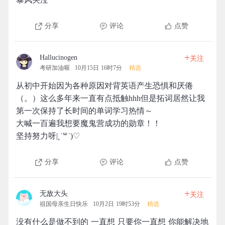
分享
评论
点赞
+
Hallucinogen
关注
考研加油喔
10月15日 16时7分
精选
从初中开始因为各种原因对背英语产生恐惧和厌倦
（。）这么多年来一直有点抵触hhh但是拓词居然让我
第一次保持了长时间的单词学习热情～
大喊一百遍我想要魔鬼营成功的勋章！！
坚持努力呀|˛˙꒳​˙)♡
分享
评论
点赞
+
无敌大头
关注
祖国母亲生日快乐
10月2日 19时53分
精选
没有什么是做不到的 一直想 只要你一直想 你能解决地