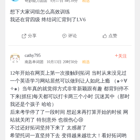
奇妙能力团团
9月17日 8时39分
精选
想下大家词组怎么高效训练
我还在背四级 终结词汇背到了LV6
分享
评论
点赞
+
cathy795
关注
南匙单词团
10月13日 20时50分
精选
12年开始在网页上第一次接触到拓词 当时从来没见过
一个英语学习网站居然可以做到让人如此上瘾 （๑✧∀
✧๑）当年真的就觉得方式非常新颖跟有趣 都背到停不
下来[抓狂]每天都可以打卡两三个小时 沉迷其中（那时
我还是个孩子 哈哈）
后来考学停了了一段时间 想起来再打算开始的时候 网
站就关闭了 特别意外 也很伤心😢
不过还好拓词坚持下来了 太感谢了
希望托词一直坚持下去 变得越来越壮大！看好拓词哟