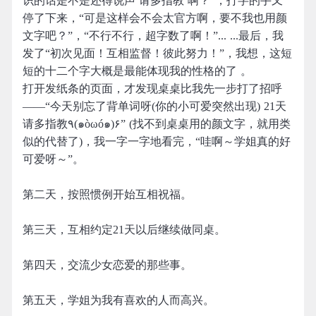
识的话是不是还得说声‘请多指教’啊？”，打字的手又
停了下来，“可是这样会不会太官方啊，要不我也用颜
文字吧？”，“不行不行，超字数了啊！”... ...最后，我
发了“初次见面！互相监督！彼此努力！”，我想，这短
短的十二个字大概是最能体现我的性格的了 。
打开发纸条的页面，才发现桌桌比我先一步打了招呼
——“今天别忘了背单词呀(你的小可爱突然出现) 21天
请多指教٩(๑òωó๑)۶” (找不到桌桌用的颜文字，就用类
似的代替了)，我一字一字地看完，“哇啊～学姐真的好
可爱呀～”。
第二天，按照惯例开始互相祝福。
第三天，互相约定21天以后继续做同桌。
第四天，交流少女恋爱的那些事。
第五天，学姐为我有喜欢的人而高兴。