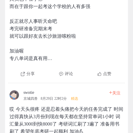
而在于跟你一起考这个学校的人有多强
反正就尽人事听天命吧
考完研准备完期末考
就可以跟好友去长沙旅游嗦粉啦
加油喔
专八单词是真有用…
分享
评论
点赞
+
swotie
关注
京城四兽
8月29日 22时2分
精选
哎 今天头很疼 还是忍着头痛把今天的任务完成了 时间
过得真快从3月份到现在每天都在坚持背单词1小时 词
汇量从3000到快8000了 考研词汇刷了3遍了 准备用书
刷了 希望年底考研一起顺利 加油💪