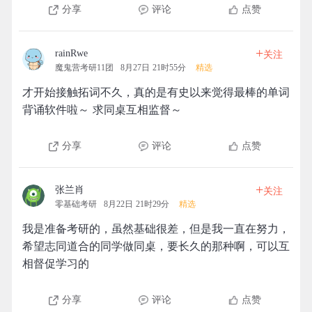
分享
评论
点赞
+
rainRwe
关注
魔鬼营考研11团
8月27日 21时55分
精选
才开始接触拓词不久，真的是有史以来觉得最棒的单词
背诵软件啦～ 求同桌互相监督～
分享
评论
点赞
+
张兰肖
关注
零基础考研
8月22日 21时29分
精选
我是准备考研的，虽然基础很差，但是我一直在努力，
希望志同道合的同学做同桌，要长久的那种啊，可以互
相督促学习的
分享
评论
点赞