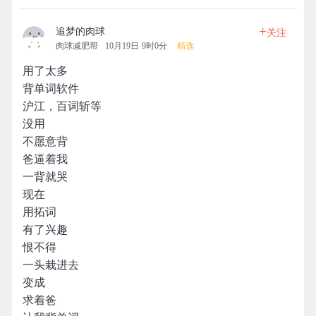
+
追梦的肉球
关注
肉球减肥帮
10月19日 9时0分
精选
用了太多
背单词软件
沪江，百词斩等
没用
不愿意背
爸逼着我
一背就哭
现在
用拓词
有了兴趣
恨不得
一头栽进去
变成
求着爸