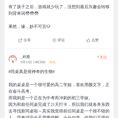
有了孩子之后，游戏就少玩了，没想到最后兴趣会转移
到背单词😳😳😳
果然，缘，妙不可言🐶
分享
评论
点赞
+
_屿鹿
关注
9月13日 11时20分
精选
#同桌真是很神奇的生物#
我的桌桌是一个很可爱的高二学姐，喜欢用颜文字，正
在奋斗高考。
而我则是一个正在为中考而冲刺的初三学妹。
因为和前任同桌完成了21天打卡，所以我们就各奔东西
去寻找新同桌啦～其实我觉得前任同桌是一个很不错的
人，背单词完全不需要提醒，十分自觉，但我们又因此