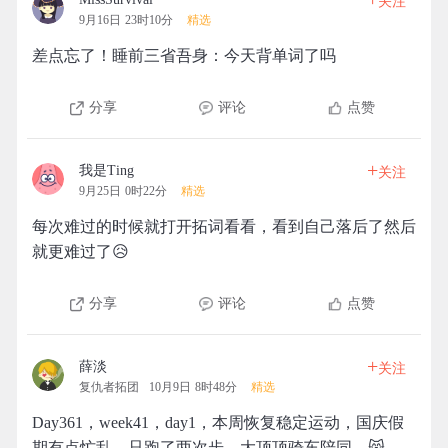
关注
9月16日 23时10分
精选
差点忘了！睡前三省吾身：今天背单词了吗
分享
评论
点赞
+
我是Ting
关注
9月25日 0时22分
精选
每次难过的时候就打开拓词看看，看到自己落后了然后
就更难过了😥
分享
评论
点赞
+
薛淡
关注
复仇者拓团
10月9日 8时48分
精选
Day361，week41，day1，本周恢复稳定运动，国庆假
期有点忙乱，只跑了两次步，大顶顶骑车陪同。😸