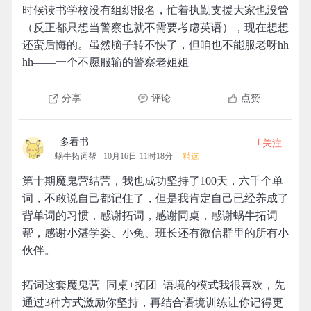
时候读书学校没有组织报名，忙着执勤支援大家也没管
（反正都只想当警察也就不需要考虑英语），现在想想
还蛮后悔的。虽然脑子转不快了，但咱也不能服老呀hh
hh——一个不愿服输的警察老姐姐
分享
评论
点赞
+
_多看书_
关注
蜗牛拓词帮
10月16日 11时18分
精选
第十期魔鬼营结营，我也成功坚持了100天，六千个单
词，不敢说自己都记住了，但是我肯定自己已经养成了
背单词的习惯，感谢拓词，感谢同桌，感谢蜗牛拓词
帮，感谢小湛学委、小兔、班长还有微信群里的所有小
伙伴。
拓词这套魔鬼营+同桌+拓团+语境的模式我很喜欢，先
通过3种方式激励你坚持，再结合语境训练让你记得更