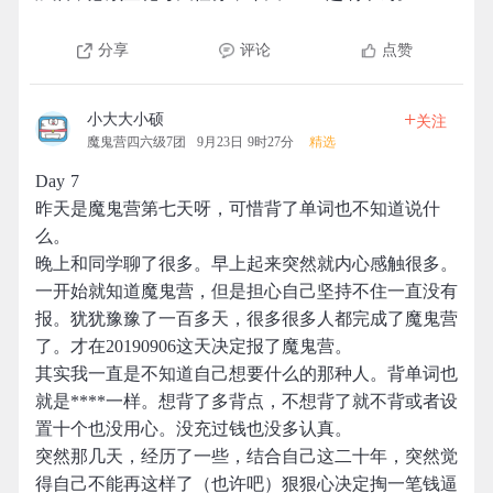
分享
评论
点赞
+
小大大小硕
关注
魔鬼营四六级7团
9月23日 9时27分
精选
Day 7
昨天是魔鬼营第七天呀，可惜背了单词也不知道说什
么。
晚上和同学聊了很多。早上起来突然就内心感触很多。
一开始就知道魔鬼营，但是担心自己坚持不住一直没有
报。犹犹豫豫了一百多天，很多很多人都完成了魔鬼营
了。才在20190906这天决定报了魔鬼营。
其实我一直是不知道自己想要什么的那种人。背单词也
就是****一样。想背了多背点，不想背了就不背或者设
置十个也没用心。没充过钱也没多认真。
突然那几天，经历了一些，结合自己这二十年，突然觉
得自己不能再这样了（也许吧）狠狠心决定掏一笔钱逼