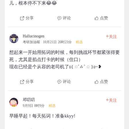
儿，根本停不下来😂😂
分享
评论
点赞
+
Hallucinogen
关注
考研加油喔
10月21日 20时23分
精选
想起来一开始用拓词的时候，每到挑战环节都紧张得要
死，尤其是掐点打卡的时候（住口）
现在已经是个从容的老司机了ʚ{ ︎︎◌ˊㅿˋ ︎︎◌ }ɞ~❥
分享
评论
点赞
+
邓叨叨
关注
9月9日 8时9分
精选
早睡早起！每天拓词！准备kkyy!