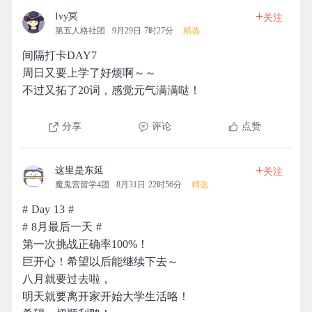
+
Ivy冥
关注
第五人格社团
9月29日 7时27分
精选
间隔打卡DAY7
周日又要上学了好烦啊～～
不过又拓了20词，感觉元气满满哒！
分享
评论
点赞
+
这里是东延
关注
魔鬼营留学4团
8月31日 22时56分
精选
# Day 13 #
# 8月最后一天 #
第一次挑战正确率100%！
巨开心！希望以后能继续下去～
八月就要过去啦，
明天就要离开家开始大学生活咯！