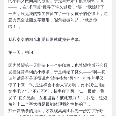
的小仙女做同桌的欲望，于是我开始了侦查模式，“盯
——”，在“求同桌”搜寻了许久过后，“咦！”我惊呼了
一声，只见我的指尖停留在了一个女孩子的心得上，注
意力完全被颜文字吸引，嘴角微微勾起，“就是你
啦！”。
我和桌桌的相亲相爱日常就此拉开序幕。
第一天，初识。
因为希望第一天能留下一个好印象，也希望往后不会只
发提醒背单词的小纸条，于是纠结了良久——“啊—初
识的话是不是还得说声‘请多指教’啊？”，打字的手又
停了下来，“可是这样会不会太官方啊，要不我也用颜
文字吧？”，“不行不行，超字数了啊！”... ...最后，我
发了“初次见面！互相监督！彼此努力！”，我想，这短
短的十二个字大概是最能体现我的性格的了 。
打开发纸条的页面，才发现桌桌比我先一步打了招呼