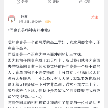
分享
评论
点赞
+
_屿鹿
关注
9月13日 11时20分
精选
#同桌真是很神奇的生物#
我的桌桌是一个很可爱的高二学姐，喜欢用颜文字，正
在奋斗高考。
而我则是一个正在为中考而冲刺的初三学妹。
因为和前任同桌完成了21天打卡，所以我们就各奔东西
去寻找新同桌啦～其实我觉得前任同桌是一个很不错的
人，背单词完全不需要提醒，十分自觉，但我们又因此
没有太多联系——小纸条没有天天发，就算要发也就只
是闲着无聊提醒一下对方背单词，通常不超过二十字。
虽然这样也不坏，但我还是希望我的同桌能够与我有更
多的交流鸭(｡>﹏<｡)
与前任同桌的相处模式让我萌生了想要与一位可爱活泼