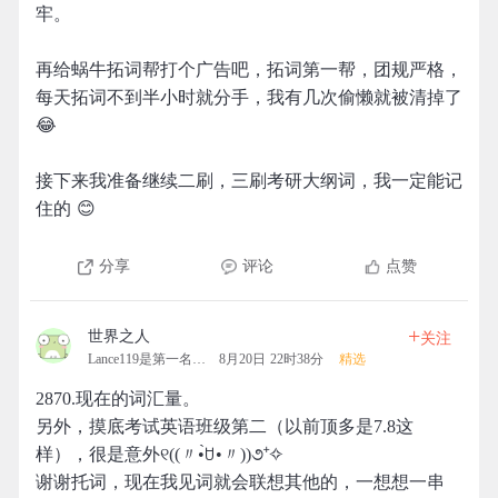
牢。
再给蜗牛拓词帮打个广告吧，拓词第一帮，团规严格，
每天拓词不到半小时就分手，我有几次偷懒就被清掉了
😂
接下来我准备继续二刷，三刷考研大纲词，我一定能记
住的 😊
分享
评论
点赞
+
世界之人
关注
Lance119是第一名的拓团
8月20日 22时38分
精选
2870.现在的词汇量。
另外，摸底考试英语班级第二（以前顶多是7.8这
样），很是意外୧((〃•̀ꇴ•〃))૭⁺✧
谢谢托词，现在我见词就会联想其他的，一想想一串