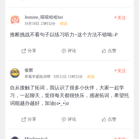
+
Jesmine_嘻嘻哈哈hei
关注
10月18日 23时32分
精选
推断挑战不看句子以练习听力~这个方法不错呦:-P
分享
评论
点赞
+
俊辉
关注
草莓学霸拓词帮
9月21日 11时52分
精选
自从接触了拓词，我认识了很多小伙伴，大家一起学
习，一起聊天，觉得每天都很快乐，感谢拓词，希望托
词能越办越好，加油(ง•̀_•́)ง
分享
评论
点赞
+
MissSurvival