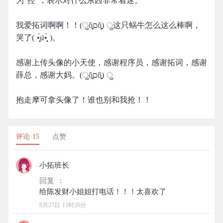
为“控”，表示对什么东西非常着迷。
我爱拓词啊啊！！(ुŏ̥̥̥̥םŏ̥̥̥̥) ु这只蜗牛怎么这么棒啊，
哭了( •̣̣̣̣̣̥́௰•̣̣̣̣̣̥̀ )。
感谢上传头像的小天使，感谢程序员，感谢拓词，感谢
薛总，感谢大妈。(ुŏ̥̥̥̥םŏ̥̥̥̥) ु
抱走摩可拿头像了！谁也别和我抢！！
评论 15
点赞
小拓班长
回复 ：
8月27日 11时26分