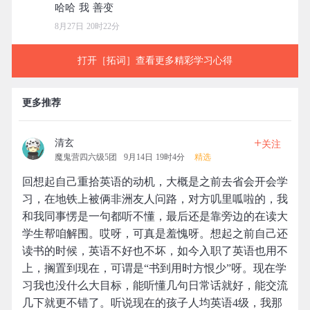
8月27日 20时22分
打开［拓词］查看更多精彩学习心得
更多推荐
+
清玄
关注
魔鬼营四六级5团
9月14日 19时4分
精选
回想起自己重拾英语的动机，大概是之前去省会开会学
习，在地铁上被俩非洲友人问路，对方叽里呱啦的，我
和我同事愣是一句都听不懂，最后还是靠旁边的在读大
学生帮咱解围。哎呀，可真是羞愧呀。想起之前自己还
读书的时候，英语不好也不坏，如今入职了英语也用不
上，搁置到现在，可谓是“书到用时方恨少”呀。现在学
习我也没什么大目标，能听懂几句日常话就好，能交流
几下就更不错了。听说现在的孩子人均英语4级，我那