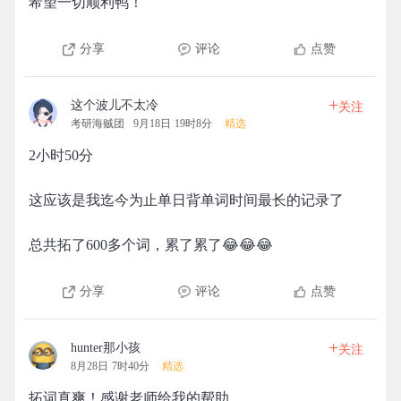
希望一切顺利鸭！
分享
评论
点赞
+
这个波儿不太冷
关注
考研海贼团
9月18日 19时8分
精选
2小时50分
这应该是我迄今为止单日背单词时间最长的记录了
总共拓了600多个词，累了累了😂😂😂
分享
评论
点赞
+
hunter那小孩
关注
8月28日 7时40分
精选
拓词真爽！感谢老师给我的帮助