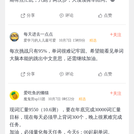
分享
评论
点赞
+
每天进去一点点
关注
爱学习的人儿最可爱
10月7日 15时0分
精选
每次挑战只有95%，单词很难记牢固。希望能看见单词
大脑本能的跳出中文意思，还需继续加油。
分享
评论
点赞
+
爱吃鱼的懒猫
关注
魔鬼营up11团
10月7日 0时22分
精选
现词汇量9550（10.6测），要在年底完成30000词汇量
目标，现在每天必须早上背词300个，晚上很累难完成
任务。
加油，必须量化每天任务，今天6：00起刷单词。