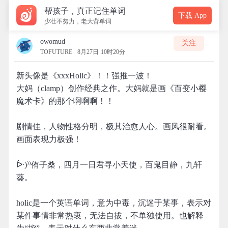
帮孩子，真正记住单词
下载 App
少壮不努力，老大背单词
owomud
关注
TOFUTURE
8月27日 10时20分
新头像是《xxxHolic》！！强推一波！
大妈（clamp）创作经典之作。大妈就是画《百变小樱
魔术卡》的那个啊啊啊！！
剧情佳，人物性格分明，极其治愈人心。画风很耐看。
画面表现力极强！
ᐕ)⁾⁾侑子桑，四月一日君寻小天使，百鬼目静，九轩
葵。
holic是一个英语单词，意为中毒，沉迷于某事，表示对
某件事情非常热衷，无法自拔，不单独使用。也解释