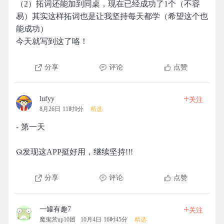
（2）拓词还能加到同桌，现在已经成功了1个（不容
易）其实这样拓词也是让我坚持每天都学（希望这个也
能成功）
今天就写到这了咯！
分享
评论
点赞
+
lufyy
关注
8月26日 11时9分
精选
- 第一天
ଉ发现这APP挺好用，继续坚持!!!
分享
评论
点赞
+
一罐有趣7
关注
魔鬼营up10团
10月4日 16时45分
精选