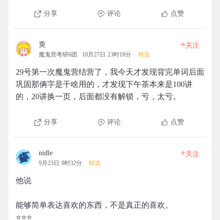
分享
评论
点赞
+
萸
关注
魔鬼营考研6团
10月27日 23时18分
精选
29号第一次魔鬼营结营了，我今天才发现背完单词后面
巩固那俩字是干啥用的，才发现下午茶本来是100讲
的，20讲换一页，后面都没有解锁，亏，太亏。
分享
评论
点赞
+
nidle
关注
9月23日 9时32分
精选
他说
能够简单表达喜欢的东西，不是真正的喜欢。
⭐⭐⭐