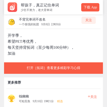
帮孩子，真正记住单词
下载 App
少壮不努力，老大背单词
不背完单词不改名
关注
一个很强的拓团
9月8日 22时0分
开学季，
希望PET考优秀，
每天坚持背拓词（至少每周100分钟），
加油
打开［拓词］查看更多精彩学习心得
更多推荐
+
钱幽幽
关注
可粒煎鱼
9月10日 19时1分
精选