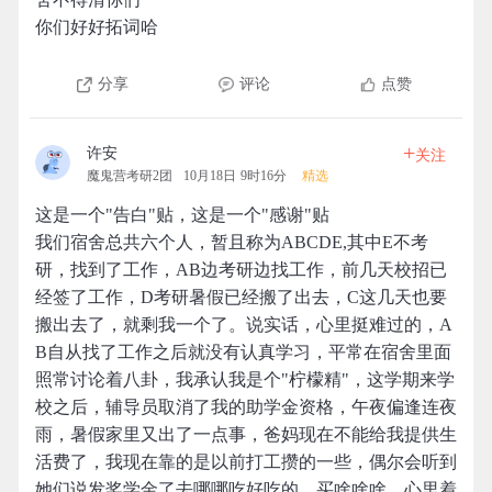
你们好好拓词哈
分享
评论
点赞
+
许安
关注
魔鬼营考研2团
10月18日 9时16分
精选
这是一个"告白"贴，这是一个"感谢"贴
我们宿舍总共六个人，暂且称为ABCDE,其中E不考
研，找到了工作，AB边考研边找工作，前几天校招已
经签了工作，D考研暑假已经搬了出去，C这几天也要
搬出去了，就剩我一个了。说实话，心里挺难过的，A
B自从找了工作之后就没有认真学习，平常在宿舍里面
照常讨论着八卦，我承认我是个"柠檬精"，这学期来学
校之后，辅导员取消了我的助学金资格，午夜偏逢连夜
雨，暑假家里又出了一点事，爸妈现在不能给我提供生
活费了，我现在靠的是以前打工攒的一些，偶尔会听到
她们说发奖学金了去哪哪吃好吃的，买啥啥啥，心里着