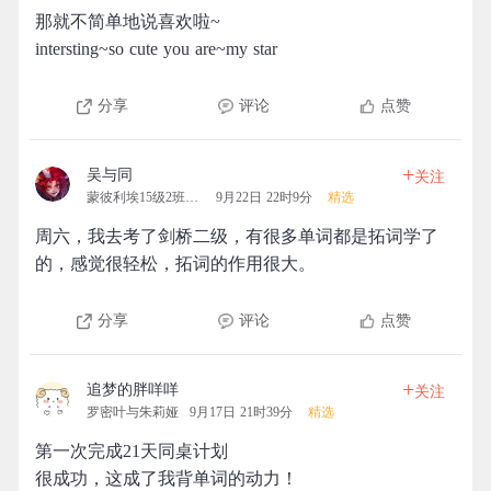
那就不简单地说喜欢啦~
intersting~so cute you are~my star
分享
评论
点赞
+
吴与同
关注
蒙彼利埃15级2班拓团
9月22日 22时9分
精选
周六，我去考了剑桥二级，有很多单词都是拓词学了
的，感觉很轻松，拓词的作用很大。
分享
评论
点赞
+
追梦的胖咩咩
关注
罗密叶与朱莉娅
9月17日 21时39分
精选
第一次完成21天同桌计划
很成功，这成了我背单词的动力！