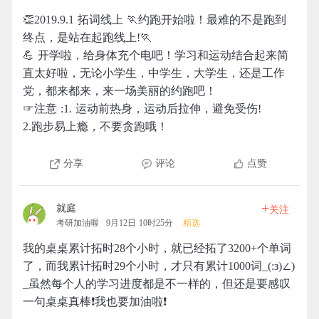
👏2019.9.1 拓词线上 🏃约跑开始啦！最难的不是跑到
终点，是站在起跑线上!🏃
💪 开学啦，给身体充个电吧！学习和运动结合起来简
直太好啦，无论小学生，中学生，大学生，还是工作
党，都来都来，来一场美丽的约跑吧！
☞注意 :1. 运动前热身，运动后拉伸，避免受伤!
2.跑步易上瘾，不要贪跑哦！
分享
评论
点赞
+
就庭
关注
考研加油喔
9月12日 10时25分
精选
我的桌桌累计拓时28个小时，就已经拓了3200+个单词
了，而我累计拓时29个小时，才只有累计1000词_(:з)∠)
_虽然每个人的学习进度都是不一样的，但还是要感叹
一句桌桌真棒❗我也要加油啦❗