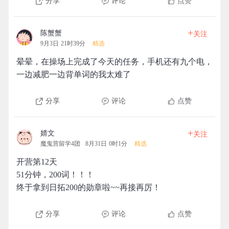
分享
评论
点赞
+
陈蟹蟹
关注
9月3日 21时39分
精选
晕晕，在操场上完成了今天的任务，手机还有九个电，
一边减肥一边背单词的我太难了
分享
评论
点赞
+
婧文
关注
魔鬼营留学4团
8月31日 0时1分
精选
开营第12天
51分钟，200词！！！
终于拿到日拓200的勋章啦~~再接再厉！
分享
评论
点赞