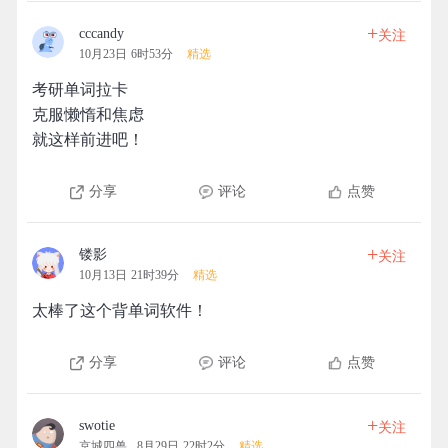
+
cccandy
关注
10月23日 6时53分
精选
考研单词拉卡
克服懒惰和焦虑
就这样前进吧！
分享
评论
点赞
+
镂影
关注
10月13日 21时39分
精选
太棒了这个背单词软件！
分享
评论
点赞
+
swotie
关注
京城四兽
8月29日 22时2分
精选