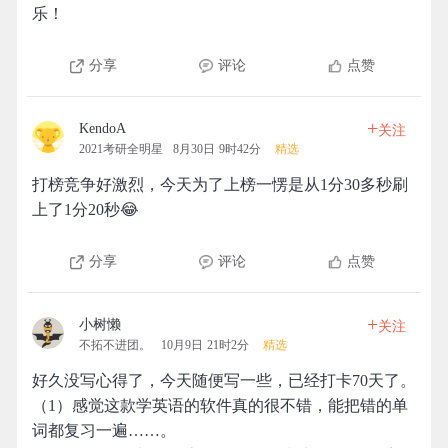
乐！
分享
评论
点赞
+
KendoA
关注
2021考研全明星
8月30日 9时42分
精选
打榜竞争好激烈，今天为了上榜一愣是从1分30多秒刷
上了1分20秒😂
分享
评论
点赞
+
小树懒
关注
不拓不进团。
10月9日 21时2分
精选
好久没写心得了，今天随便写一些，已经打卡70天了。
（1）感觉这款学英语的软件真的很不错，能把错的单
词都复习一遍……。