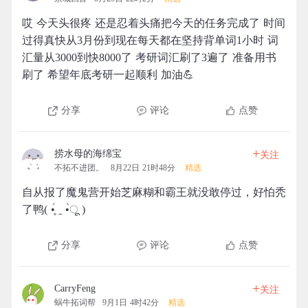
哎 今天头很疼 还是忍着头痛把今天的任务完成了 时间
过得真快从3月份到现在每天都在坚持背单词1小时 词
汇量从3000到快8000了 考研词汇刷了3遍了 准备用书
刷了 希望年底考研一起顺利 加油💪
分享
评论
点赞
+
捞水母的海绵宝
关注
不拓不进团。
8月22日 21时48分
精选
自从报了魔鬼营开始芝麻糊和霸王就没敢停过，好怕秃
了鸭( •̥́ ˍ •̀ू )
分享
评论
点赞
+
CarryFeng
关注
蜗牛拓词帮
9月1日 4时42分
精选