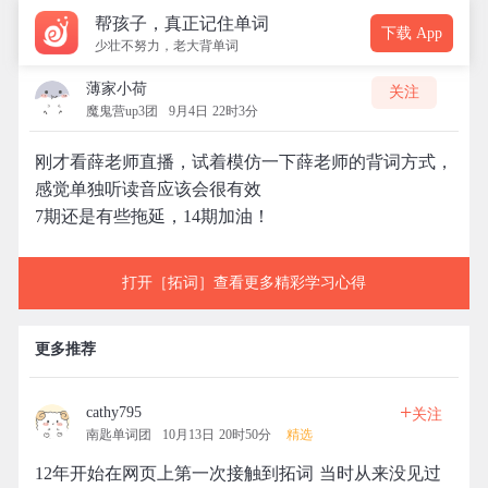
帮孩子，真正记住单词
下载 App
少壮不努力，老大背单词
薄家小荷
关注
魔鬼营up3团
9月4日 22时3分
刚才看薛老师直播，试着模仿一下薛老师的背词方式，
感觉单独听读音应该会很有效
7期还是有些拖延，14期加油！
打开［拓词］查看更多精彩学习心得
更多推荐
+
cathy795
关注
南匙单词团
10月13日 20时50分
精选
12年开始在网页上第一次接触到拓词 当时从来没见过