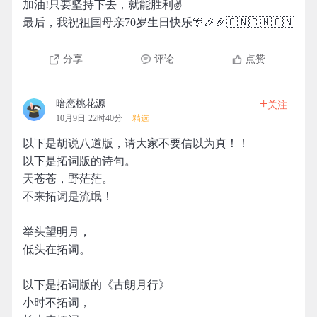
加油!只要坚持下去，就能胜利✌️
最后，我祝祖国母亲70岁生日快乐🎊🎉🎉🇨🇳🇨🇳🇨🇳
分享
评论
点赞
+
暗恋桃花源
关注
10月9日 22时40分
精选
以下是胡说八道版，请大家不要信以为真！！
以下是拓词版的诗句。
天苍苍，野茫茫。
不来拓词是流氓！
举头望明月，
低头在拓词。
以下是拓词版的《古朗月行》
小时不拓词，