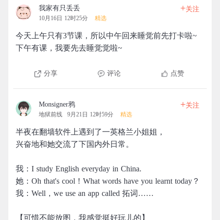
+
我家有只丢丢
关注
10月16日 12时25分
精选
今天上午只有3节课，所以中午回来睡觉前先打卡啦~
下午有课，我要先去睡觉觉啦~
分享
评论
点赞
+
Monsigner鸦
关注
地狱前线
9月21日 12时59分
精选
半夜在翻墙软件上遇到了一英格兰小姐姐，
兴奋地和她交流了下国内外日常。
我：I study English everyday in China.
她：Oh that's cool！What words have you learnt today？
我：Well，we use an app called 拓词……
【可惜不能放图，我感觉挺好玩儿的】