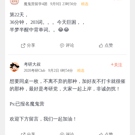
魔鬼营留学4团
9月9日 23时56分
精选
第22天，
36分钟， 203词。。。今天巨困，，
半梦半醒中背单词。。😂😂
分享
评论
点赞
+
考研大叔
关注
2020考研Club
9月2日 6时54分
精选
想要同桌一枚，不离不弃的那种，加好友不打卡就很催
的那种，最好是考研党，大家一起上岸，非诚勿扰！
Ps:已报名魔鬼营
欢迎下方留言，我们一起加油！
分享
评论
点赞