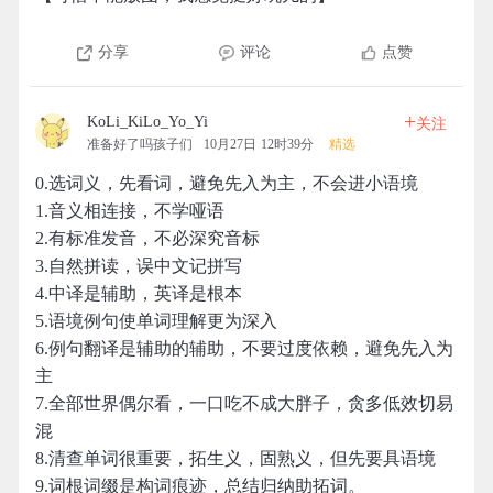
分享
评论
点赞
+
KoLi_KiLo_Yo_Yi
关注
准备好了吗孩子们
10月27日 12时39分
精选
0.选词义，先看词，避免先入为主，不会进小语境
1.音义相连接，不学哑语
2.有标准发音，不必深究音标
3.自然拼读，误中文记拼写
4.中译是辅助，英译是根本
5.语境例句使单词理解更为深入
6.例句翻译是辅助的辅助，不要过度依赖，避免先入为
主
7.全部世界偶尔看，一口吃不成大胖子，贪多低效切易
混
8.清查单词很重要，拓生义，固熟义，但先要具语境
9.词根词缀是构词痕迹，总结归纳助拓词。