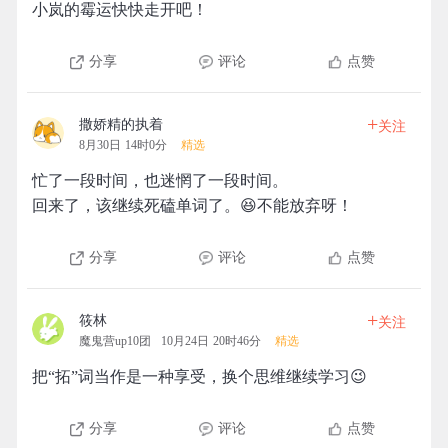
小岚的霉运快快走开吧！
分享
评论
点赞
+
撒娇精的执着
关注
8月30日 14时0分
精选
忙了一段时间，也迷惘了一段时间。
回来了，该继续死磕单词了。😆不能放弃呀！
分享
评论
点赞
+
筱林
关注
魔鬼营up10团
10月24日 20时46分
精选
把“拓”词当作是一种享受，换个思维继续学习😉
分享
评论
点赞