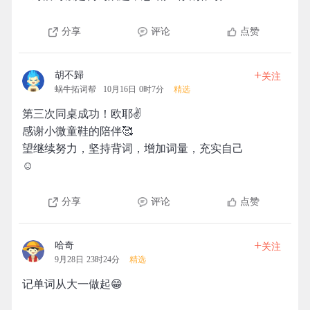
分享
评论
点赞
+
胡不歸
关注
蜗牛拓词帮
10月16日 0时7分
精选
第三次同桌成功！欧耶✌️
感谢小微童鞋的陪伴🥰
望继续努力，坚持背词，增加词量，充实自己
☺️
分享
评论
点赞
+
哈奇
关注
9月28日 23时24分
精选
记单词从大一做起😁