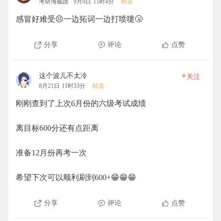
考研海贼团
9月9日 11时4分
精选
感冒好难受😣一边拓词一边打喷嚏🤧
分享
评论
点赞
+
这个波儿不太冷
关注
8月21日 11时33分
精选
刚刚查到了上次6月份的六级考试成绩
离目标600分还有点距离
准备12月份再考一次
希望下次可以顺利刷到600+😁😁😁
分享
评论
点赞