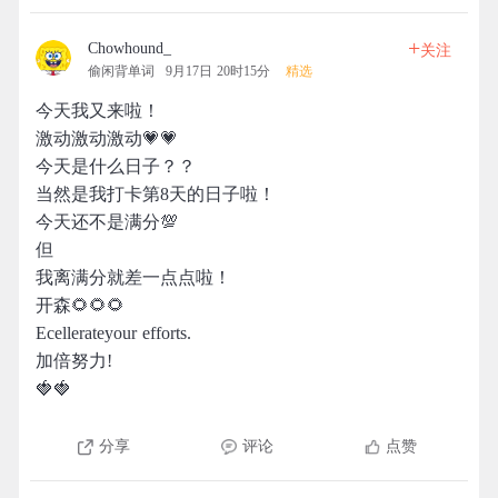
+
Chowhound_
关注
偷闲背单词
9月17日 20时15分
精选
今天我又来啦！
激动激动激动💗💗
今天是什么日子？？
当然是我打卡第8天的日子啦！
今天还不是满分💯
但
我离满分就差一点点啦！
开森🌻🌻🌻
Ecellerateyour efforts.
加倍努力!
🍓🍓
分享
评论
点赞