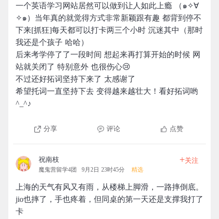
一个英语学习网站居然可以做到让人如此上瘾 （๑✧∀
✧๑）当年真的就觉得方式非常新颖跟有趣 都背到停不
下来[抓狂]每天都可以打卡两三个小时 沉迷其中（那时
我还是个孩子 哈哈）
后来考学停了了一段时间 想起来再打算开始的时候 网
站就关闭了 特别意外 也很伤心😢
不过还好拓词坚持下来了 太感谢了
希望托词一直坚持下去 变得越来越壮大！看好拓词哟
^_^♪
分享
评论
点赞
+
祝南枝
关注
魔鬼营留学4团
9月2日 23时45分
精选
上海的天气有风又有雨，从楼梯上脚滑，一路摔倒底。
jio也摔了，手也疼着，但同桌的第一天还是支撑我打了
卡