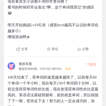
现在看英文小说都不用经常查词典了
看书的时候经常会发出“啊，这个单词我背过”的感叹
😂
明天开始挑战Lv10💪🏼（感觉level越高不认识的单词也
越多🌝）
继续加油鸭☀️
分享
评论
点赞
+
尾班车雨
关注
魔鬼营考研6团
10月16日 6时50分
精选
100天结束了，背单词的速度越来越快了，以前每天60
个单词一个半小时，现在每天150个单词四十分钟，以
前总觉得背单词性价比低，现在发现背单词性价比是最
高的。英语语法基础我都有，差的就是单词，所以续报
了下一期，坚持走下去！努力的人一定会成功的，加