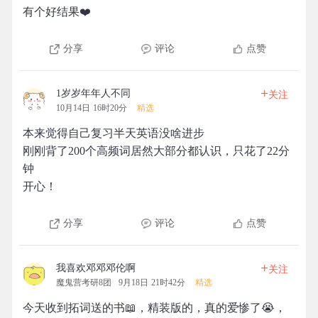
有个好结果❤️
分享
评论
点赞
+
1岁岁年年人不同
关注
10月14日 16时20分
精选
本来觉得自己复习半天英语没啥进步
刚刚背了200个高频词居然大部分都认识，只花了22分
钟
开心！
分享
评论
点赞
+
我喜欢邓邓邓伦啊
关注
魔鬼营考研8团
9月18日 21时42分
精选
今天收到拓词送的书📖，精装版的，真的爱惨了😭，