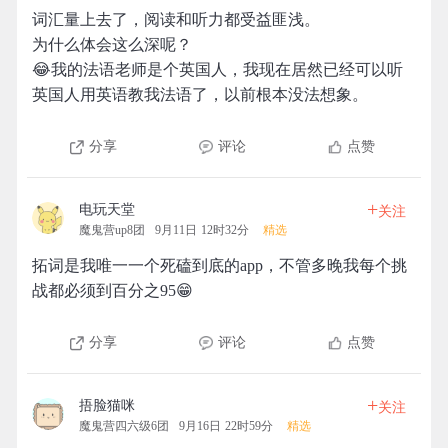
词汇量上去了，阅读和听力都受益匪浅。
为什么体会这么深呢？
😂我的法语老师是个英国人，我现在居然已经可以听
英国人用英语教我法语了，以前根本没法想象。
分享
评论
点赞
+
电玩天堂
关注
魔鬼营up8团
9月11日 12时32分
精选
拓词是我唯一一个死磕到底的app，不管多晚我每个挑
战都必须到百分之95😁
分享
评论
点赞
+
捂脸猫咪
关注
魔鬼营四六级6团
9月16日 22时59分
精选