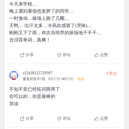
今天来学校…
晚上遇到暑假也发胖了的同学…
一时激动…操场上跑了几圈…
天鸭… 出汗太多，冷风吹感冒了(哭咯)…
刚刚又下了雨，布吉岛明早的操场地干不干…
含泪背单词…真爽！
分享
评论
点赞
+
s15428125729397
关注
魔鬼营留学1团
9月27日 8时27分
精选
不知不觉已经拓词两周了
你可以的，你是最棒的
加油
分享
评论
点赞