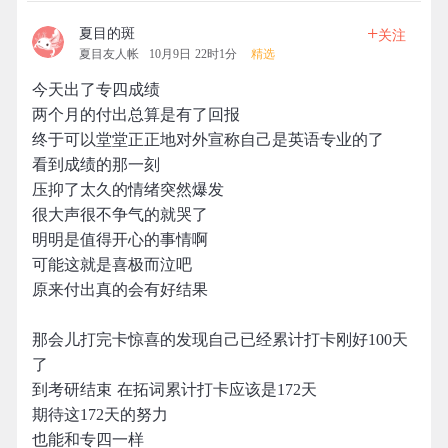
+
夏目的斑
关注
夏目友人帐
10月9日 22时1分
精选
今天出了专四成绩
两个月的付出总算是有了回报
终于可以堂堂正正地对外宣称自己是英语专业的了
看到成绩的那一刻
压抑了太久的情绪突然爆发
很大声很不争气的就哭了
明明是值得开心的事情啊
可能这就是喜极而泣吧
原来付出真的会有好结果
那会儿打完卡惊喜的发现自己已经累计打卡刚好100天
了
到考研结束 在拓词累计打卡应该是172天
期待这172天的努力
也能和专四一样