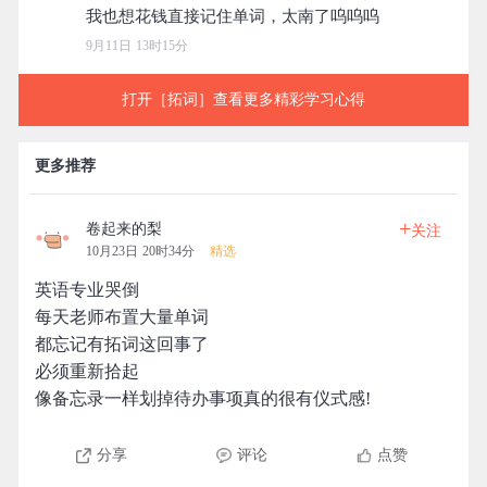
9月11日 13时15分
打开［拓词］查看更多精彩学习心得
更多推荐
+
卷起来的梨
关注
10月23日 20时34分
精选
英语专业哭倒
每天老师布置大量单词
都忘记有拓词这回事了
必须重新拾起
像备忘录一样划掉待办事项真的很有仪式感!
分享
评论
点赞