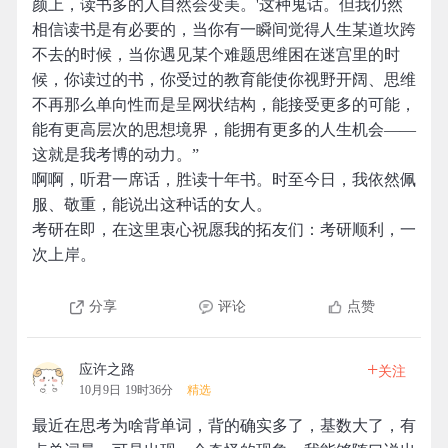
颜上，读书多的人自然会变美。'这种鬼话。但我仍然
相信读书是有必要的，当你有一瞬间觉得人生某道坎跨
不去的时候，当你遇见某个难题思维困在迷宫里的时
候，你读过的书，你受过的教育能使你视野开阔、思维
不再那么单向性而是呈网状结构，能接受更多的可能，
能有更高层次的思想境界，能拥有更多的人生机会——
这就是我考博的动力。”
啊啊，听君一席话，胜读十年书。时至今日，我依然佩
服、敬重，能说出这种话的女人。
考研在即，在这里衷心祝愿我的拓友们：考研顺利，一
次上岸。
分享
评论
点赞
+
应许之路
关注
10月9日 19时36分
精选
最近在思考为啥背单词，背的确实多了，基数大了，有