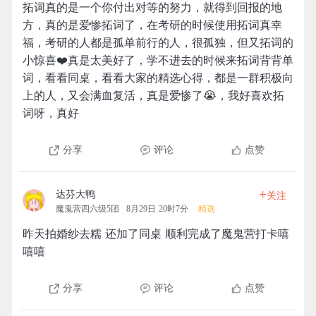
拓词真的是一个你付出对等的努力，就得到回报的地
方，真的是爱惨拓词了，在考研的时候使用拓词真幸
福，考研的人都是孤单前行的人，很孤独，但又拓词的
小惊喜❤️真是太美好了，学不进去的时候来拓词背背单
词，看看同桌，看看大家的精选心得，都是一群积极向
上的人，又会满血复活，真是爱惨了😭，我好喜欢拓
词呀，真好
分享
评论
点赞
+
达芬大鸭
关注
魔鬼营四六级5团
8月29日 20时7分
精选
昨天拍婚纱去糯 还加了同桌 顺利完成了魔鬼营打卡嘻
嘻嘻
分享
评论
点赞