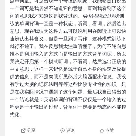
点单词量。可是出现一个奇怪的现象，我能够随口说出
一个词可是我居然不知道它的意思，直到我看到了这个
词的意思我才知道这是我背过的。😂😂😂我发现我训
练的单词背诵一直是一种状态，听词，看词，然后选出
意思。现在我认为这种方式可以说利用在阅读上可以快
速辨认出其含义，但是一旦到了写作，这种模式训练下
就行不通了。我在反思我太注重听懂了，为何不逆向思
维不是利用输入的方式而是输出的方式背单词呢，所以
我决定开启第二个模式听词，不看词，然后选出正确的
中文意思，这样一来记忆是源于自己本身的快速反应提
供的信息，而不是肉眼所见然后大脑匹配出信息。我没
有学过大脑的记忆法啊等等这些比较专业性的知识，只
是在我实际情况中遇到了这个问题。最后我自己得出的
一个结论就是：英语单词的背诵不仅仅是一个输入的过
程更是一个输出的过程，背单词一定要是动态的不能模
式化。
分享
评论
点赞