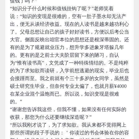
值钱了吗？”
“知识分子什么时候和值钱挂钩了呢？”老师笑着
说：“知识的变现是很难的，空有一肚子墨水却无法产
出，便无从谈经济收益。现在的人读书是越来越功利心
了。父母总想让自己的孩子好好读书，方便以后考公当
大官。侧面反映出咱官本位的思想还是根深蒂固的。还
有的是为了规避就业压力，想升学多进象牙塔躲几年
的。更有的是之前士大夫阶层留下来的陋习，自认
为“惟有读书高”，文凭成了一种特殊情结的。不是纯粹
的为了求知欲而读研，入学前想逃避的现实，毕业后也
会接踵而至。我之前就有个三十多岁的女同学，虽然是
硕士研究生毕业，但奈何专业太偏了，也就月薪¥4000
在某企业混个温饱而已。所以说，知识变现是很难
的。”
“谢谢您告诉我这些，但我不懂，如果没有任何实际的
收获，那您为什么还要继续深造呢？”
“所以我刚才说了，为了求知欲。我从来都不觉得网上
那些所谓的段子手说的：＇你读过的书会体验在你的容