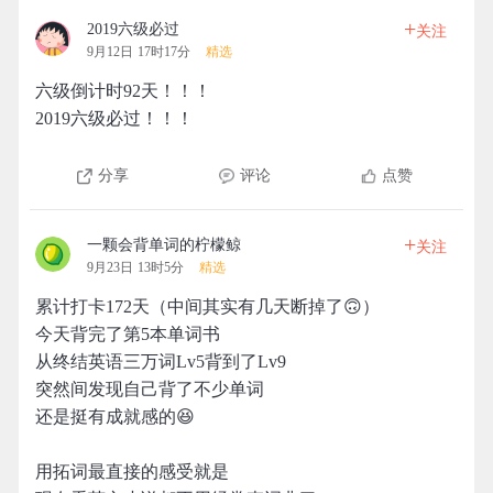
+
2019六级必过
关注
9月12日 17时17分
精选
六级倒计时92天！！！
2019六级必过！！！
分享
评论
点赞
+
一颗会背单词的柠檬鲸
关注
9月23日 13时5分
精选
累计打卡172天（中间其实有几天断掉了🙃）
今天背完了第5本单词书
从终结英语三万词Lv5背到了Lv9
突然间发现自己背了不少单词
还是挺有成就感的😆
用拓词最直接的感受就是