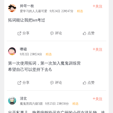
+
帅哥一枚
关注
爱学习的人儿最可爱
9月24日 22时47分
精选
拓词能让我把ket考过
分享
评论
点赞
+
噢磕
关注
9月2日 23时24分
精选
第一次使用拓词，第一次加入魔鬼训练营
希望自己可以坚持下去💪
分享
评论
点赞
+
清玄
关注
魔鬼营四六级5团
9月25日 23时30分
精选
出于私事儿，拖着病躯给远在广州的小侄女送礼物。途