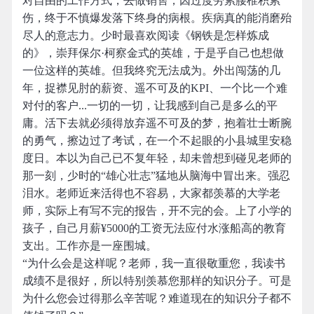
对自由的工作方式，去做销售，因过度劳累腰椎积累
伤，终于不慎爆发落下终身的病根。疾病真的能消磨殆
尽人的意志力。少时最喜欢阅读《钢铁是怎样炼成
的》，崇拜保尔·柯察金式的英雄，于是乎自己也想做
一位这样的英雄。但我终究无法成为。外出闯荡的几
年，捉襟见肘的薪资、遥不可及的KPI、一个比一个难
对付的客户...一切的一切，让我感到自己是多么的平
庸。活下去就必须得放弃遥不可及的梦，抱着壮士断腕
的勇气，擦边过了考试，在一个不起眼的小县城里安稳
度日。本以为自己已不复年轻，却未曾想到碰见老师的
那一刻，少时的“雄心壮志”猛地从脑海中冒出来。强忍
泪水。老师近来活得也不容易，大家都羡慕的大学老
师，实际上有写不完的报告，开不完的会。上了小学的
孩子，自己月薪¥5000的工资无法应付水涨船高的教育
支出。工作亦是一座围城。
“为什么会是这样呢？老师，我一直很敬重您，我读书
成绩不是很好，所以特别羡慕您那样的知识分子。可是
为什么您会过得那么辛苦呢？难道现在的知识分子都不