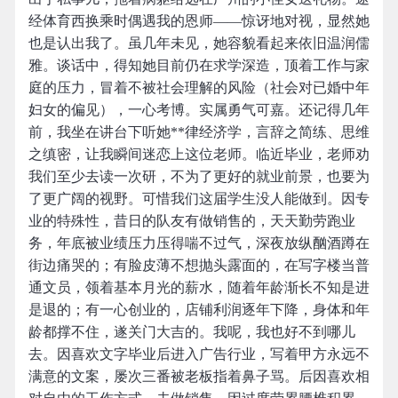
经体育西换乘时偶遇我的恩师——惊讶地对视，显然她
也是认出我了。虽几年未见，她容貌看起来依旧温润儒
雅。谈话中，得知她目前仍在求学深造，顶着工作与家
庭的压力，冒着不被社会理解的风险（社会对已婚中年
妇女的偏见），一心考博。实属勇气可嘉。还记得几年
前，我坐在讲台下听她**律经济学，言辞之简练、思维
之缜密，让我瞬间迷恋上这位老师。临近毕业，老师劝
我们至少去读一次研，不为了更好的就业前景，也要为
了更广阔的视野。可惜我们这届学生没人能做到。因专
业的特殊性，昔日的队友有做销售的，天天勤劳跑业
务，年底被业绩压力压得喘不过气，深夜放纵酗酒蹲在
街边痛哭的；有脸皮薄不想抛头露面的，在写字楼当普
通文员，领着基本月光的薪水，随着年龄渐长不知是进
是退的；有一心创业的，店铺利润逐年下降，身体和年
龄都撑不住，遂关门大吉的。我呢，我也好不到哪儿
去。因喜欢文字毕业后进入广告行业，写着甲方永远不
满意的文案，屡次三番被老板指着鼻子骂。后因喜欢相