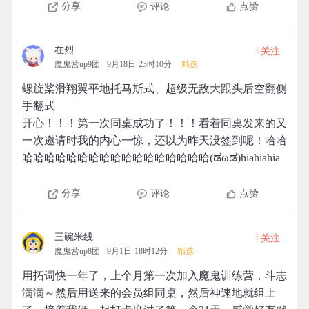
分享
评论
点赞
+
在烈
关注
魔鬼营up9团
9月18日 23时10分
精选
螺旋桨滑翔翼平地托马斯式、超级无敌大跟头后空翻侧
手翻式
开心！！！第一次同桌成功了！！！看着同桌发来的又
一次邀请时我的内心一惊，还以为昨天没签到呢！哈哈
哈哈哈哈哈哈哈哈哈哈哈哈哈哈哈哈哈(ಡωಡ)hiahiahia
分享
评论
点赞
+
三碗米线
关注
魔鬼营up8团
9月1日 18时12分
精选
用拓词快一年了，上个月第一次加入魔鬼训练营，斗志
满满～然后用送来的会员组同桌，然后神速地就组上