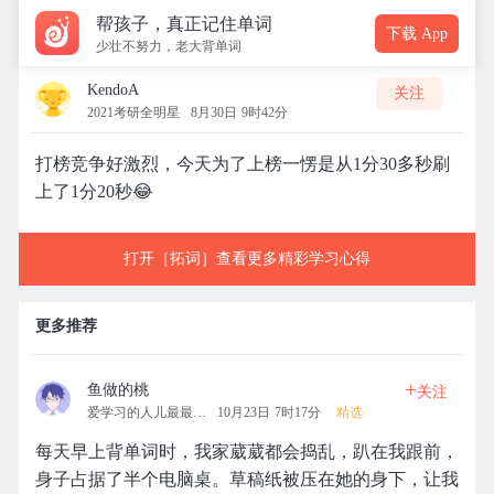
帮孩子，真正记住单词
下载 App
少壮不努力，老大背单词
KendoA
关注
2021考研全明星
8月30日 9时42分
打榜竞争好激烈，今天为了上榜一愣是从1分30多秒刷
上了1分20秒😂
打开［拓词］查看更多精彩学习心得
更多推荐
+
鱼做的桃
关注
爱学习的人儿最最最可爱
10月23日 7时17分
精选
每天早上背单词时，我家葳葳都会捣乱，趴在我跟前，
身子占据了半个电脑桌。草稿纸被压在她的身下，让我