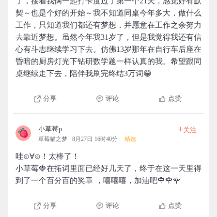
了，接着我俩一起打卡度过了第一个21天，感觉好有默
契～也是个好的开始～我不知道同桌今年多大，做什么
工作，只知道我们都还有梦想，并愿意在工作之余努力
去靠近梦想。虽然今年我31岁了，但是我觉得我还有信
心有斗志继续学习下去。仿佛13岁那年在自行车后座在
昏暗的厨房灯光下钻研数学题一样认真的我。希望跟同
桌继续走下去，陪伴我刷完终结3万词😁
分享
评论
点赞
+
小草莓p
关注
草莓猫之梦
8月27日 16时40分
精选
哇⊙∀⊙！太棒了！
小草莓🍓在拓词里面已经好几天了，终于在这一天里得
到了一个百分百的奖章 ，嘻嘻嘻，加油吧🌹🌹🌹
分享
评论
点赞