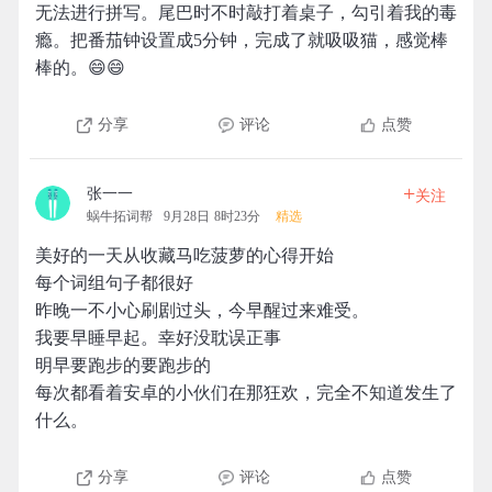
无法进行拼写。尾巴时不时敲打着桌子，勾引着我的毒
瘾。把番茄钟设置成5分钟，完成了就吸吸猫，感觉棒
棒的。😄😄
分享
评论
点赞
+
张一一
关注
蜗牛拓词帮
9月28日 8时23分
精选
美好的一天从收藏马吃菠萝的心得开始
每个词组句子都很好
昨晚一不小心刷剧过头，今早醒过来难受。
我要早睡早起。幸好没耽误正事
明早要跑步的要跑步的
每次都看着安卓的小伙们在那狂欢，完全不知道发生了
什么。
分享
评论
点赞