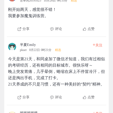
背单词20191025
10月26日 9时53分
精选
刚开始两天，感觉很不错！
我要参加魔鬼训练营。
分享
评论
点赞
+
半夏Emily
关注
pkuer
8月22日 0时21分
精选
今天是第21天，和同桌加了微信才知道，我们有过相似
的考研经历，还有相同的目标城市。很快乐呀～
晚上突发胃痛，几乎晕倒，蜷缩在床上不停冒冷汗，但
还是掏出手机，完成了打卡。
21天养成的不只是习惯，还有一种美好的“契约”精神。
分享
评论
点赞