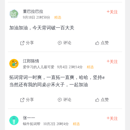
+
董巴拉巴拉
关注
9月18日 21时50分
精选
加油加油，今天背词破一百大关
分享
评论
点赞
+
江郎陈情
关注
爱学习的人儿最可爱
9月4日 23时14分
精选
拓词背词一时爽，一直拓一直爽，哈哈，坚持✊
当然还有我的同桌@禾火子，一起加油
分享
评论
点赞
+
张一一
关注
蜗牛拓词帮
10月2日 20时4分
精选