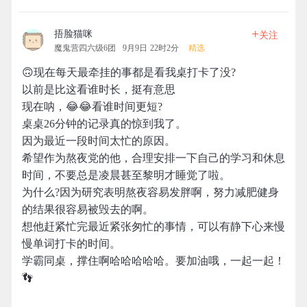
+
捂脸猫咪
关注
魔鬼营四六级6团
9月9日 22时2分
精选
🙃现在每天最牵挂的事都是看我桌打卡了没?
以前是比这看谁时长，挺有意思
现在呐，😂😂看谁时间更短?
桌桌26分钟的记录真的惊到我了。
因为最近一段时间太忙的原因。
希望作为熬夜党的他，合理安排一下自己的学习和休息
时间，不要总是凌晨甚至黎明才睡觉了啦。
为什么?因为研究表明熬夜容易发胖啊，努力减肥健身
的结果很容易被毁去的啊。
想他赶紧忙完最近紧张匆忙的事情，可以有静下心来慢
慢单词打卡的时间。
学霸同桌，撑住啊哈哈哈哈哈。要加油哦，一起一起！
👣