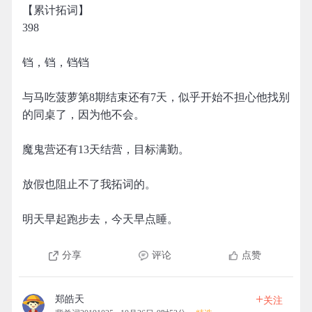
【累计拓词】
398
铛，铛，铛铛
与马吃菠萝第8期结束还有7天，似乎开始不担心他找别
的同桌了，因为他不会。
魔鬼营还有13天结营，目标满勤。
放假也阻止不了我拓词的。
明天早起跑步去，今天早点睡。
分享
评论
点赞
+
郑皓天
关注