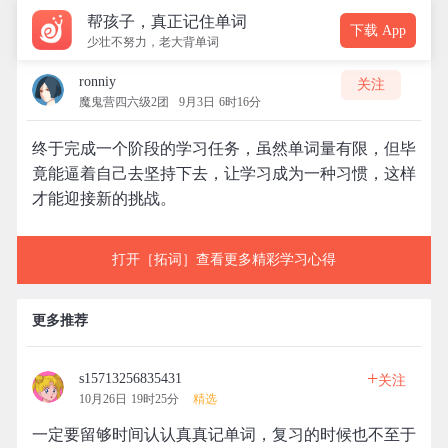
帮孩子，真正记住单词
下载 App
少壮不努力，老大背单词
ronniy
关注
魔鬼营四六级2团
9月3日 6时16分
终于完成一个阶段的学习任务，虽然单词量有限，但毕
竟能逼着自己去坚持下去，让学习成为一种习惯，这样
才能迎接新的挑战。
打开［拓词］查看更多精彩学习心得
更多推荐
+
s15713256835431
关注
10月26日 19时25分
精选
一定要留够时间认认真真记单词，复习的时候也不至于