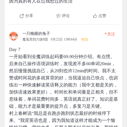
因为真的有人在过我想过的生活
分享
评论
点赞
+
一只晚睡的兔子
关注
魔鬼营四六级8团
9月22日 11时44分
精选
Day 7
一开始看到全魔训练起码要69-90分钟介绍。有点愣。
后来自己操作语境训练时，发现差不多60单词20min，
然后慢慢挑战自己，从20到也许12min的时间。我不太
赞成时间花的多就算背的好，当我逼迫自己快点，也训
练出一种快速解读英语释义的能力（我中文都是关的，
加快语速效果更好）。时间长和单词量是正相关，但不
意味着，单词花费时间多，英语就真正好了。知识是基
础，能力才是最重要的提升点，多复习是关键。
村上春树说“我总是在跑步跑到状态最好的时候停下
来。”我背英语也是，因为我知道这样才能成为一个愉