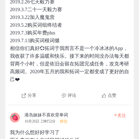
2019.2.26七天毅力赛
2019.3.7二十一天毅力赛
2019.3.22加入魔鬼营
2019.5.2购买词组终结者
2019.7.3购买年费plus
2019.7.13购买词根词缀
相信你们真好💞拓词于我而言不是一个冷冰冰的App，
我收获了许多温暖和快乐。接下来的时间没办法每天都
背两个小时，但是依旧会留在拓团完成任务，攻克考研
高频词。2020年五月的我和拓词一定都变成了更好的自
己❤️
分享
评论
点赞
+
港岛妹妹不喜欢背单词
关注
10月26日 23时52分
精选
我为什么想好好学习了