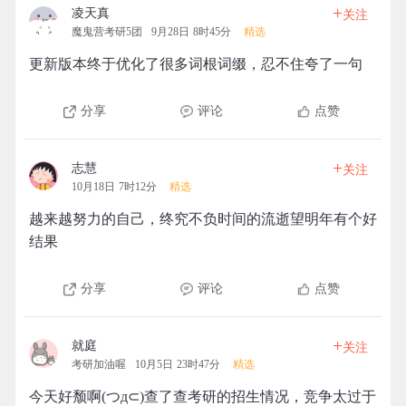
+
凌天真
关注
魔鬼营考研5团
9月28日 8时45分
精选
更新版本终于优化了很多词根词缀，忍不住夸了一句
分享
评论
点赞
+
志慧
关注
10月18日 7时12分
精选
越来越努力的自己，终究不负时间的流逝望明年有个好
结果
分享
评论
点赞
+
就庭
关注
考研加油喔
10月5日 23时47分
精选
今天好颓啊(つд⊂)查了查考研的招生情况，竞争太过于