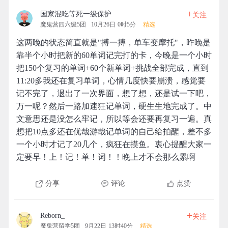
+
国家混吃等死一级保护
关注
魔鬼营四六级5团
10月26日 0时5分
精选
这两晚的状态简直就是"搏一搏，单车变摩托"，昨晚是
靠半个小时把新的60单词记完打的卡，今晚是一个小时
把150个复习的单词+60个新单词+挑战全部完成，直到
11:20多我还在复习单词，心情几度快要崩溃，感觉要
记不完了，退出了一次界面，想了想，还是试一下吧，
万一呢？然后一路加速狂记单词，硬生生地完成了。中
文意思还是没怎么牢记，所以等会还要再复习一遍。真
想把10点多还在优哉游哉记单词的自己给拍醒，差不多
一个小时才记了20几个，疯狂在摸鱼。衷心提醒大家一
定要早！上！记！单！词！！晚上才不会那么累啊
分享
评论
点赞
+
Reborn_
关注
魔鬼营留学5团
9月22日 13时40分
精选