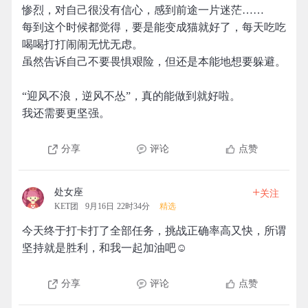
惨烈，对自己很没有信心，感到前途一片迷茫……
每到这个时候都觉得，要是能变成猫就好了，每天吃吃
喝喝打打闹闹无忧无虑。
虽然告诉自己不要畏惧艰险，但还是本能地想要躲避。
“迎风不浪，逆风不怂”，真的能做到就好啦。
我还需要更坚强。
分享
评论
点赞
+
处女座
关注
KET团
9月16日 22时34分
精选
今天终于打卡打了全部任务，挑战正确率高又快，所谓
坚持就是胜利，和我一起加油吧☺
分享
评论
点赞