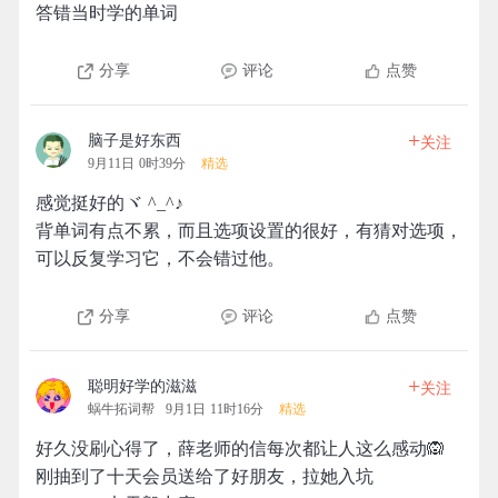
答错当时学的单词
分享
评论
点赞
+
脑子是好东西
关注
9月11日 0时39分
精选
感觉挺好的ヾ ^_^♪
背单词有点不累，而且选项设置的很好，有猜对选项，
可以反复学习它，不会错过他。
分享
评论
点赞
+
聪明好学的滋滋
关注
蜗牛拓词帮
9月1日 11时16分
精选
好久没刷心得了，薛老师的信每次都让人这么感动🙉
刚抽到了十天会员送给了好朋友，拉她入坑