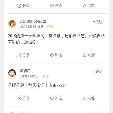
分享
评论
点赞
+
s15330340349032
关注
10月24日 9时48分
精选
2019的第一天学单词，有点难，还怕自己忘。相信自己
可以的，加油💪
分享
评论
点赞
+
邓叨叨
关注
9月9日 8时9分
精选
早睡早起！每天拓词！准备kkyy!
分享
评论
点赞