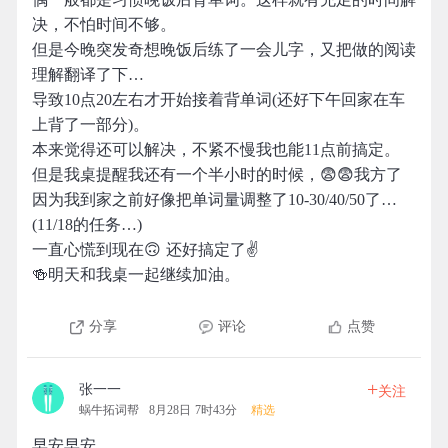
决，不怕时间不够。
但是今晚突发奇想晚饭后练了一会儿字，又把做的阅读
理解翻译了下…
导致10点20左右才开始接着背单词(还好下午回家在车
上背了一部分)。
本来觉得还可以解决，不紧不慢我也能11点前搞定。
但是我桌提醒我还有一个半小时的时候，😨😨我方了
因为我到家之前好像把单词量调整了10-30/40/50了…
(11/18的任务…)
一直心慌到现在🙃 还好搞定了✌️
🍻明天和我桌一起继续加油。
分享
评论
点赞
+
张一一
关注
蜗牛拓词帮
8月28日 7时43分
精选
早安早安