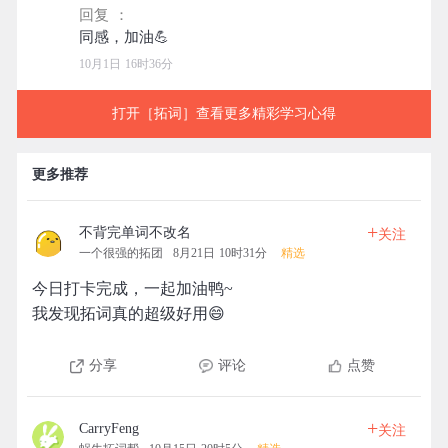
回复 ：
10月1日 16时36分
打开［拓词］查看更多精彩学习心得
更多推荐
+
不背完单词不改名
关注
一个很强的拓团
8月21日 10时31分
精选
今日打卡完成，一起加油鸭~
我发现拓词真的超级好用😄
分享
评论
点赞
+
CarryFeng
关注