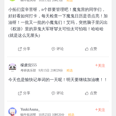
蜗牛拓词帮
10月15日 20时5分
精选
小拓们蛮辛苦呀，n个群要管理吧！魔鬼营的同学们，
好好看如何打卡，每天检查一下魔鬼日历是否点亮！加
油呀！一批又一批的小魔鬼们！艾玛，突然脑子里闪出
《权游》里的异鬼大军呀👿太可怕太可怕啦！哈哈哈
(就是这么无厘头)
分享
评论
点赞
+
檬虞倪555
关注
考研俱乐部
9月15日 21时29分
精选
今天也是愉快记单词的一天呢！明天要继续加油噢！！
分享
评论
点赞
+
YuukiAsuna_
关注
蜗牛拓词帮
10月25日 10时20分
精选