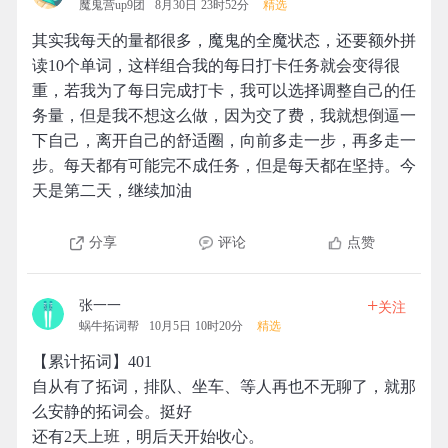
魔鬼营up9团
8月30日 23时52分
精选
其实我每天的量都很多，魔鬼的全魔状态，还要额外拼
读10个单词，这样组合我的每日打卡任务就会变得很
重，若我为了每日完成打卡，我可以选择调整自己的任
务量，但是我不想这么做，因为交了费，我就想倒逼一
下自己，离开自己的舒适圈，向前多走一步，再多走一
步。每天都有可能完不成任务，但是每天都在坚持。今
天是第二天，继续加油
分享
评论
点赞
+
张一一
关注
蜗牛拓词帮
10月5日 10时20分
精选
【累计拓词】401
自从有了拓词，排队、坐车、等人再也不无聊了，就那
么安静的拓词会。挺好
还有2天上班，明后天开始收心。