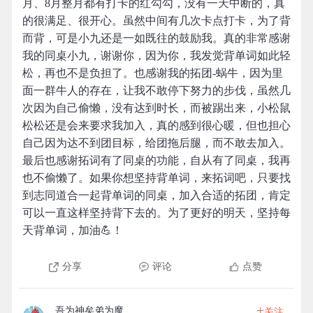
月、8月整月都有打卡的红勾勾，没有一天中断的，真
的很满足、很开心。虽然中间有几次卡点打卡，为了背
而背，可是小九还是一如既往的鼓励我。真的非常感谢
我的同桌小九，谢谢你，因为你，我发觉背单词如此轻
松，再也不是负担了。也感谢我的拓团-蜗牛，因为里
面一群牛人的存在，让我不敢停下努力的步伐，虽然几
次因为自己偷懒，没有达到时长，而被踢出来，小松鼠
松松还是会来要求我加入，真的感到很心暖，但也担心
自己因为达不到团目标，给团拖后腿，而不敢去加入。
最后也感谢拓词有了同桌的功能，自从有了同桌，我再
也不偷懒了。如果你想坚持背单词，来拓词吧，只要找
到志同道合一起背单词的同桌，加入合适的拓团，肯定
可以一直这样坚持背下去的。为了更好的明天，坚持每
天背单词，加油💪！
分享
评论
点赞
+
吾为神矣弟为魔
关注