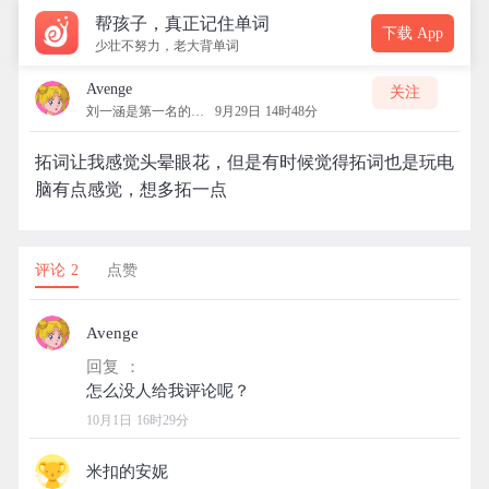
帮孩子，真正记住单词
下载 App
少壮不努力，老大背单词
Avenge
关注
刘一涵是第一名的拓团
9月29日 14时48分
拓词让我感觉头晕眼花，但是有时候觉得拓词也是玩电
脑有点感觉，想多拓一点
评论 2
点赞
Avenge
回复 ：
10月1日 16时29分
米扣的安妮