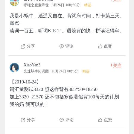
哪吒之魔童降世
8月26日 10时59分
精选
我是小蜗牛，逍遥又自在。背词忘时间，打卡第三天。
😄😉
读词一百五，听词K E T 。语境背的快，拼读记得牢。
分享
评论
点赞
+
XiaoYan3
关注
光速蜗牛拓词团
10月24日 0时6分
精选
【2019-10-24】
词汇量测试3320 照这样背有365*50=18250
加上3320=21570 还不包括寒假暑假背100每天的计划
我的妈 我可以的！
分享
评论
点赞