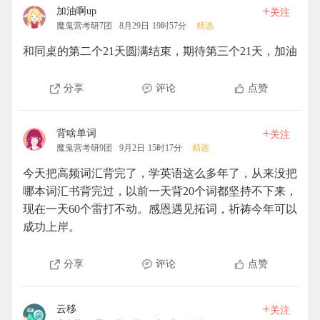
+
加油啊up
关注
魔鬼营考研7团
8月29日 19时57分
精选
和同桌的第二个21天圆满结束，期待第三个21天，加油
分享
评论
点赞
+
背啥单词
关注
魔鬼营考研9团
9月2日 15时17分
精选
今天把高频词汇背完了，学英语这么多年了，从来没把
哪本词汇书背完过，以前一天背20个词都坚持不下来，
现在一天60个雷打不动。感恩遇见拓词，祈祷今年可以
成功上岸。
分享
评论
点赞
+
云移
关注