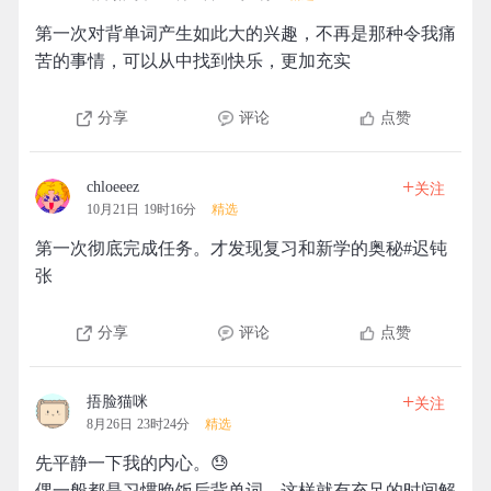
第一次对背单词产生如此大的兴趣，不再是那种令我痛
苦的事情，可以从中找到快乐，更加充实
分享
评论
点赞
+
chloeeez
关注
10月21日 19时16分
精选
第一次彻底完成任务。才发现复习和新学的奥秘#迟钝
张
分享
评论
点赞
+
捂脸猫咪
关注
8月26日 23时24分
精选
先平静一下我的内心。😓
偶一般都是习惯晚饭后背单词。这样就有充足的时间解