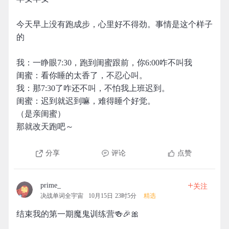
今天早上没有跑成步，心里好不得劲。事情是这个样子
的
我：一睁眼7:30，跑到闺蜜跟前，你6:00咋不叫我
闺蜜：看你睡的太香了，不忍心叫。
我：那7:30了咋还不叫，不怕我上班迟到。
闺蜜：迟到就迟到嘛，难得睡个好觉。
（是亲闺蜜）
那就改天跑吧～
分享
评论
点赞
+
prime_
关注
决战单词全宇宙
10月15日 23时5分
精选
结束我的第一期魔鬼训练营🍻🎉🎀