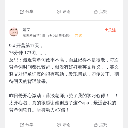
分享
评论
点赞
+
婧文
关注
魔鬼营留学4团
9月5日 0时58分
精选
9.4 开营第17天，
36分钟 173词。。。
反思：最近背单词效率不高，而且记得不是很老，每次
背单词时间都比较赶，就没有好好看英文释义，，英文
释义对记单词真的很有帮助，发现问题，即使改正。期
待明天的背诵效果。
昨日份开心激动：薛淡老师点赞了我的学习心得！！！
太开心啦，真的很感谢他创造了这个app，最适合我的
背单词软件。坚持动力×N倍！
分享
评论
点赞