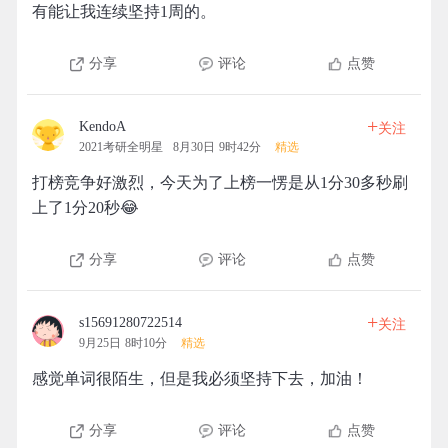
有能让我连续坚持1周的。
分享
评论
点赞
+
KendoA
关注
2021考研全明星
8月30日 9时42分
精选
打榜竞争好激烈，今天为了上榜一愣是从1分30多秒刷
上了1分20秒😂
分享
评论
点赞
+
s15691280722514
关注
9月25日 8时10分
精选
感觉单词很陌生，但是我必须坚持下去，加油！
分享
评论
点赞