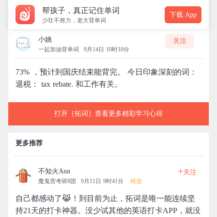
帮孩子，真正记住单词
下载 App
少壮不努力，老大背单词
小姚
关注
一起加油背单词
9月14日 10时10分
73% ，预计到国庆结束能背完。 今日印象深刻的词：
退税： tax rebate. 和工作有关。
打开［拓词］查看更多精彩学习心得
更多推荐
+
不知火Ann
关注
魔鬼营考研8团
9月11日 9时41分
精选
自己都感动了😹！到目前为止，拓词是唯一能连续坚
持21天的打卡神器。没少试其他的英语打卡APP，就没