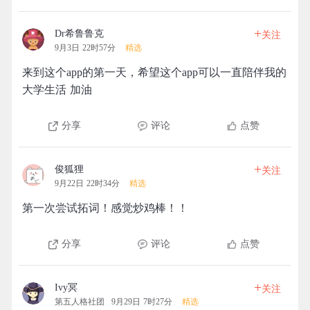
+
Dr希鲁鲁克
关注
9月3日 22时57分
精选
来到这个app的第一天，希望这个app可以一直陪伴我的
大学生活 加油
分享
评论
点赞
+
俊狐狸
关注
9月22日 22时34分
精选
第一次尝试拓词！感觉炒鸡棒！！
分享
评论
点赞
+
Ivy冥
关注
第五人格社团
9月29日 7时27分
精选