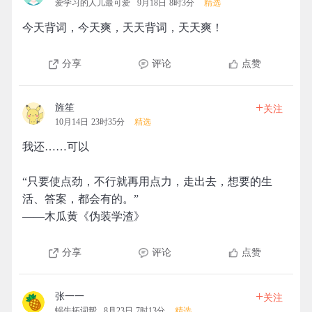
爱学习的人儿最可爱
9月18日 8时3分
精选
今天背词，今天爽，天天背词，天天爽！
分享
评论
点赞
+
旌笙
关注
10月14日 23时35分
精选
我还……可以
“只要使点劲，不行就再用点力，走出去，想要的生
活、答案，都会有的。”
——木瓜黄《伪装学渣》
分享
评论
点赞
+
张一一
关注
蜗牛拓词帮
8月23日 7时13分
精选