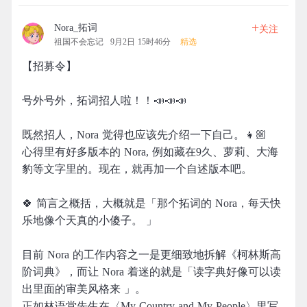
+
Nora_拓词
关注
祖国不会忘记
9月2日 15时46分
精选
【招募令】
号外号外，拓词招人啦！！📣📣📣
既然招人，Nora 觉得也应该先介绍一下自己。👧🏼
心得里有好多版本的 Nora, 例如藏在9久、萝莉、大海
豹等文字里的。现在，就再加一个自述版本吧。
🍀 简言之概括，大概就是「那个拓词的 Nora，每天快
乐地像个天真的小傻子。 」
目前 Nora 的工作内容之一是更细致地拆解《柯林斯高
阶词典》，而让 Nora 着迷的就是「读字典好像可以读
出里面的审美风格来 」。
正如林语堂先生在〈My Country and My People〉里写