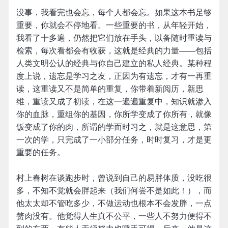
没事，我看完也会忘，每个人都会忘。如果这本书足够
重要，你就会不停地看。一些重要的书，从年轻开始，
我看了十多遍，仍然把它们放在手头，以备随时重读与
检索，每次看都会有收获，这就是经典的力量——包括
人类文明公认的经典与你自己建立的私人经典。某种程
度上说，遗忘是学习之友，正因为有遗忘，才有一再重
读，这重读又不是简单的重复，你带着新阅历，新思
维，重读又成了初读，在这一遍遍重复中，知识就渗入
你的血脉，重组你的基因，你所学变成了你所有，就像
饭变成了你的肉，所谓的学而时习之，就是这意思，第
一次的学，只完成了一小部分任务，时时复习，才是更
重要的任务。
村上春树在谈跑步时，曾说到自己的易胖体质，没吃很
多，不知不觉就会胖起来（我们何尝不是如此！），而
他太太却不管吃多少，不做运动也根本不会发胖，一点
赘肉没有。他觉得人生真不公平，一些人不努力便得不