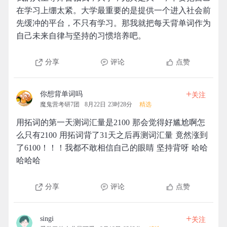
在学习上绷太紧。大学最重要的是提供一个进入社会前
先缓冲的平台，不只有学习。那我就把每天背单词作为
自己未来自律与坚持的习惯培养吧。
分享
评论
点赞
+
你想背单词吗
关注
魔鬼营考研7团
8月22日 23时28分
精选
用拓词的第一天测词汇量是2100 那会觉得好尴尬啊怎
么只有2100 用拓词背了31天之后再测词汇量 竟然涨到
了6100！！！我都不敢相信自己的眼睛 坚持背呀 哈哈
哈哈哈
分享
评论
点赞
+
singi
关注