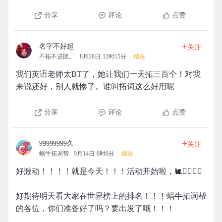
分享
评论
点赞
+
名字不好起
关注
不拓不进团。
8月28日 12时15分
精选
我们英语老师太BT了，她让我们一天拓三百个！对我
来说还好，别人就惨了。谁叫拓词这么好用呢
分享
评论
点赞
+
99999999久
关注
蜗牛拓词帮
9月14日 0时6分
精选
好激动！！！！就是今天！！！活动开始啦，🐌🧗‍♀️🧗‍♂️
好期待明天看大家在世界榜上的排名！！！蜗牛拓词帮
的各位，你们准备好了吗？要出发了哦！！！