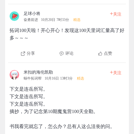
+
足球小将
关注
奋勇前进
10月20日 7时33分
精选
拓词100天啦！开心开心！发现这100天里词汇量高了好
多～～～
分享
评论
点赞
+
米扣的海伦凯勒
关注
蜗牛拓词帮
10月16日 13时3分
精选
下文是连岳所写。
下文是连岳所写。
下文是连岳所写。
摘抄，为了记念第10期魔鬼营100天全勤。
书我看完就忘了，怎么办？总有人这么沮丧的问。