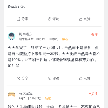
Ready? Go!
分享
评论
点赞
+
柯南道尔
关注
蜗牛拓词帮
10月19日 11时8分
精选
今天学完了，终结了三万词Lv1，虽然词不是很多，但
是自己能坚持下来学完一本书，天天挑战虽然每天都不
是100%，经常刷三四遍，但我会继续坚持和努力的，
加油😄
分享
评论
点赞
+
程大宝宝
关注
9月28日 11时33分
精选
我的人生导师告诫我，大学，尤其是大一，不要把自己