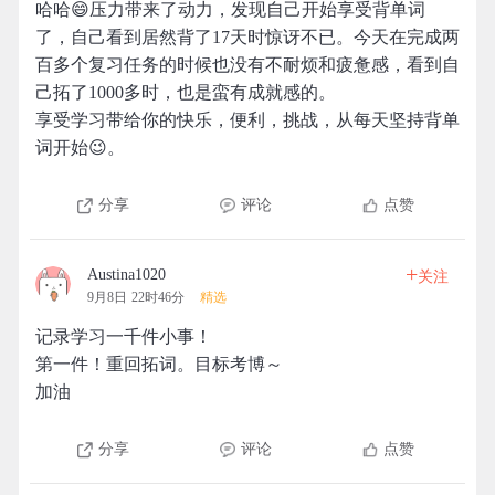
哈哈😄压力带来了动力，发现自己开始享受背单词
了，自己看到居然背了17天时惊讶不已。今天在完成两
百多个复习任务的时候也没有不耐烦和疲惫感，看到自
己拓了1000多时，也是蛮有成就感的。
享受学习带给你的快乐，便利，挑战，从每天坚持背单
词开始😉。
分享
评论
点赞
+
Austina1020
关注
9月8日 22时46分
精选
记录学习一千件小事！
第一件！重回拓词。目标考博～
加油
分享
评论
点赞