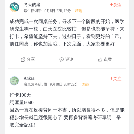
+
冬天的猪
关注
蜗牛拓词帮
9月8日 22时12分
精选
成功完成一次同桌任务，寻求下一个阶段的开始，医学
研究生狗一枚，白天医院比较忙，但是也都能坚持下来
打卡，希望能坚持下去，过些日子，看到更好的自己。
前任同桌，你也加油哦，下次见面，大家都要更好
分享
评论
点赞
+
Ankaa
关注
魔鬼营考研3团
9月18日 20时22分
精选
打卡100天
詞匯量6040
因為一直在反復背同一本書，所以增長得不多，但是能
穩步增長就已經很開心了!要再多背幾遍考研單詞，爭
取完全記住!