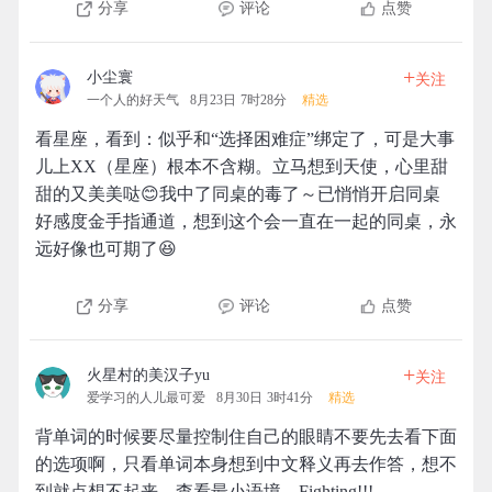
分享
评论
点赞
+
小尘寰
关注
一个人的好天气
8月23日 7时28分
精选
看星座，看到：似乎和“选择困难症”绑定了，可是大事
儿上XX（星座）根本不含糊。立马想到天使，心里甜
甜的又美美哒😊我中了同桌的毒了～已悄悄开启同桌
好感度金手指通道，想到这个会一直在一起的同桌，永
远好像也可期了😆
分享
评论
点赞
+
火星村的美汉子yu
关注
爱学习的人儿最可爱
8月30日 3时41分
精选
背单词的时候要尽量控制住自己的眼睛不要先去看下面
的选项啊，只看单词本身想到中文释义再去作答，想不
到就点想不起来，查看最小语境。Fighting!!!