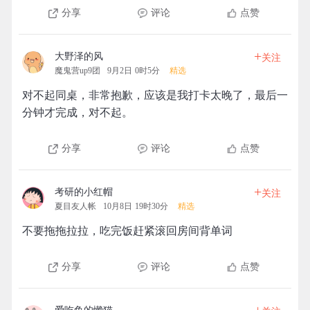
分享
评论
点赞
+
大野泽的风
关注
魔鬼营up9团
9月2日 0时5分
精选
对不起同桌，非常抱歉，应该是我打卡太晚了，最后一
分钟才完成，对不起。
分享
评论
点赞
+
考研的小红帽
关注
夏目友人帐
10月8日 19时30分
精选
不要拖拖拉拉，吃完饭赶紧滚回房间背单词
分享
评论
点赞