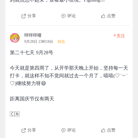
分享
评论
点赞
+
咩咩咩哑
关注
9月28日 23时18分
精选
第二十七天 9月28号
今天就是第四周了，从开学那天晚上开始，坚持每一天
打卡，就这样不知不觉间就过去一个月了，嘻嘻(♡˙︶˙
♡)继续努力呀😄
距离国庆节仅有两天
🇨🇳
分享
评论
点赞