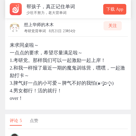
帮孩子，真正记住单词
下载 App
少壮不努力，老大背单词
想上华师的木木
关注
考研党背单词
8月21日 23时4分
来求同桌啦～
一点点的要求，希望尽量满足啦～
1.考研党。那样我们可以一起激励一起上岸！
2.和我一样报了最近一期的魔鬼训练营，嘿嘿，一起激
励打卡～
3.脾气好一点的小可爱～脾气不好的我怕(๑˃̥̩̥̥̥̥̆ಐ˂̩̩̥̥̩̥̆৭)
4.男女都行！活的就行！
over！
评论 5
点赞