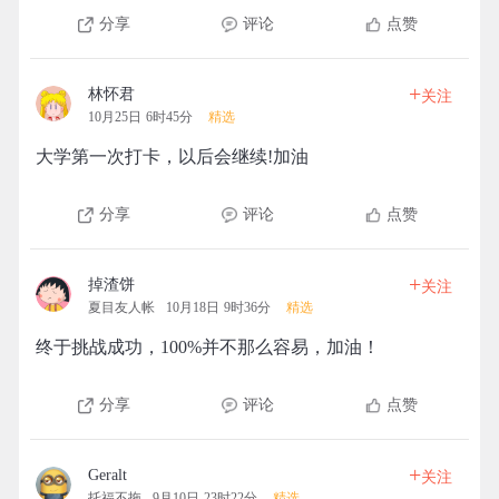
分享
评论
点赞
+
林怀君
关注
10月25日 6时45分
精选
大学第一次打卡，以后会继续!加油
分享
评论
点赞
+
掉渣饼
关注
夏目友人帐
10月18日 9时36分
精选
终于挑战成功，100%并不那么容易，加油！
分享
评论
点赞
+
Geralt
关注
托福不拖
9月10日 23时22分
精选