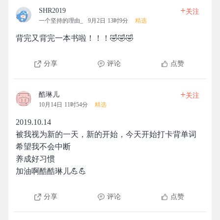
+
SHR2019
关注
一个坚持的理由_
9月2日 13时9分
精选
背完又背完一本书啦！！！🤣🤣🤣
分享
评论
点赞
+
酷琳儿
关注
10月14日 11时54分
精选
2019.10.14
被我视为新的一天，新的开始，今天开始打卡背单词
希望我不会中断
养成好习惯
加油啊酷酷琳儿💪💪
分享
评论
点赞