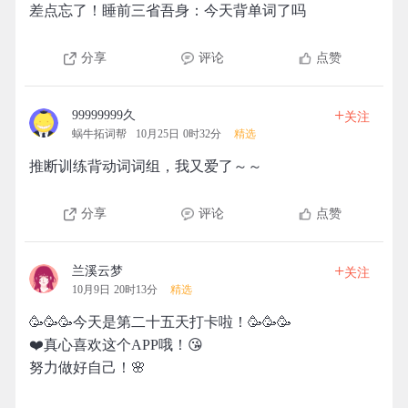
差点忘了！睡前三省吾身：今天背单词了吗
分享
评论
点赞
+
99999999久
关注
蜗牛拓词帮
10月25日 0时32分
精选
推断训练背动词词组，我又爱了～～
分享
评论
点赞
+
兰溪云梦
关注
10月9日 20时13分
精选
🥳🥳🥳今天是第二十五天打卡啦！🥳🥳🥳
❤️真心喜欢这个APP哦！😘
努力做好自己！🌸