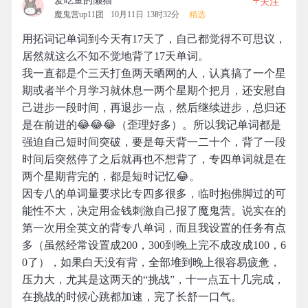
+
爱吃鱼的懒猫
关注
魔鬼营up11团
10月11日 13时32分
精选
用拓词记单词到今天有17天了，自己都觉得不可思议，
居然就这么不知不觉地背了17天单词。
我一直都是个三天打鱼两天晒网的人，认真搞了一个星
期或者半个月学习就休息一两个星期个把月，还安慰自
己进步一段时间，再退步一点，然后继续进步，总归还
是在前进的😂😂😂（歪理好多）。所以我记单词都是
强迫自己短时间突破，要是每天背一二十个，背了一段
时间后突然停了之后就再也不想背了，专四单词就是在
两个星期背完的，都是短时记忆😂。
因专八的单词量要求比专四多很多，临时抱佛脚过的可
能性不大，决定用金钱刺激自己报了魔鬼营。说实在的
第一次用全英文的背专八单词，而且我设置的任务有点
多（虽然经常设置成200，300到晚上完不成改成100，6
0了），如果白天没有背，全部堆到晚上很容易疲惫，
压力大，尤其是这两天的“挑战”，十一点五十几完成，
在挑战的时候心跳都加速，完了长舒一口气。