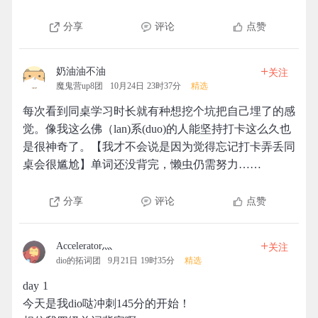
分享
评论
点赞
+
奶油油不油
关注
魔鬼营up8团
10月24日 23时37分
精选
每次看到同桌学习时长就有种想挖个坑把自己埋了的感
觉。像我这么佛（lan)系(duo)的人能坚持打卡这么久也
是很神奇了。【我才不会说是因为觉得忘记打卡弄丢同
桌会很尴尬】单词还没背完，懒虫仍需努力……
分享
评论
点赞
+
Accelerator灬
关注
dio的拓词团
9月21日 19时35分
精选
day 1
今天是我dio哒冲刺145分的开始！