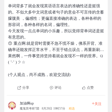
单词背多了就会发现英语语言表达的准确性还是挺强
的。不似大多中文词意或者句子的意会不可言传的含蓄
朦胧美 ，偏感性；更偏直接准确的表达，各种各样的
形容词，各种各样的名词，偏理性。
今天发现一点点单词的小乐趣，所以觉得背单词还是挺
有意思的。
🙃 重点啊:就是背时需要不急不慌不燥，佛系开背。准
确率还能发挥正常水平，不至于错点误点，再重新刷…
果然啊，一件事坚持坚持着就会发现不一样的世界。ପ
( ˘ᵕ˘ ) ੭ ☆
(个人观点，尚不成熟，欢迎交流🙌)
分享
评论
点赞
+
加油啊up
关注
魔鬼营考研7团
8月29日 19时57分
精选