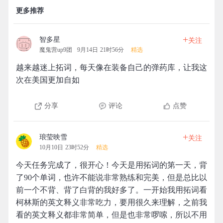
更多推荐
+
智多星
关注
魔鬼营up9团
9月14日 21时56分
精选
越来越迷上拓词，每天像在装备自己的弹药库，让我这
次在美国更加自如
分享
评论
点赞
+
琅莹映雪
关注
10月10日 23时52分
精选
今天任务完成了，很开心！今天是用拓词的第一天，背
了90个单词，也许不能说非常熟练和完美，但是总比以
前一个不背、背了白背的我好多了。一开始我用拓词看
柯林斯的英文释义非常吃力，要用很久来理解，之前我
看的英文释义都非常简单，但是也非常啰嗦，所以不用