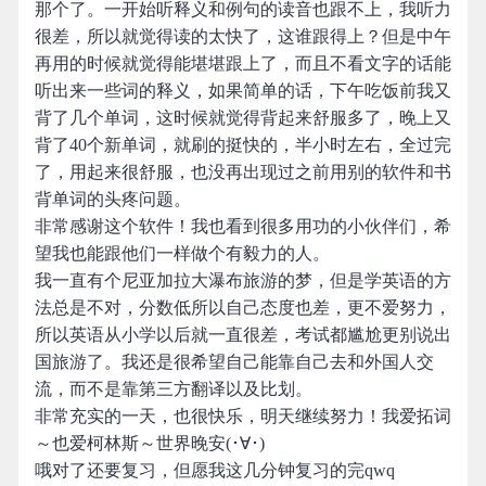
那个了。一开始听释义和例句的读音也跟不上，我听力
很差，所以就觉得读的太快了，这谁跟得上？但是中午
再用的时候就觉得能堪堪跟上了，而且不看文字的话能
听出来一些词的释义，如果简单的话，下午吃饭前我又
背了几个单词，这时候就觉得背起来舒服多了，晚上又
背了40个新单词，就刷的挺快的，半小时左右，全过完
了，用起来很舒服，也没再出现过之前用别的软件和书
背单词的头疼问题。
非常感谢这个软件！我也看到很多用功的小伙伴们，希
望我也能跟他们一样做个有毅力的人。
我一直有个尼亚加拉大瀑布旅游的梦，但是学英语的方
法总是不对，分数低所以自己态度也差，更不爱努力，
所以英语从小学以后就一直很差，考试都尴尬更别说出
国旅游了。我还是很希望自己能靠自己去和外国人交
流，而不是靠第三方翻译以及比划。
非常充实的一天，也很快乐，明天继续努力！我爱拓词
～也爱柯林斯～世界晚安(･∀･)
哦对了还要复习，但愿我这几分钟复习的完qwq