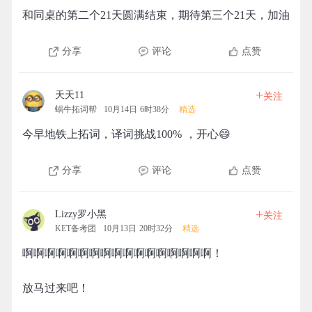
和同桌的第二个21天圆满结束，期待第三个21天，加油
分享
评论
点赞
+
天天11
关注
蜗牛拓词帮
10月14日 6时38分
精选
今早地铁上拓词，译词挑战100% ，开心😄
分享
评论
点赞
+
Lizzy罗小黑
关注
KET备考团
10月13日 20时32分
精选
啊啊啊啊啊啊啊啊啊啊啊啊啊啊啊啊啊！
放马过来吧！