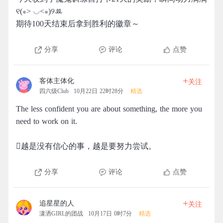
୧(⁎˃ ◡˂⁎)୨ꔛ
期待100天结束后拿到胜利的徽章～
分享
评论
点赞
+
客体主体化
关注
四六级Club
10月22日 22时28分
精选
The less confident you are about something, the more you
need to work on it.
越是没有信心的事，越是要努力尝试。
分享
评论
点赞
+
追星星的人
关注
潇洒GIRL的团战
10月17日 0时7分
精选