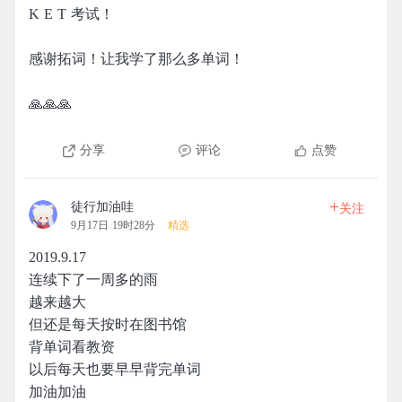
K E T 考试！
感谢拓词！让我学了那么多单词！
🙏🙏🙏
分享
评论
点赞
+
徒行加油哇
关注
9月17日 19时28分
精选
2019.9.17
连续下了一周多的雨
越来越大
但还是每天按时在图书馆
背单词看教资
以后每天也要早早背完单词
加油加油