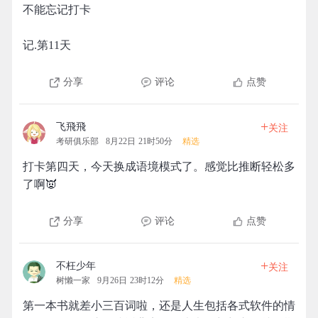
不能忘记打卡
记.第11天
分享
评论
点赞
+
飞飛飛
关注
考研俱乐部
8月22日 21时50分
精选
打卡第四天，今天换成语境模式了。感觉比推断轻松多
了啊👿
分享
评论
点赞
+
不枉少年
关注
树懒一家
9月26日 23时12分
精选
第一本书就差小三百词啦，还是人生包括各式软件的情