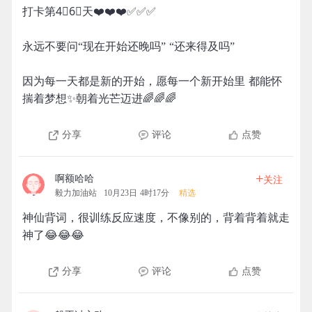
打卡第4⃣️6⃣️天❤️❤️❤️✅✅✅
永远不要问“现在开始还晚吗” “还来得及吗”
因为每一天都是新的开始，愿每一个新开始里 都能怀
揣着梦想✨朝着光芒迈进🌈🌈🌈
分享
评论
点赞
+
啊额哈哈
关注
毅力加油站
10月23日 4时17分
精选
神仙背词，很训练反应速度，不像别的，背着背着就走
神了😂😂😂
分享
评论
点赞