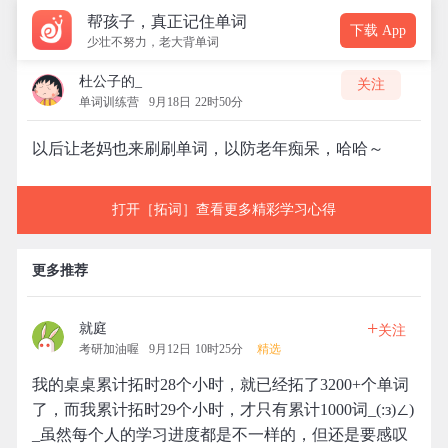
帮孩子，真正记住单词
下载 App
少壮不努力，老大背单词
杜公子的_
关注
单词训练营
9月18日 22时50分
以后让老妈也来刷刷单词，以防老年痴呆，哈哈～
打开［拓词］查看更多精彩学习心得
更多推荐
+
就庭
关注
考研加油喔
9月12日 10时25分
精选
我的桌桌累计拓时28个小时，就已经拓了3200+个单词
了，而我累计拓时29个小时，才只有累计1000词_(:з)∠)
_虽然每个人的学习进度都是不一样的，但还是要感叹