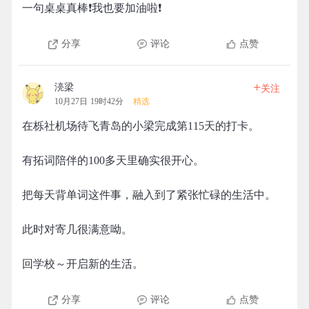
一句桌桌真棒❗我也要加油啦❗
分享
评论
点赞
+
湸梁
关注
10月27日 19时42分
精选
在栎社机场待飞青岛的小梁完成第115天的打卡。
有拓词陪伴的100多天里确实很开心。
把每天背单词这件事，融入到了紧张忙碌的生活中。
此时对寄几很满意呦。
回学校～开启新的生活。
分享
评论
点赞