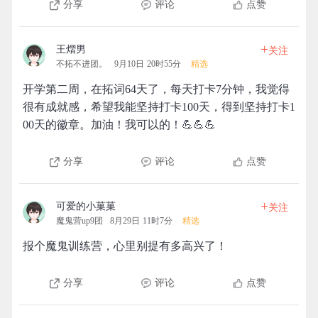
分享
评论
点赞
+
王熠男
关注
不拓不进团。
9月10日 20时55分
精选
开学第二周，在拓词64天了，每天打卡7分钟，我觉得
很有成就感，希望我能坚持打卡100天，得到坚持打卡1
00天的徽章。加油！我可以的！💪💪💪
分享
评论
点赞
+
可爱的小菓菓
关注
魔鬼营up9团
8月29日 11时7分
精选
报个魔鬼训练营，心里别提有多高兴了！
分享
评论
点赞