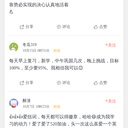
靠势必实现的决心认真地活着
💪
分享
评论
点赞
+
冬瓜319
关注
10月15日 6时51分
精选
每天早上复习，新学，中午巩固几次，晚上挑战，目标
100%，至少要95%。我相信我可以😊
分享
评论
点赞
+
酥潼
关注
10月7日 18时25分
精选
👍👍👍爱括词，每天都可以得徽章，哈哈😄成为我学
习的动力！爱了爱了520加油，头一次这么喜爱一个英