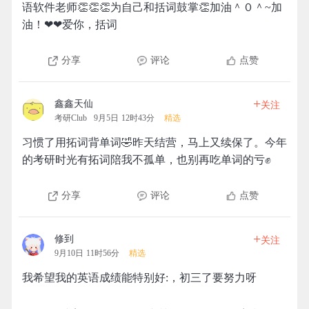
语软件老师👏👏👏为自己和括词鼓掌👏加油＾０＾~加
油！❤❤爱你，括词
分享
评论
点赞
+
鑫鑫天仙
关注
考研Club
9月5日 12时43分
精选
习惯了用拓词背单词🤣昨天结营，马上又续保了。今年
的考研时光有拓词陪我不孤单，也别再吃单词的亏✊
分享
评论
点赞
+
修到
关注
9月10日 11时56分
精选
我希望我的英语成绩能特别好:，初三了要努力呀