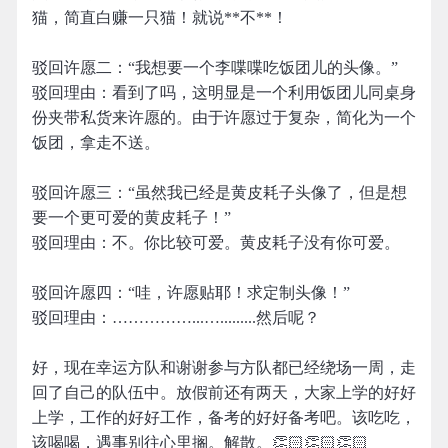
猫，简直白赚一只猫！就说**不**！
驳回许愿二：“我想要一个李喋喋吃饭团儿的头像。”
驳回理由：看到了吗，这明显是一个利用饭团儿同桌身
份夹带私货来许愿的。由于许愿过于复杂，简化为一个
饭团，拿走不送。
驳回许愿三：“虽然我已经是黄皮耗子头像了，但是想
要一个更可爱的黄皮耗子！”
驳回理由：不。你比较可爱。黄皮耗子没有你可爱。
驳回许愿四：“哇，许愿贴耶！求定制头像！”
驳回理由：……………...….........然后呢？
好，现在幸运方队和谢谢参与方队都已经绕场一周，走
回了自己的队伍中。放假前还有两天，大家上学的好好
上学，工作的好好工作，备考的好好备考吧。该吃吃，
该喝喝，遇事别往心里搁。解散。👏🏻👏🏻👏🏻