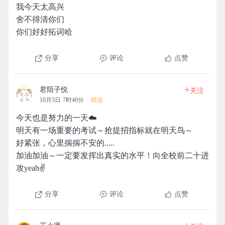
我今天太高兴
舍不得清你们
你们好好拓词哈
分享
评论
点赞
+
君陌子悦
关注
10月5日 7时40分
精选
今天也是努力的一天☁️
明天有一场重要的考试～抢提招指标就在明天鸟～
好紧张，心里揣揣不安的.....
加油加油～一定要发挥出真实的水平！向全校前二十进
攻yeah✌️
分享
评论
点赞