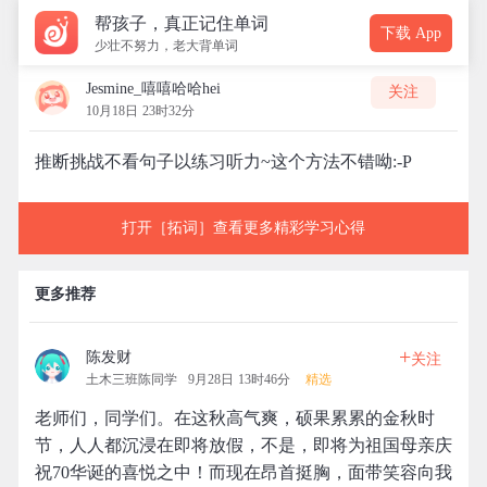
帮孩子，真正记住单词
下载 App
少壮不努力，老大背单词
Jesmine_嘻嘻哈哈hei
关注
10月18日 23时32分
推断挑战不看句子以练习听力~这个方法不错呦:-P
打开［拓词］查看更多精彩学习心得
更多推荐
+
陈发财
关注
土木三班陈同学
9月28日 13时46分
精选
老师们，同学们。在这秋高气爽，硕果累累的金秋时
节，人人都沉浸在即将放假，不是，即将为祖国母亲庆
祝70华诞的喜悦之中！而现在昂首挺胸，面带笑容向我