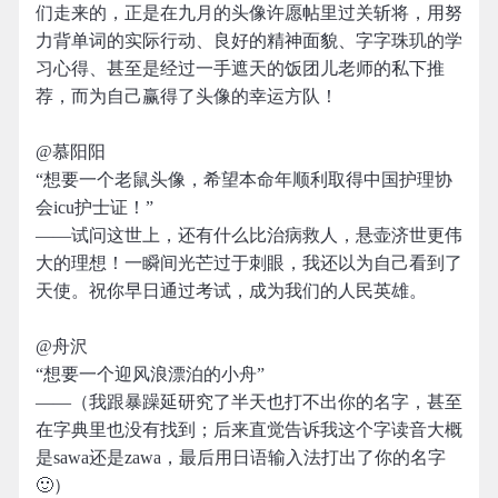
们走来的，正是在九月的头像许愿帖里过关斩将，用努
力背单词的实际行动、良好的精神面貌、字字珠玑的学
习心得、甚至是经过一手遮天的饭团儿老师的私下推
荐，而为自己赢得了头像的幸运方队！
@慕阳阳
“想要一个老鼠头像，希望本命年顺利取得中国护理协
会icu护士证！”
——试问这世上，还有什么比治病救人，悬壶济世更伟
大的理想！一瞬间光芒过于刺眼，我还以为自己看到了
天使。祝你早日通过考试，成为我们的人民英雄。
@舟沢
“想要一个迎风浪漂泊的小舟”
——（我跟暴躁延研究了半天也打不出你的名字，甚至
在字典里也没有找到；后来直觉告诉我这个字读音大概
是sawa还是zawa，最后用日语输入法打出了你的名字
🙂）