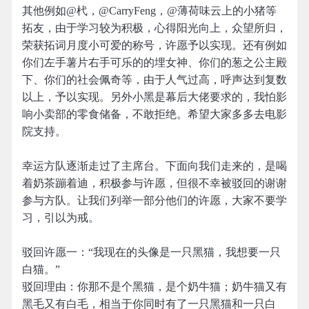
其他例如@杙，@CarryFeng，@薄荷味云上的小猪等
拓友，由于学习较为积极，心得阳光向上，众望所归，
荣获拓词月度小可爱的称号，许愿予以实现。还有例如
你们左手薯片右手可乐的的埋女神、你们的葱之公主殿
下、你们的社会佩奇等，由于人气过高，呼声达到复数
以上，予以实现。另外小黑是幕后大佬要求的，我怕影
响小卖部的零食储备，不敢拒绝。希望大家多多去电影
院支持。
幸运方队逐渐走过了主席台。下面向我们走来的，是喝
着奶茶蹦着迪，积极参与许愿，但很不幸被驳回的谢谢
参与方队。让我们列举一部分他们的许愿，大家不要学
习，引以为戒。
驳回许愿一：“我现在的头像是一只黑猫，我想要一只
白猫。”
驳回理由：你那不是个黑猫，是个奶牛猫；奶牛猫又有
黑毛又有白毛，相当于你同时有了一只黑猫和一只白