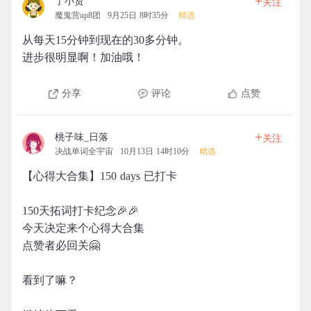
+
丁小贤
关注
魔鬼营up8团
9月25日 8时35分
精选
从每天15分钟到现在的30多分钟。
进步很明显啊！加油哦！
分享
评论
点赞
+
桃子味_日落
关注
决战单词全宇宙
10月13日 14时10分
精选
【心得大合集】150 days 已打卡
150天拓词打卡纪念🎉🎉
今天决定来个心得大合集
点赞者必回关🤗
看到了嘛？