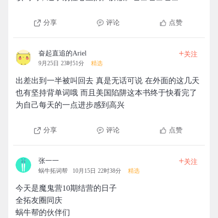
分享
评论
点赞
+
奋起直追的Ariel
关注
9月25日 23时51分
精选
出差出到一半被叫回去 真是无话可说 在外面的这几天
也有坚持背单词哦 而且美国陷阱这本书终于快看完了
为自己每天的一点进步感到高兴
分享
评论
点赞
+
张一一
关注
蜗牛拓词帮
10月15日 22时38分
精选
今天是魔鬼营10期结营的日子
全拓友圈同庆
蜗牛帮的伙伴们