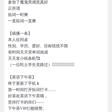
参加了魔鬼营感觉真好
正所谓
拓词一时爽
一直拓词一直爽
【插播一条】
本人征同桌
性别、学历、爱好、目标统统不限
有时间天天背单词就成
天天发小纸条欧🥰
（一位吃土学生党路过）🚶🏻‍♀️🚶🏻‍♀️🚶🏻‍♀️
【英语下午茶】
终于更新了手机📱
第一时间打开拓词打卡……
好喜欢英语下午茶哦，
坚持打卡的你们——
下午茶VIP们都很赞。