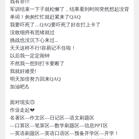
我有罪!!!
军训结束一下子就松懈了，结果看到时间突然想起没背
单词！匆匆忙忙就赶紧来了QAQ
我要吓死了…QAQ要吓死了好在打上卡了
没敢细捋有思绪就过
挑战也没沉下心来过...
天天这样不行!容易记不住啦！
以后我一定定闹钟
不然我一想到打卡要断了
我就好难受!
明天加倍努力回来QAQ
加油吧💪
面对现实🙃
作业走起💔
名著区—作文区—日记区—语文刷题区
—口算区—笔算区—数学刷题区—信息PPT区
—英语刷题区—英语口语区—预备开学区—开学！