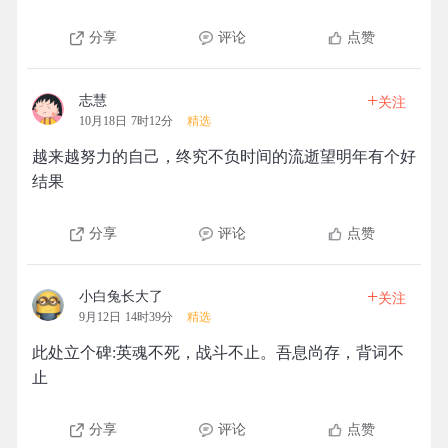
分享
评论
点赞
+
志慧
关注
10月18日 7时12分
精选
越来越努力的自己，终究不负时间的流逝望明年有个好
结果
分享
评论
点赞
+
小白兔长大了
关注
9月12日 14时39分
精选
此处立个碑:英魂不死，战斗不止。吾息尚存，背词不
止
分享
评论
点赞