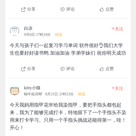
分享
评论
点赞
+
白凉
关注
9月6日 17时24分
精选
今天与孩子们一起复习学习单词 软件很好👌我们大学
生也要好好读书鸭 加油加油 学弟学妹们 祝你明天成功
分享
评论
点赞
+
kitty小猫
关注
蜗牛拓词帮
8月21日 21时23分
精选
今天我妈用指甲花🌸给我染指甲，要把手指头都包起
来，我为了能够完成打卡，特地留下了一个手指头不染
用来打卡学习。只用一个手指头挑战还能得第一，哇！
开心！