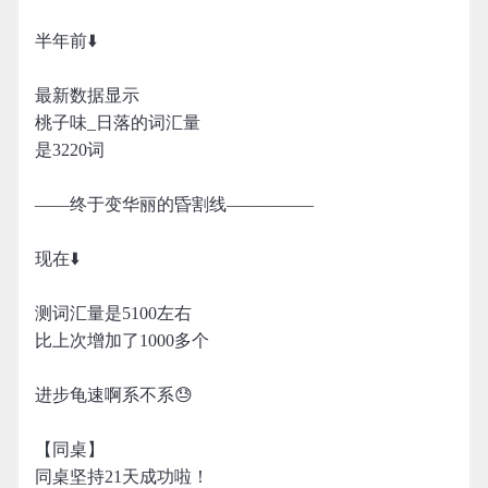
半年前⬇️
最新数据显示
桃子味_日落的词汇量
是3220词
——终于变华丽的昏割线—————
现在⬇️
测词汇量是5100左右
比上次增加了1000多个
进步龟速啊系不系😓
【同桌】
同桌坚持21天成功啦！