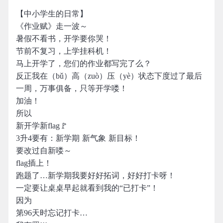
【中小学生的日常】
《作业赋》走一波～
暑假不看书，开学要你哭！
节前不复习，上学挂科机！
马上开学了，您们的作业都写完了么？
反正我在（bǔ）高（zuò）压（yè）状态下度过了最后
一周，万事俱备，只等开学喽！
加油！
所以
新开学新flag🚩
3升4要有：新学期 新气象 新目标！
要改过自新喽～
flag插上！
跑题了…新学期我要好好拓词，好好打卡呀！
一定要让桌桌早起就看到我的“已打卡”！
因为
第96天时忘记打卡…