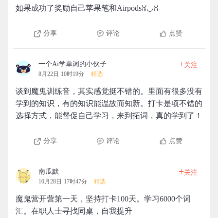
如果成功了奖励自己苹果笔和Airpodsꈍ◡ꈍ
分享
评论
点赞
+
一个Ai学单词的小伙子
关注
8月22日 10时19分
精选
谈到魔鬼训练音，其实感觉挺不错的。里面有很多没有
学到的知识，有的知识能温故而知新。打卡是项不错的
选择方式，能督促自己学习，来到拓词，真的学到了！
分享
评论
点赞
+
南瓜默
关注
10月28日 17时47分
精选
魔鬼营开营第一天，坚持打卡100天。学习6000个词
汇。在职人士寻找同桌，自我提升