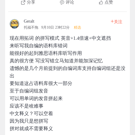
分享
评论
点赞
+
Geralt
关注
托福不拖
9月10日 23时22分
精选
现在用拓词 的拼写模式 英音+1.4倍速+中文遮挡
来听写我自编的语料库错词
能很好的起到雅思语料库听写作用
真的很方便 写没写错立马知道并能加深记忆
遗憾的是几个月前提到的自编词库支持自编词组还是没
出
要知道这占语料库很大一部分
至于自编词组发音
可以用单词的发音拼起来
应该不是啥难事
中文释义？可以空着
因为我只是想拼写
拼对就成不需要释义