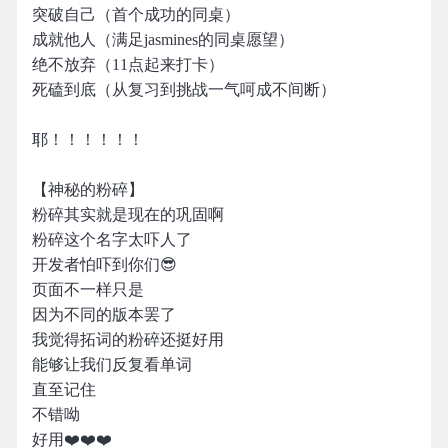
突破自己（首个成功的同桌）
成就他人（满足jasmines的同桌愿望）
绝不放弃（11点起来打卡）
死磕到底（从复习到挑战一气呵成不间断）
耶！！！！！！
【神秘的粉碎】
粉碎其实就是现在的巩固啊
粉碎这个名字太吓人了
开发者怕吓到你们😎
页面不一样只是
因为不同的版本罢了
我觉得拓词的粉碎还挺好用
能够让我们反复看单词
直至记住
不错呦
好用❤️❤️❤️