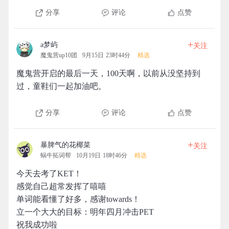
分享
评论
点赞
+
a梦屿
关注
魔鬼营up10团
9月15日 23时44分
精选
魔鬼营开启的最后一天，100天啊，以前从没坚持到
过，童鞋们一起加油吧。
分享
评论
点赞
+
暴脾气的花椰菜
关注
蜗牛拓词帮
10月19日 18时46分
精选
今天去考了KET！
感觉自己超常发挥了嘻嘻
单词能看懂了好多，感谢towards！
立一个大大的目标：明年四月冲击PET
祝我成功啦