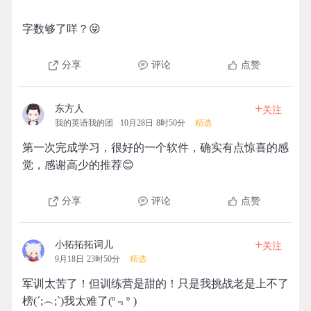
字数够了咩？😜
分享
评论
点赞
+
东方人
关注
我的英语我的团
10月28日 8时50分
精选
第一次完成学习，很好的一个软件，确实有点惊喜的感
觉，感谢高少的推荐😊
分享
评论
点赞
+
小拓拓拓词儿
关注
9月18日 23时50分
精选
军训太苦了！但训练营是甜的！只是我挑战老是上不了
榜(´;︵;`)我太难了(º﹃º )