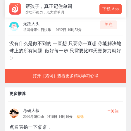
帮孩子，真正记住单词
下载 App
少壮不努力，老大背单词
无敌大头
关注
祖国母亲生日快乐
10月2日 19时53分
没有什么是做不到的 一直想 只要你一直想 你能解决地
球上的所有问题. 做好每一步 只需要比昨天更努力就好
✨
打开［拓词］查看更多精彩学习心得
更多推荐
+
考研大叔
关注
2020考研Club
9月6日 14时16分
精选
点名表扬一下桌桌，