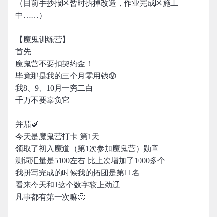
（目前手抄报区暂时拆掉改造，作业完成区施工
中……）
【魔鬼训练营】
首先
魔鬼营不要扣契约金！
毕竟那是我的三个月零用钱😟…
我8、9、10月一穷二白
千万不要辜负它
并茄🍆
今天是魔鬼营打卡 第1天
领取了初入魔道（第1次参加魔鬼营）勋章
测词汇量是5100左右 比上次增加了1000多个
我拼写完成的时候我的拓团是第11名
看来今天和1这个数字较上劲辽
凡事都有第一次嘛🙂