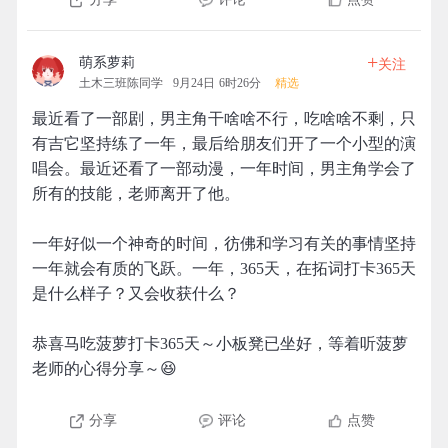
+
萌系萝莉
关注
土木三班陈同学
9月24日 6时26分
精选
最近看了一部剧，男主角干啥啥不行，吃啥啥不剩，只
有吉它坚持练了一年，最后给朋友们开了一个小型的演
唱会。最近还看了一部动漫，一年时间，男主角学会了
所有的技能，老师离开了他。
一年好似一个神奇的时间，彷佛和学习有关的事情坚持
一年就会有质的飞跃。一年，365天，在拓词打卡365天
是什么样子？又会收获什么？
恭喜马吃菠萝打卡365天～小板凳已坐好，等着听菠萝
老师的心得分享～😆
分享
评论
点赞