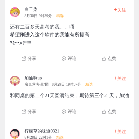
+
白千染
关注
8月30日 9时39分
精选
还有二百多天高考的我。。唔
希望刚进入这个软件的我能有所提高
٩(•̤̀ᵕ•̤́๑)ᵒᵏᵎᵎᵎᵎ
分享
评论
点赞
+
加油啊up
关注
魔鬼营考研7团
8月29日 19时57分
精选
和同桌的第二个21天圆满结束，期待第三个21天，加油
分享
评论
点赞
+
柠檬草的味道0321
关注
8月28日 22时1分
精选