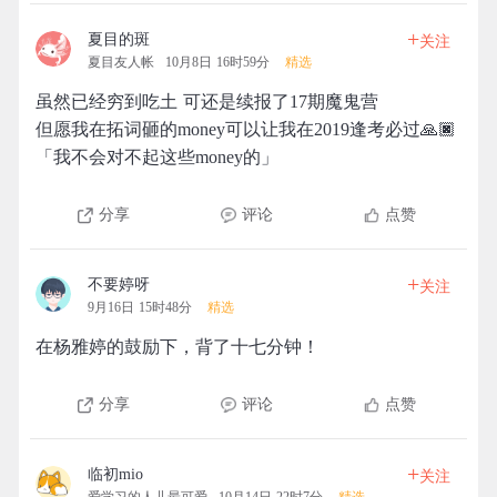
+
夏目的斑
关注
夏目友人帐
10月8日 16时59分
精选
虽然已经穷到吃土 可还是续报了17期魔鬼营
但愿我在拓词砸的money可以让我在2019逢考必过🙏🏿
「我不会对不起这些money的」
分享
评论
点赞
+
不要婷呀
关注
9月16日 15时48分
精选
在杨雅婷的鼓励下，背了十七分钟！
分享
评论
点赞
+
临初mio
关注