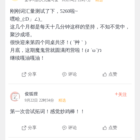
爱学习的人儿最可爱
10月14日 22时7分
精选
刚刚词汇量测试了下，5260啦~
嘿哈_(:D」∠)_
这几个月都是每天十几分钟这样的坚持，不知不觉中，
聚沙成塔。
很快迎来第四个同桌共济！( ´艸｀)
月底，这期魔鬼营就圆满闭营啦！(ง ˙ω˙)ว
继续嘎油嘎油！
分享
评论
点赞
+
俊狐狸
关注
9月22日 22时34分
精选
第一次尝试拓词！感觉炒鸡棒！！
分享
评论
点赞