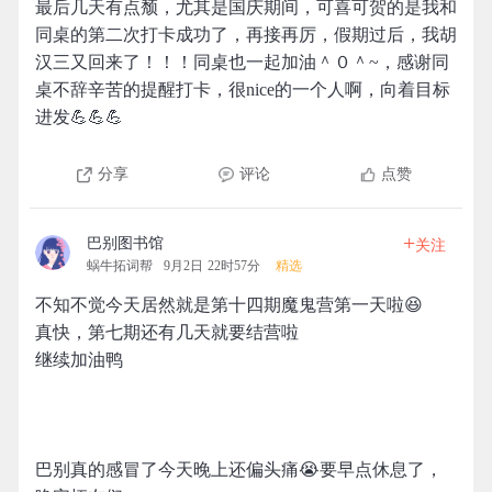
最后几天有点颓，尤其是国庆期间，可喜可贺的是我和
同桌的第二次打卡成功了，再接再厉，假期过后，我胡
汉三又回来了！！！同桌也一起加油＾０＾~，感谢同
桌不辞辛苦的提醒打卡，很nice的一个人啊，向着目标
进发💪💪💪
分享
评论
点赞
+
巴别图书馆
关注
蜗牛拓词帮
9月2日 22时57分
精选
不知不觉今天居然就是第十四期魔鬼营第一天啦😆
真快，第七期还有几天就要结营啦
继续加油鸭
巴别真的感冒了今天晚上还偏头痛😭要早点休息了，