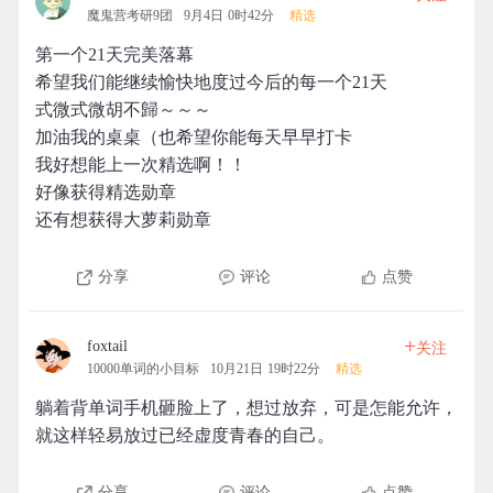
魔鬼营考研9团
9月4日 0时42分
精选
第一个21天完美落幕
希望我们能继续愉快地度过今后的每一个21天
式微式微胡不歸～～～
加油我的桌桌（也希望你能每天早早打卡
我好想能上一次精选啊！！
好像获得精选勋章
还有想获得大萝莉勋章
分享
评论
点赞
+
foxtail
关注
10000单词的小目标
10月21日 19时22分
精选
躺着背单词手机砸脸上了，想过放弃，可是怎能允许，
就这样轻易放过已经虚度青春的自己。
分享
评论
点赞