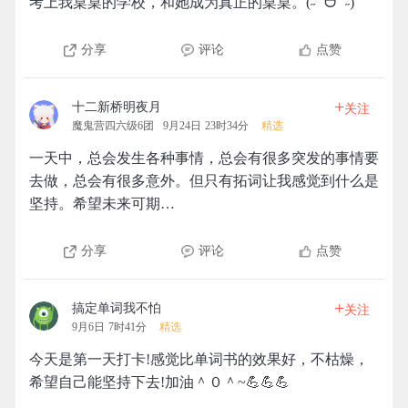
考上我桌桌的学校，和她成为真正的桌桌。(˶˚ ᗨ ˚˶)
分享
评论
点赞
+
十二新桥明夜月
关注
魔鬼营四六级6团
9月24日 23时34分
精选
一天中，总会发生各种事情，总会有很多突发的事情要
去做，总会有很多意外。但只有拓词让我感觉到什么是
坚持。希望未来可期…
分享
评论
点赞
+
搞定单词我不怕
关注
9月6日 7时41分
精选
今天是第一天打卡!感觉比单词书的效果好，不枯燥，
希望自己能坚持下去!加油＾０＾~💪💪💪