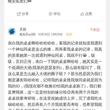
晚安拓友们💤
分享
评论
点赞
+
天份
关注
魔鬼营up9团
10月26日 12时28分
精选
表白我的桌桌啊哈哈哈哈哈，看我的记录就知道我遇到
一个神仙同桌是这么的难，而再看我桌桌的记录，我真
的羡慕她第一次就遇到神仙同桌，我就不行😭，咳
咳，言归正传，表白一下我的桌桌啊哈哈，她其实是一
个低调的大佬(我菜的瑟瑟发抖)，那么就有疑问了，我
这么菜是怎么融入大佬的圈子呢？？那当然是因为我们
都是谦友啦哈哈哈，记得我的桌桌挑我做同桌就是因为
我的ID，(我现在都不敢换ID怕我的桌桌跑了)，我们都
是摩羯座，这一定是特别的缘分啦😊再有两个月我的
桌桌就要考研啦，在这里祝她成功上岸，完了请我吃火
锅哈哈哈。然后再有八个月我就要高考啦，也希望我能