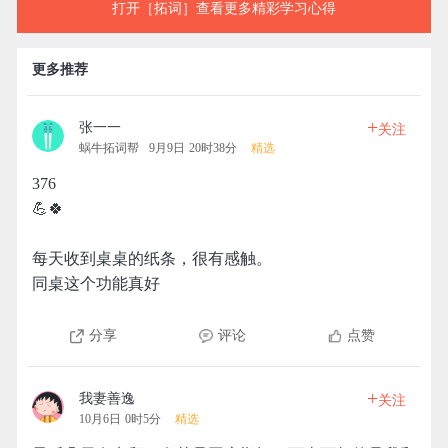
打开［拓词］查看更多精彩学习心得
更多推荐
+
张一一
关注
蜗牛拓词帮
9月9日 20时38分
精选
376
💪🍀
每天收到桌桌的纸条，很有感触。
同桌这个功能真好
分享
评论
点赞
+
我妻善逸
关注
10月6日 0时5分
精选