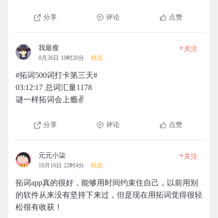
分享
评论
点赞
+
我最瘦
关注
8月26日 19时20分
精选
#拓词500词打卡第三天#
03:12:17 总词汇量1178
谜一样拓词会上瘾✌️
分享
评论
点赞
+
元元小柒
关注
10月16日 22时4分
精选
拓词app真的很好，能够用时间约束住自己，以前用别
的软件从来没有坚持下来过，但是现在用拓词觉得很轻
松很有收获！