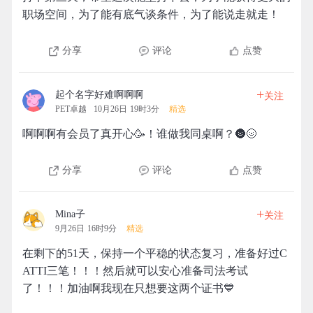
职场空间，为了能有底气谈条件，为了能说走就走！
分享
评论
点赞
+
起个名字好难啊啊啊
关注
PET卓越
10月26日 19时3分
精选
啊啊啊有会员了真开心🥳！谁做我同桌啊？🌚🌝
分享
评论
点赞
+
Mina子
关注
9月26日 16时9分
精选
在剩下的51天，保持一个平稳的状态复习，准备好过C
ATTI三笔！！！然后就可以安心准备司法考试
了！！！加油啊我现在只想要这两个证书💙