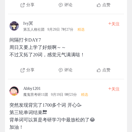
分享
评论
点赞
+
Ivy冥
关注
第五人格社团
9月29日 7时27分
精选
间隔打卡DAY7
周日又要上学了好烦啊～～
不过又拓了20词，感觉元气满满哒！
分享
评论
点赞
+
Abby1201
关注
魔鬼营考研11团
9月19日 9时23分
精选
突然发现背完了1700多个词 开心🥳
第三轮单词结束🔚
背单词可以算是考研学习中最放松的了😂
加油！