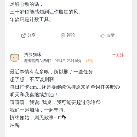
足够心动的话，
三十岁也能感知到让你脸红的风。
年龄只是计数工具。
分享
评论
点赞
+
捂脸猫咪
关注
魔鬼营四六级6团
9月4日 23时16分
精选
最近事情有点多唉，所以删了一些任务
想了想，不应该删啊
每日打卡erm…还是要继续保持原来的单词任务吧🙃
明天和我桌继续加油！
嘻嘻嘻，我说: 我桌，我可能要超过你咯😏
我们一起加油，一起坚持。
慎终如始，则无败事~🚩👣
冲鸭！