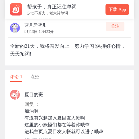
帮孩子，真正记住单词
下载 App
少壮不努力，老大背单词
蓝月牙湾儿
关注
9月13日 19时23分
全新的21天，我将奋发向上，努力学习!保持好心情，
天天拓词!
评论 1
点赞
夏目的斑
回复 ：
加油啊
有没有兴趣加入夏目友人帐啊
这里的小妖怪们都在等着你哦🙊