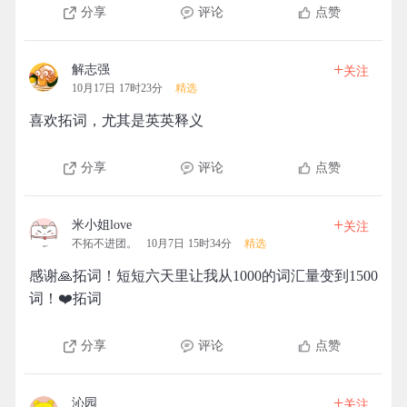
分享
评论
点赞
+
解志强
关注
10月17日 17时23分
精选
喜欢拓词，尤其是英英释义
分享
评论
点赞
+
米小姐love
关注
不拓不进团。
10月7日 15时34分
精选
感谢🙏拓词！短短六天里让我从1000的词汇量变到1500
词！❤️拓词
分享
评论
点赞
+
沁园
关注