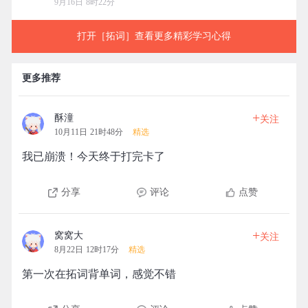
9月16日 8时22分
打开［拓词］查看更多精彩学习心得
更多推荐
+
酥潼
关注
10月11日 21时48分
精选
我已崩溃！今天终于打完卡了
分享
评论
点赞
+
窝窝大
关注
8月22日 12时17分
精选
第一次在拓词背单词，感觉不错