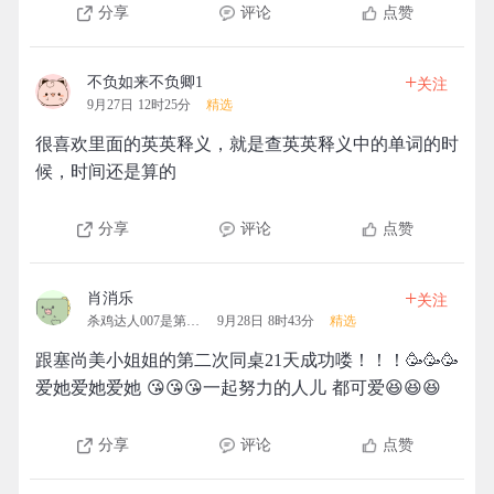
分享
评论
点赞
+
不负如来不负卿1
关注
9月27日 12时25分
精选
很喜欢里面的英英释义，就是查英英释义中的单词的时
候，时间还是算的
分享
评论
点赞
+
肖消乐
关注
杀鸡达人007是第一名的团
9月28日 8时43分
精选
跟塞尚美小姐姐的第二次同桌21天成功喽！！！🥳🥳🥳
爱她爱她爱她 😘😘😘一起努力的人儿 都可爱😆😆😆
分享
评论
点赞