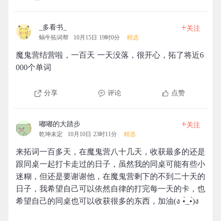
+
_多看书_
关注
蜗牛拓词帮
10月15日 19时0分
精选
魔鬼营结营啦，一百天 一天没落，很开心，拓了将近6
000个单词
分享
评论
点赞
+
嘟嘟的大踏步
关注
乾坤未定
10月10日 23时11分
精选
来拓词一百多天，在魔鬼营八十几天，收获最多的还是
跟同桌一起打卡走过的日子，虽然我的同桌可能有些小
迷糊，但还是要谢谢他，在魔鬼营剩下的不到二十天的
日子，我希望自己可以依然自律的打完每一天的卡，也
希望自己的同桌也可以收获很多的东西，加油(ง •̀_•́)ง