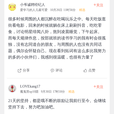
+
小爷诚聘经纪人
关注
爱学习的人儿最可爱
10月26日 11时56分
精选
很多时候周围的人都沉醉在吃喝玩乐之中。每天吃饭逛
街看电影，回来的时候就躺在床上刷刷抖音，吃吃零
食，讨论明星绯闻八卦，熬到凌晨睡觉，下午起床。
而每天规律作息，按部就班的读书学习的我有时会很孤
独，没有志同道合的朋友，与周围的人也没有共同话
题，偶尔会怀疑自己。现在看到拓词有这么多比我努力
的多的小伙伴们，我感到很温暖，也很有力量了
分享
评论
点赞
+
LOVEkang17
关注
魔鬼营up10团
9月30日 17时18分
精选
21天的坚持，都是哦不断的鼓励让我前行至今。会继续
坚持下去，努力吧加油吧。