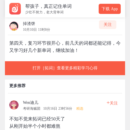
帮孩子，真正记住单词
下载 App
少壮不努力，老大背单词
掉渣饼
关注
10月10日 11时8分
第四天，复习环节很开心，前几天的词都还能记得，今
又学习好几个新单词，继续加油！
打开［拓词］查看更多精彩学习心得
更多推荐
+
Wen迪儿
关注
考研海贼团
10月16日 23时56分
精选
不知不觉来拓词已经50天了
从刚开始半个小时都难熬