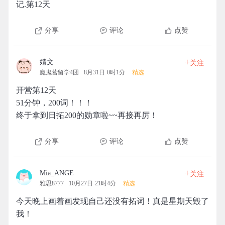
记.第12天
分享
评论
点赞
+
婧文
关注
魔鬼营留学4团
8月31日 0时1分
精选
开营第12天
51分钟，200词！！！
终于拿到日拓200的勋章啦~~再接再厉！
分享
评论
点赞
+
Mia_ANGE
关注
雅思8777
10月27日 21时4分
精选
今天晚上画着画发现自己还没有拓词！真是星期天毁了
我！