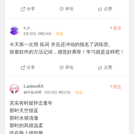
分享
评论
点赞
+
e_o
关注
8月29日 18时24分
精选
今天第一次用 拓词 并且还冲动的报名了训练营。
按着软件的方法记词，感觉好累呀！学习就是这样吧！
分享
评论
点赞
+
LambertRX
关注
蜗牛拓词帮
9月10日 0时25分
精选
其实有时挺怀念童年
那时天空很蓝
那时水很清澈
那时的风很温柔
吹在脸上很舒服