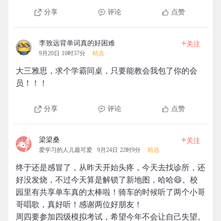
分享
评论
点赞
+
李致远背单词真的好困难
关注
9月20日 10时37分
精选
大三雅思，求个学霸同桌，只要能教会我包了你的会
员！！！
分享
评论
点赞
+
梁梁桑
关注
爱学习的人儿最可爱
9月24日 22时9分
精选
终于还是感冒了，从昨天开始头疼，今天去找诊所，还
好没发烧，不过今天算是解锁了新地图，哈哈😄。校
园里有共享单车真的太棒啦！骑车的时候听了两个小哥
哥唱歌，真好听！感谢两位好朋友！
周四要参加四级模拟考试，希望今年不会让自己失望。