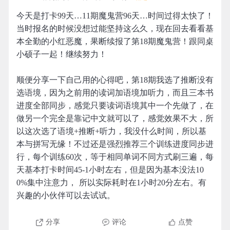
今天是打卡99天…11期魔鬼营96天…时间过得太快了！
当时报名的时候没想过能坚持这么久，现在回去看看基
本全勤的小红恶魔，果断续报了第18期魔鬼营！跟同桌
小硕子一起！继续努力！
顺便分享一下自己用的心得吧，第18期我选了推断没有
选语境，因为之前用的读词加语境加听力，而且三本书
进度全部同步，感觉只要读词语境其中一个先做了，在
做另一个完全是靠记中文就可以了，感觉效果不大，所
以这次选了语境+推断+听力，我没什么时间，所以基
本与拼写无缘！不过还是强烈推荐三个训练进度同步进
行，每个训练60次，等于相同单词不同方式刷三遍，每
天基本打卡时间45-1小时左右，但是因为基本没法10
0%集中注意力， 所以实际耗时在1小时20分左右。有
兴趣的小伙伴可以去试试。
分享
评论
点赞