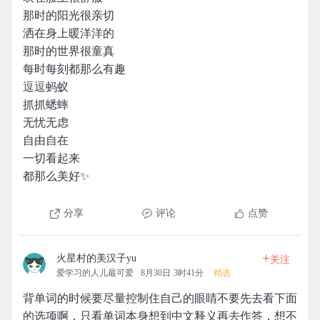
那时的阳光很亲切
洒在身上暖洋洋的
那时的世界很童真
每时每刻都那么有趣
逗逗蚂蚁
抓抓蟋蟀
无忧无虑
自由自在
一切看起来
都那么美好✨
分享
评论
点赞
+
火星村的美汉子yu
关注
爱学习的人儿最可爱
8月30日 3时41分
精选
背单词的时候要尽量控制住自己的眼睛不要先去看下面
的选项啊，只看单词本身想到中文释义再去作答，想不