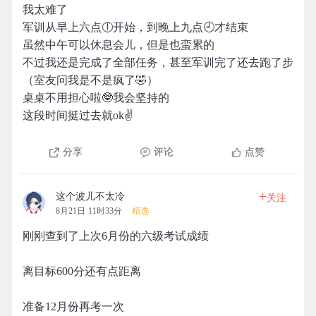
我太难了
军训从早上六点🕕开始，到晚上九点🕘才结束
虽然中午可以休息会儿，但是也蛮累的
不过我还是完成了全部任务，甚至军训完了还去跑了步
（室友问我是不是疯了🤣）
桌桌不用担心啦🤓我会坚持的
这段时间挺过去就ok✌
分享
评论
点赞
+
这个波儿不太冷
关注
8月21日 11时33分
精选
刚刚查到了上次6月份的六级考试成绩
离目标600分还有点距离
准备12月份再考一次