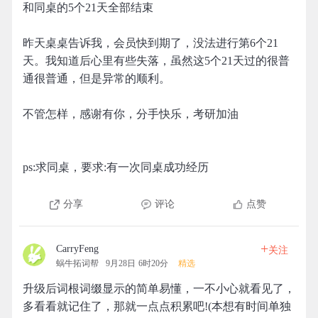
和同桌的5个21天全部结束
昨天桌桌告诉我，会员快到期了，没法进行第6个21
天。我知道后心里有些失落，虽然这5个21天过的很普
通很普通，但是异常的顺利。
不管怎样，感谢有你，分手快乐，考研加油
ps:求同桌，要求:有一次同桌成功经历
分享
评论
点赞
+
CarryFeng
关注
蜗牛拓词帮
9月28日 6时20分
精选
升级后词根词缀显示的简单易懂，一不小心就看见了，
多看看就记住了，那就一点点积累吧!(本想有时间单独