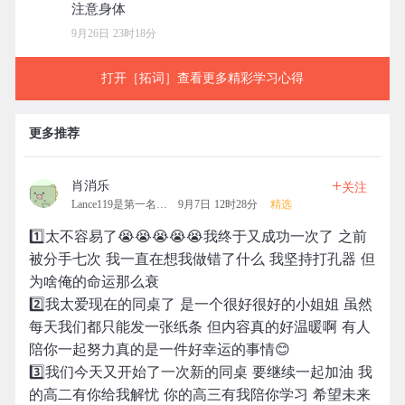
9月26日 23时18分
打开［拓词］查看更多精彩学习心得
更多推荐
+
肖消乐
关注
Lance119是第一名的拓团
9月7日 12时28分
精选
1️⃣太不容易了😭😭😭😭😭我终于又成功一次了 之前
被分手七次 我一直在想我做错了什么 我坚持打孔器 但
为啥俺的命运那么衰
2️⃣我太爱现在的同桌了 是一个很好很好的小姐姐 虽然
每天我们都只能发一张纸条 但内容真的好温暖啊 有人
陪你一起努力真的是一件好幸运的事情😊
3️⃣我们今天又开始了一次新的同桌 要继续一起加油 我
的高二有你给我解忧 你的高三有我陪你学习 希望未来