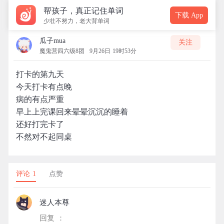
帮孩子，真正记住单词
下载 App
少壮不努力，老大背单词
瓜子mua
关注
魔鬼营四六级8团
9月26日 19时53分
打卡的第九天
今天打卡有点晚
病的有点严重
早上上完课回来晕晕沉沉的睡着
还好打完卡了
不然对不起同桌
评论 1
点赞
迷人本尊
回复 ：