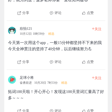
分享
评论
点赞
+
欣怡121
关注
10月12日 18时39分
精选
今天第一次用这个app，一般15分钟都坚持不下来的我
今天全神贯注的坚持了40分钟，以后继续努力💪
分享
评论
点赞
+
足球小将
关注
奋勇前进
10月20日 7时33分
精选
拓词100天啦！开心开心！发现这100天里词汇量高了好
多～～～
分享
评论
点赞