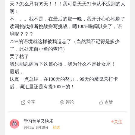
天？怎么只有99天！！！我可是天天打卡从不迟到的人
啊！
不。。。我不是，在最后的那一晚，我开开心心地刷了
读词挑战推断挑战拼写挑战，嗯100%啦阔以关了，语
境呢？？？
75%的语境就这样被我遗忘了（当然我不记得是多少
了，此处来自小兔的查询）
哭了枯了
我只能忍痛写下这篇心得，我为什么不是处女座！
最后，
认真一点总结，在100天的努力，99天的魔鬼营打卡
后，词汇量还是有提1000+的！
分享
评论
点赞
+
学习简单又快乐
关注
9月1日 8时10分
精选