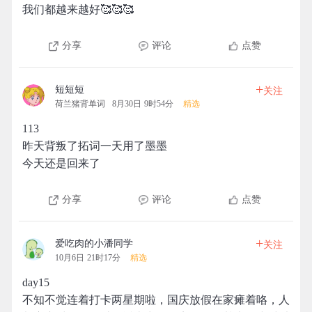
我们都越来越好🥰🥰🥰
分享
评论
点赞
+
短短短
关注
荷兰猪背单词
8月30日 9时54分
精选
113
昨天背叛了拓词一天用了墨墨
今天还是回来了
分享
评论
点赞
+
爱吃肉的小潘同学
关注
10月6日 21时17分
精选
day15
不知不觉连着打卡两星期啦，国庆放假在家瘫着咯，人