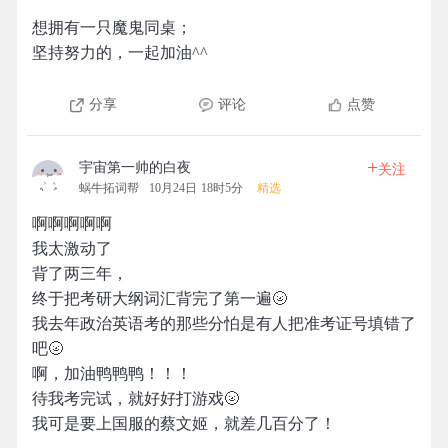
想拥有一只魔鬼同桌；
坚持努力的，一起加油^^
分享
评论
点赞
+
宇宙第一帅的白夜
关注
蜗牛拓词帮
10月24日 18时5分
精选
啊啊啊啊啊
我太激动了
背了两三年，
终于把考研大纲词汇背完了第一遍🌝
我去年政治英语考的那些分怕是有人把准考证号填错了
吧🌝
啊，加油鸭鸭鸭！！！
待我考完试，就好好打游戏🌝
我可是要上国服的蔡文姬，就差几百分了！