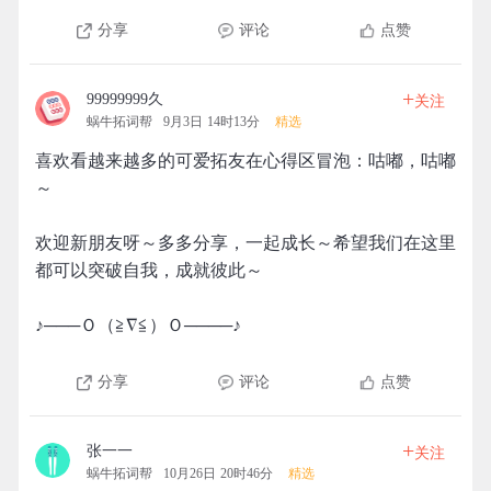
分享
评论
点赞
+
99999999久
关注
蜗牛拓词帮
9月3日 14时13分
精选
喜欢看越来越多的可爱拓友在心得区冒泡：咕嘟，咕嘟
～
欢迎新朋友呀～多多分享，一起成长～希望我们在这里
都可以突破自我，成就彼此～
♪───Ｏ（≧∇≦）Ｏ────♪
分享
评论
点赞
+
张一一
关注
蜗牛拓词帮
10月26日 20时46分
精选