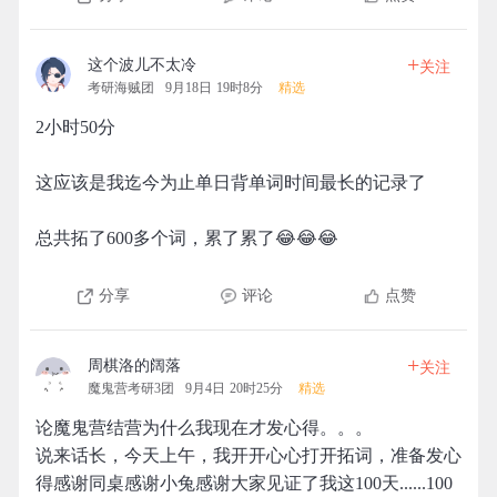
+
这个波儿不太冷
关注
考研海贼团
9月18日 19时8分
精选
2小时50分
这应该是我迄今为止单日背单词时间最长的记录了
总共拓了600多个词，累了累了😂😂😂
分享
评论
点赞
+
周棋洛的阔落
关注
魔鬼营考研3团
9月4日 20时25分
精选
论魔鬼营结营为什么我现在才发心得。。。
说来话长，今天上午，我开开心心打开拓词，准备发心
得感谢同桌感谢小兔感谢大家见证了我这100天......100