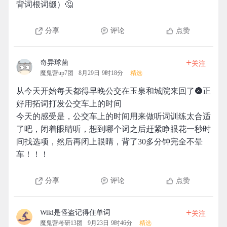
背词根词缀）🤔
分享
评论
点赞
+
奇异球菌
关注
魔鬼营up7团
8月29日 9时18分
精选
从今天开始每天都得早晚公交在玉泉和城院来回了🌚正
好用拓词打发公交车上的时间
今天的感受是，公交车上的时间用来做听词训练太合适
了吧，闭着眼睛听，想到哪个词之后赶紧睁眼花一秒时
间找选项，然后再闭上眼睛，背了30多分钟完全不晕
车！！！
分享
评论
点赞
+
Wiki是怪盗记得住单词
关注
魔鬼营考研13团
9月23日 9时46分
精选