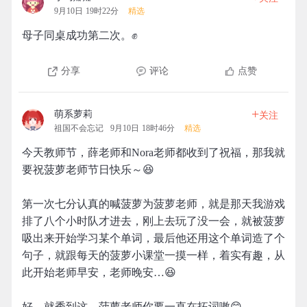
9月10日 19时22分
精选
母子同桌成功第二次。✊
分享
评论
点赞
+
萌系萝莉
关注
祖国不会忘记
9月10日 18时46分
精选
今天教师节，薛老师和Nora老师都收到了祝福，那我就
要祝菠萝老师节日快乐～😆
第一次七分认真的喊菠萝为菠萝老师，就是那天我游戏
排了八个小时队才进去，刚上去玩了没一会，就被菠萝
吸出来开始学习某个单词，最后他还用这个单词造了个
句子，就跟每天的菠萝小课堂一摸一样，着实有趣，从
此开始老师早安，老师晚安…😆
好，就秀到这，菠萝老师你要一直在拓词嗷😊