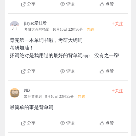
分享
评论
点赞
+
jiayao爱佳肴
关注
考研大叔的拓团
10月16日 22时36分
精选
背完第一本单词书啦，考研大纲词
考研加油！
拓词绝对是我用过的最好的背单词app，没有之一😽
分享
评论
点赞
+
NB
关注
加油背单词
9月10日 23时35分
精选
最简单的事是背单词
分享
评论
点赞