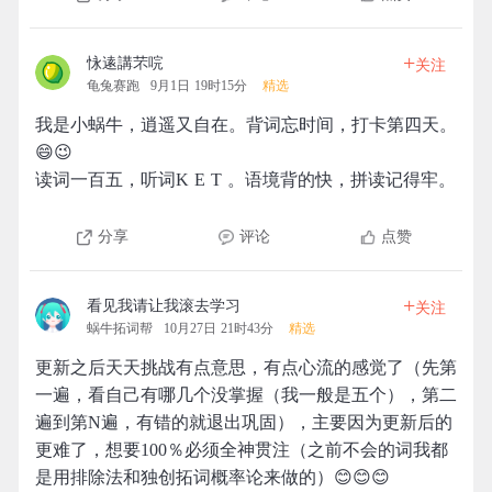
+
怺逺講芣唍
关注
龟兔赛跑
9月1日 19时15分
精选
我是小蜗牛，逍遥又自在。背词忘时间，打卡第四天。
😄😉
读词一百五，听词K E T 。语境背的快，拼读记得牢。
分享
评论
点赞
+
看见我请让我滚去学习
关注
蜗牛拓词帮
10月27日 21时43分
精选
更新之后天天挑战有点意思，有点心流的感觉了（先第
一遍，看自己有哪几个没掌握（我一般是五个），第二
遍到第N遍，有错的就退出巩固），主要因为更新后的
更难了，想要100％必须全神贯注（之前不会的词我都
是用排除法和独创拓词概率论来做的）😊😊😊