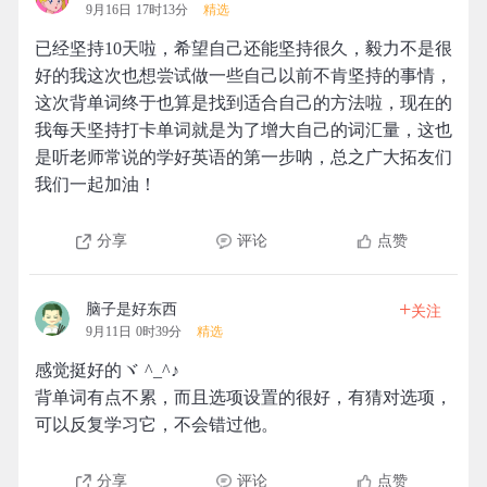
9月16日 17时13分
精选
已经坚持10天啦，希望自己还能坚持很久，毅力不是很
好的我这次也想尝试做一些自己以前不肯坚持的事情，
这次背单词终于也算是找到适合自己的方法啦，现在的
我每天坚持打卡单词就是为了增大自己的词汇量，这也
是听老师常说的学好英语的第一步呐，总之广大拓友们
我们一起加油！
分享
评论
点赞
+
脑子是好东西
关注
9月11日 0时39分
精选
感觉挺好的ヾ ^_^♪
背单词有点不累，而且选项设置的很好，有猜对选项，
可以反复学习它，不会错过他。
分享
评论
点赞