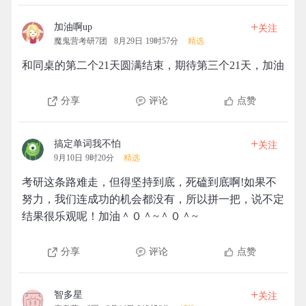
+
加油啊up
关注
魔鬼营考研7团
8月29日 19时57分
精选
和同桌的第二个21天圆满结束，期待第三个21天，加油
分享
评论
点赞
+
搞定单词我不怕
关注
9月10日 9时20分
精选
考研这条路难走，但得坚持到底，死磕到底啊!如果不
努力，我们连成功的机会都没有，所以拼一把，说不定
结果很乐观呢！加油＾０＾~＾０＾~
分享
评论
点赞
+
智多星
关注