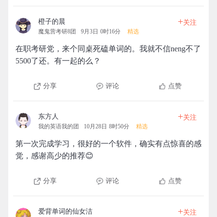
+
橙子的晨
关注
魔鬼营考研8团
9月3日 0时16分
精选
在职考研党，来个同桌死磕单词的。我就不信neng不了
5500了还。有一起的么？
分享
评论
点赞
+
东方人
关注
我的英语我的团
10月28日 8时50分
精选
第一次完成学习，很好的一个软件，确实有点惊喜的感
觉，感谢高少的推荐😊
分享
评论
点赞
+
爱背单词的仙女洁
关注