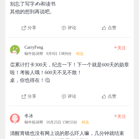
别忘了写字✍和读书
其他的想到再说吧。
分享
评论
点赞
+
CarryFeng
关注
蜗牛拓词帮
9月9日 15时8分
精选
👏累计打卡300天，纪念一下！下一个就是600天的勋章
啦！考验人哦！600天不见不散！
桌，你也得在！🤔
分享
评论
点赞
+
冬冰
关注
蜗牛拓词帮
10月25日 15时33分
精选
清醒胃镜也没有网上说的那么吓人嘛，几分钟就结束