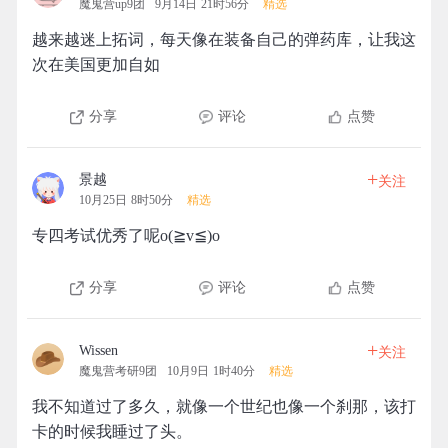
魔鬼营up9团
9月14日 21时56分
精选
越来越迷上拓词，每天像在装备自己的弹药库，让我这
次在美国更加自如
分享
评论
点赞
+
景越
关注
10月25日 8时50分
精选
专四考试优秀了呢o(≧v≦)o
分享
评论
点赞
+
Wissen
关注
魔鬼营考研9团
10月9日 1时40分
精选
我不知道过了多久，就像一个世纪也像一个刹那，该打
卡的时候我睡过了头。