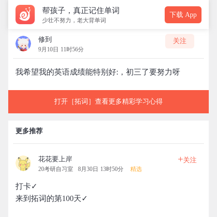
帮孩子，真正记住单词
下载 App
少壮不努力，老大背单词
修到
关注
9月10日 11时56分
我希望我的英语成绩能特别好:，初三了要努力呀
打开［拓词］查看更多精彩学习心得
更多推荐
+
花花要上岸
关注
20考研自习室
8月30日 13时50分
精选
打卡✓
来到拓词的第100天✓