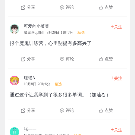
分享
评论
点赞
+
可爱的小菓菓
关注
魔鬼营up9团
8月29日 11时7分
精选
报个魔鬼训练营，心里别提有多高兴了！
分享
评论
点赞
+
瑶瑶A
关注
10月8日 20时6分
精选
通过这个让我学到了很多很多单词。（加油💪）
分享
评论
点赞
+
张一一
关注