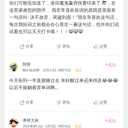
你们可能也知道了，迷你魔鬼赢营快要结束了 🔚，在
这里谢谢您的陪伴， 我非常喜欢拓词的原因是里面有
一句话叫: 决不放弃，死磕到底！”我非常喜欢这句话，
每次我拓词之前都会在心里念一遍这句话，也许你们试
试看也可以天天打卡哦！！！😸😸😸
分享
评论
点赞
+
阿剪
关注
蜗牛拓词帮
10月23日 20时55分
精选
今天拓到一半直接睡过去 幸好醒过来还来得及😂😂😂
以后不能躺着背单词啊...
分享
评论
点赞
+
考研大叔
关注
2020考研Club
9月6日 14时16分
精选