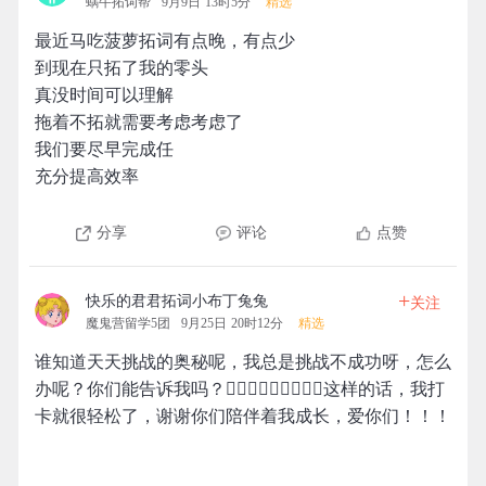
蜗牛拓词帮
9月9日 13时5分
精选
最近马吃菠萝拓词有点晚，有点少
到现在只拓了我的零头
真没时间可以理解
拖着不拓就需要考虑考虑了
我们要尽早完成任
充分提高效率
分享
评论
点赞
+
快乐的君君拓词小布丁兔兔
关注
魔鬼营留学5团
9月25日 20时12分
精选
谁知道天天挑战的奥秘呢，我总是挑战不成功呀，怎么
办呢？你们能告诉我吗？🤷🏼‍♀️🤷🏼‍♀️🤷🏼‍♀️这样的话，我打
卡就很轻松了，谢谢你们陪伴着我成长，爱你们！！！