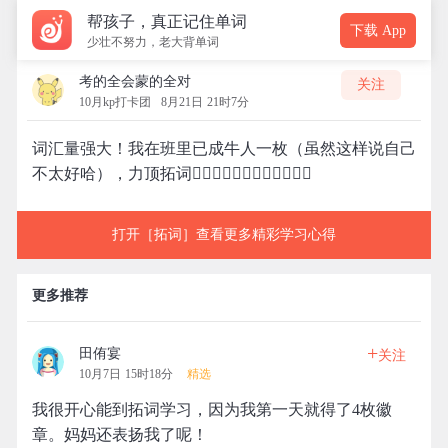
帮孩子，真正记住单词
下载 App
少壮不努力，老大背单词
考的全会蒙的全对
关注
10月kp打卡团
8月21日 21时7分
词汇量强大！我在班里已成牛人一枚（虽然这样说自己
不太好哈），力顶拓词👍🏻👍🏻👍🏻👍🏻👍🏻👍🏻
打开［拓词］查看更多精彩学习心得
更多推荐
+
田侑宴
关注
10月7日 15时18分
精选
我很开心能到拓词学习，因为我第一天就得了4枚徽
章。妈妈还表扬我了呢！