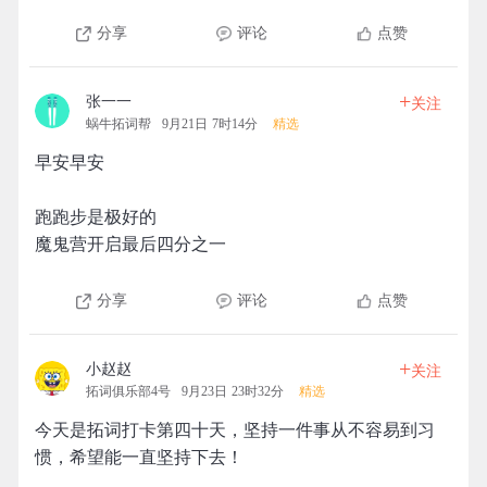
分享
评论
点赞
+
张一一
关注
蜗牛拓词帮
9月21日 7时14分
精选
早安早安
跑跑步是极好的
魔鬼营开启最后四分之一
分享
评论
点赞
+
小赵赵
关注
拓词俱乐部4号
9月23日 23时32分
精选
今天是拓词打卡第四十天，坚持一件事从不容易到习
惯，希望能一直坚持下去！