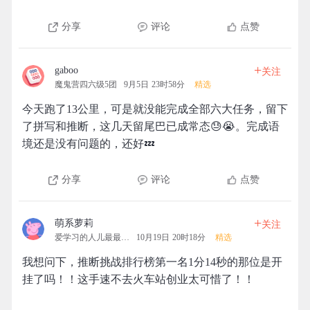
分享
评论
点赞
+
gaboo
关注
魔鬼营四六级5团
9月5日 23时58分
精选
今天跑了13公里，可是就没能完成全部六大任务，留下
了拼写和推断，这几天留尾巴已成常态😓😭。完成语
境还是没有问题的，还好💤
分享
评论
点赞
+
萌系萝莉
关注
爱学习的人儿最最可爱
10月19日 20时18分
精选
我想问下，推断挑战排行榜第一名1分14秒的那位是开
挂了吗！！这手速不去火车站创业太可惜了！！