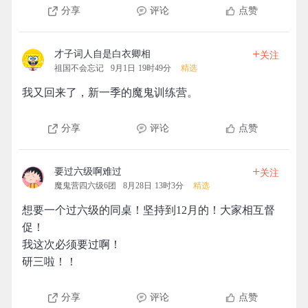
分享
评论
点赞
+
才子词人自是白衣卿相
关注
祖国不会忘记
9月1日 19时49分
精选
我又回来了，新一季的魔鬼训练营。
分享
评论
点赞
+
要过六级啊难过
关注
魔鬼营四六级6团
8月28日 13时3分
精选
想要一个过六级的同桌！坚持到12月的！大家相互督
促！
我这次必须要过啊！
研三啦！！
分享
评论
点赞