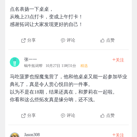
点名表扬一下桌桌，
从晚上23点打卡，变成上午打卡！
感谢拓词让大家发现更好的自己！
分享
评论
点赞
+
张一一
关注
蜗牛拓词帮
10月27日 11时31分
精选
马吃菠萝也报魔鬼营了，他和他桌桌又能一起参加毕业
典礼了，真是令人赏心悦目的一件事。
以为不是在18期，结果还真在，和萝莉在一起啦。
你看和这么些拓友真是缘分呐，还不浅。
分享
评论
点赞
+
Jason308
关注