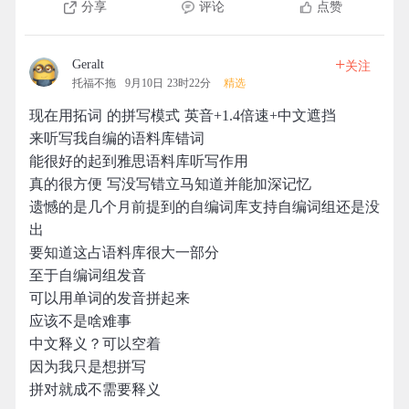
分享
评论
点赞
+
Geralt
关注
托福不拖
9月10日 23时22分
精选
现在用拓词 的拼写模式 英音+1.4倍速+中文遮挡
来听写我自编的语料库错词
能很好的起到雅思语料库听写作用
真的很方便 写没写错立马知道并能加深记忆
遗憾的是几个月前提到的自编词库支持自编词组还是没
出
要知道这占语料库很大一部分
至于自编词组发音
可以用单词的发音拼起来
应该不是啥难事
中文释义？可以空着
因为我只是想拼写
拼对就成不需要释义