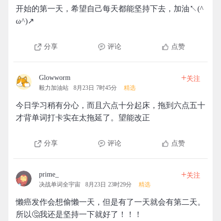
开始的第一天，希望自己每天都能坚持下去，加油↖(^
ω^)↗
分享
评论
点赞
+
Glowworm
关注
毅力加油站
8月23日 7时45分
精选
今日学习稍有分心，而且六点十分起床，拖到六点五十
才背单词打卡实在太拖延了。望能改正
分享
评论
点赞
+
prime_
关注
决战单词全宇宙
8月23日 23时29分
精选
懒癌发作会想偷懒一天，但是有了一天就会有第二天。
所以🤔我还是坚持一下就好了！！！