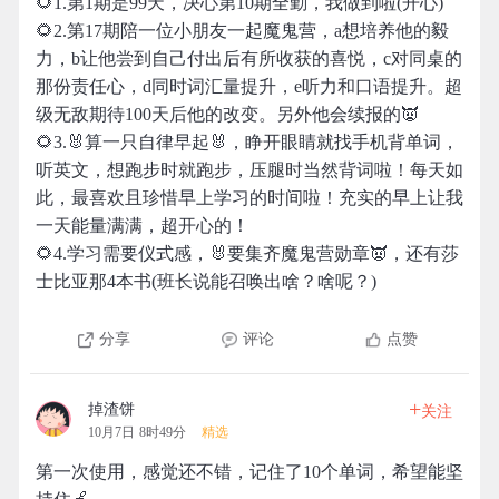
🌻1.第1期是99天，决心第10期全勤，我做到啦(开心)
🌻2.第17期陪一位小朋友一起魔鬼营，a想培养他的毅
力，b让他尝到自己付出后有所收获的喜悦，c对同桌的
那份责任心，d同时词汇量提升，e听力和口语提升。超
级无敌期待100天后他的改变。另外他会续报的👿
🌻3.🐰算一只自律早起🐰，睁开眼睛就找手机背单词，
听英文，想跑步时就跑步，压腿时当然背词啦！每天如
此，最喜欢且珍惜早上学习的时间啦！充实的早上让我
一天能量满满，超开心的！
🌻4.学习需要仪式感，🐰要集齐魔鬼营勋章👿，还有莎
士比亚那4本书(班长说能召唤出啥？啥呢？)
分享
评论
点赞
+
掉渣饼
关注
10月7日 8时49分
精选
第一次使用，感觉还不错，记住了10个单词，希望能坚