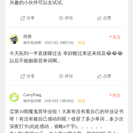
兴趣的小伙伴可以去试试。
分享
评论
点赞
+
阿剪
关注
蜗牛拓词帮
10月23日 20时55分
精选
今天拓到一半直接睡过去 幸好醒过来还来得及😂😂😂
以后不能躺着背单词啊...
分享
评论
点赞
+
CarryFeng
关注
蜗牛拓词帮
10月16日 13时46分
精选
👏第10期魔鬼营毕业啦！大家有没有看自己的毕业证书
呀！有没有被自己感动到呢！收获了多少单词，多少次
深夜打卡(此处感动，省略n个字)。。。。。。