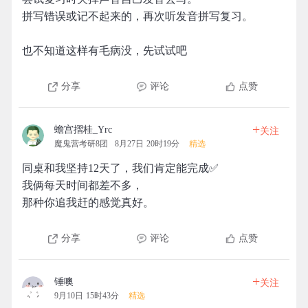
拼写错误或记不起来的，再次听发音拼写复习。
也不知道这样有毛病没，先试试吧
分享
评论
点赞
+
蟾宫摺桂_Yrc
关注
魔鬼营考研8团
8月27日 20时19分
精选
同桌和我坚持12天了，我们肯定能完成✅
我俩每天时间都差不多，
那种你追我赶的感觉真好。
分享
评论
点赞
+
锤噢
关注
9月10日 15时43分
精选