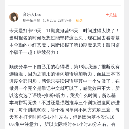
+
音乐人Leo
关注
蜗牛拓词帮
10月25日 22时37分
精选
今天是打卡99天…11期魔鬼营96天…时间过得太快了！
当时报名的时候没想过能坚持这么久，现在回去看看基
本全勤的小红恶魔，果断续报了第18期魔鬼营！跟同桌
小硕子一起！继续努力！
顺便分享一下自己用的心得吧，第18期我选了推断没有
选语境，因为之前用的读词加语境加听力，而且三本书
进度全部同步，感觉只要读词语境其中一个先做了，在
做另一个完全是靠记中文就可以了，感觉效果不大，所
以这次选了语境+推断+听力，我没什么时间，所以基
本与拼写无缘！不过还是强烈推荐三个训练进度同步进
行，每个训练60次，等于相同单词不同方式刷三遍，每
天基本打卡时间45-1小时左右，但是因为基本没法10
0%集中注意力， 所以实际耗时在1小时20分左右。有