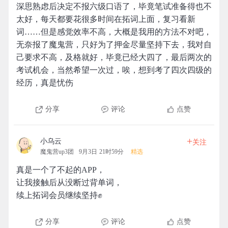
深思熟虑后决定不报六级口语了，毕竟笔试准备得也不
太好，每天都要花很多时间在拓词上面，复习看新
词……但是感觉效率不高，大概是我用的方法不对吧，
无奈报了魔鬼营，只好为了押金尽量坚持下去，我对自
己要求不高，及格就好，毕竟已经大四了，最后两次的
考试机会，当然希望一次过，唉，想到考了四次四级的
经历，真是忧伤
分享
评论
点赞
+
小乌云
关注
魔鬼营up3团
9月3日 21时59分
精选
真是一个了不起的APP，
让我接触后从没断过背单词，
续上拓词会员继续坚持✊
分享
评论
点赞