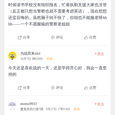
时候读书学校没有组织报名，忙着执勤支援大家也没管
（反正都只想当警察也就不需要考虑英语），现在想想
还蛮后悔的。虽然脑子转不快了，但咱也不能服老呀hh
hh——一个不愿服输的警察老姐姐
分享
评论
点赞
+
为战而来idol
关注
10月7日 8时29分
精选
今天还是喜欢战的一天，还是学得开心好，我会一直坚
持的
分享
评论
点赞
+
momo9933
关注
魔鬼营四六级7团
9月27日 17时14分
精选