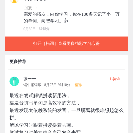
回复 ：
亲爱的拓友，向你学习，你在100多天记了小一万
9月30日 18时8分
打开［拓词］查看更多精彩学习心得
更多推荐
+
张一一
关注
蜗牛拓词帮
8月27日 9时10分
精选
最近在尝试解锁拼读新用法，
靠发音拼写单词是高效率的方法，
最近发现太依赖系统的发音，一旦脱离就很难想起怎么
拼。
所以学习时跟着拼读拼着去写。
尝试复习时关掉声音自己发音去写。