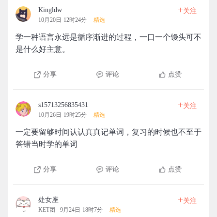
+
Kingldw
关注
10月20日 12时24分
精选
学一种语言永远是循序渐进的过程，一口一个馒头可不
是什么好主意。
分享
评论
点赞
+
s15713256835431
关注
10月26日 19时25分
精选
一定要留够时间认认真真记单词，复习的时候也不至于
答错当时学的单词
分享
评论
点赞
+
处女座
关注
KET团
9月24日 18时7分
精选