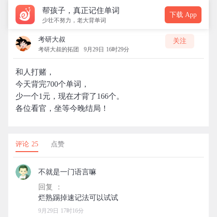
帮孩子，真正记住单词
下载 App
少壮不努力，老大背单词
考研大叔
关注
考研大叔的拓团
9月29日 16时29分
和人打赌，
今天背完700个单词，
少一个1元，现在才背了166个。
各位看官，坐等今晚结局！
评论 25
点赞
不就是一门语言嘛
回复 ：
9月29日 17时16分