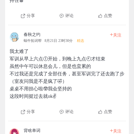
持住🍎
分享
评论
点赞
+
春秋之约
关注
蜗牛拓词帮
8月21日 23时30分
精选
我太难了
军训从早上六点🕕开始，到晚上九点🕘才结束
虽然中午可以休息会儿，但是也蛮累的
不过我还是完成了全部任务，甚至军训完了还去跑了步
（室友问我是不是疯了🤣）
桌桌不用担心啦🤓我会坚持的
这段时间挺过去就ok✌
分享
评论
点赞
+
背啥单词
关注